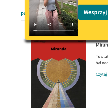
Podkasty o książkach
Wesprzyj
powieści fantastyczne
Antoni 
Mira
Tu sta
był na
Czytaj