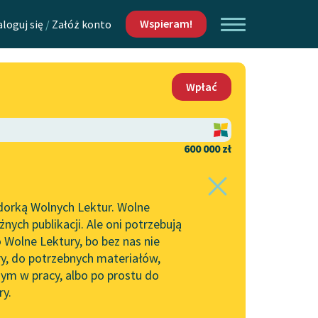
Wspieram!
aloguj się
/
Załóż konto
O nas
Wpłać
Lektur
Kontakt
O projekcie
600 000 zł
 piszących i
Zespół
dorką Wolnych Lektur. Wolne
Zasady wykorzystania
ych publikacji. Ale oni potrzebują
Wolnych Lektur
 Wolne Lektury, bo bez nas nie
Logotypy
ry, do potrzebnych materiałów,
ym w pracy, albo po prostu do
h Lektur
Materiały promocyjne
ry.
Polityka prywatności