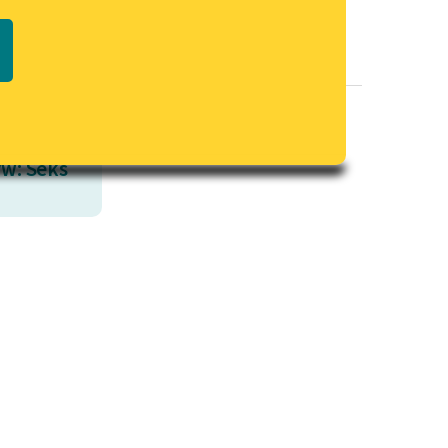
Regulamin biblioteki
macie PDF
Dane fundacji i sprawozdania
finansowe
Regulamin darowizn
Informacja o treściach
w: Seks
wrażliwych
Deklaracja dostępności