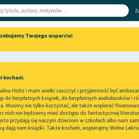
Z
rzebujemy Twojego wsparcia!
Aktualności
Narzędzia
e Lektury
Zapraszamy na spotkanie
Mapa Wolnych 
online z tłumaczkami
irmami
Leśmianator
literatury skandynawskiej
ewsletter
Przewodnik dla
Spotkanie z Katarzyną Tunkiel
i kochani.
czytających
w Oslo
lina Holtz i mam wielki zaszczyt i przyjemność być ambasa
Wolne Lektury na 32.
p do bezpłatnych książek, do bezpłatnych audiobooków i różn
Pol’and’Rock Festivalu
API
. Musimy nie tylko korzystać, ale także wspierać finansowo
ce redakcyjne
„Kochanek Lady Chatterley”
OAI-PMH
ez nich nie będziemy mieć dostępu do fantastycznej literatu
do słuchania na Wolnych
ęsto przydają się naszym dzieciom w szkołach albo nam sam
Lekturach
Widget Wolnyc
ką dają nam książki. Także kochani, wspierajmy Wolne Lektu
oru
powieść fantastyczna
✖
Nowy audiobook – „Marzenie
Przypisy
o Oriencie” Sophie Elkan