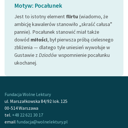
Ręce pełne poezji
Motyw: Pocałunek
Kolekcje edukacyjne
Jest to istotny element
flirtu
(wiadomo, że
twórców przechodzących
ambicję kawalerów stanowiło „skraść całusa”
do domeny publicznej,
pannie). Pocałunek stanowić miał także
lektur szkolnych oraz
dowód
miłości
, był pierwsza próbą cielesnego
Starego Testamentu
zbliżenia — dlatego tyle uniesień wywołuje w
Odkurzamy bohaterów
Gustawie z
Dziadów
wspomnienie pocałunku
ukochanej.
Szkoła Poezji Wolnych
Lektur
O nas
Fundacja Wolne Lektury
Kontakt
ul. Marszałkowska 84/92 lok. 125
O projekcie
00-514 Warszawa
tel.
+48 22 621 30 17
Zespół
email
fundacja@wolnelektury.pl