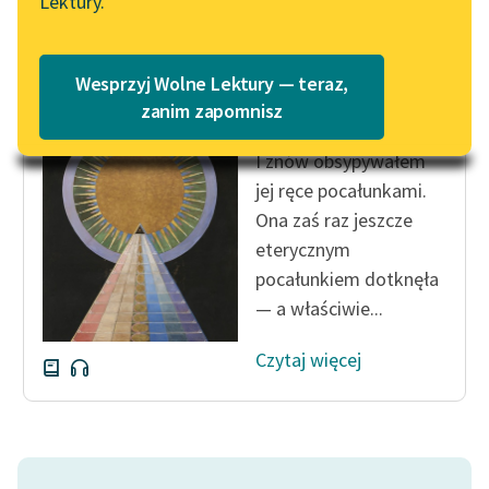
Lektury.
Katalog
Blog
Katalog w formacie PDF
Antoni Lange
Wesprzyj Wolne Lektury — teraz,
Miranda
Lektury szkolne i klasyka
zanim zapomnisz
literatury do słuchania dla
I znów obsypywałem
uczennic i uczniów z
niepełnosprawnościami
jej ręce pocałunkami.
Ona zaś raz jeszcze
E-kolekcja lektur
eterycznym
szkolnych i literatury do
pocałunkiem dotknęła
słuchania dla uczennic i
— a właściwie...
uczniów z
niepełnosprawnościami
Czytaj więcej
Feministyczne inspiracje.
Popularyzacja
skandynawskiej literatury
feministycznej