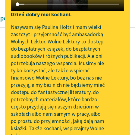
Katalog DAISY
Zgłoś brak utworu
Podkasty o książkach
Dzień dobry moi kochani.
powieści fantastyczne
Aktualności
Narzędzia
Nazywam się Paulina Holtz i mam wielki
zaszczyt i przyjemność być ambasadorką
„Prokurator Alicja Horn”
Mapa Wolnych Lektur
Wolnych Lektur. Wolne Lektury to dostęp
do słuchania
do bezpłatnych książek, do bezpłatnych
Antoni Lange
Leśmianator
audiobooków i różnych publikacji. Ale oni
Miranda
Byliśmy częścią AI Impact
potrzebują naszego wsparcia. Musimy nie
Przewodnik dla piszących i
Lab
tylko korzystać, ale także wspierać
czytających
Głównym czynnikiem,
finansowo Wolne Lektury, bo bez nas nie
Zapraszamy na spotkanie
który ludzi trzyma w
przeżyją, a my bez nich nie będziemy mieć
online z tłumaczkami
kajdanach ciemnoty,
dostępu do fantastycznej literatury, do
literatury skandynawskiej
API
żądz, plugawstwa,
potrzebnych materiałów, które bardzo
rozpusty, kłamstwa,
Spotkanie z Katarzyną
OAI-PMH
często przydają się naszym dzieciom w
lenistwa — jest ciało...
Tunkiel w Oslo
szkołach albo nam samym w pracy, albo
Widget Wolnych Lektur
po prostu do przyjemności, jaką dają nam
102. lata temu zmarł
Czytaj więcej
książki. Także kochani, wspierajmy Wolne
Przypisy
Joseph Conrad