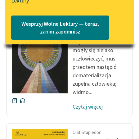
Lektury.
Katalog
Blog
Katalog w formacie PDF
Antoni Lange
Wesprzyj Wolne Lektury — teraz,
Miranda
Lektury szkolne i klasyka
zanim zapomnisz
literatury do słuchania dla
Aby te widma astralne
uczennic i uczniów z
mogły się niejako
niepełnosprawnościami
uczłowieczyć, musi
E-kolekcja lektur
przedtem nastąpić
szkolnych i literatury do
dematerializacja
słuchania dla uczennic i
zupełna człowieka;
uczniów z
widmo...
niepełnosprawnościami
Czytaj więcej
Feministyczne inspiracje.
Popularyzacja
skandynawskiej literatury
feministycznej
Olaf Stapledon