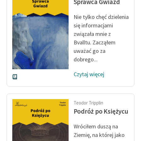
Sprawca Gwiazd
Ręce pełne poezji
Kolekcje edukacyjne
Nie tylko chęć dzielenia
twórców przechodzących
się informacjami
do domeny publicznej,
związała mnie z
lektur szkolnych oraz
Bvalltu. Zacząłem
Starego Testamentu
uważać go za
Odkurzamy bohaterów
dobrego...
Szkoła Poezji Wolnych
Czytaj więcej
Lektur
O nas
Teodor Tripplin
Kontakt
Podróż po Księżycu
O projekcie
Wróciłem duszą na
Zespół
Ziemię, na której jako