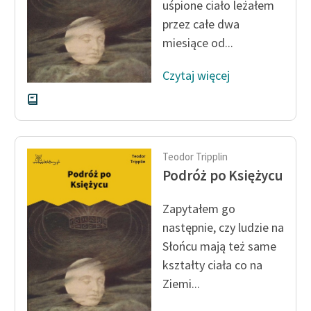
uśpione ciało leżałem
przez całe dwa
Zasady wykorzystania
miesiące od...
Wolnych Lektur
Logotypy
Czytaj więcej
Materiały promocyjne
Polityka prywatności
Regulamin biblioteki
Teodor Tripplin
Podróż po Księżycu
Dane fundacji i
sprawozdania finansowe
Zapytałem go
następnie, czy ludzie na
Regulamin darowizn
Słońcu mają też same
Informacja o treściach
kształty ciała co na
wrażliwych
Ziemi...
Deklaracja dostępności