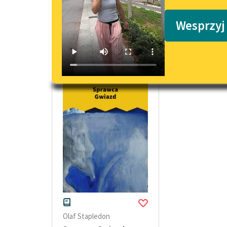
Podkasty o książkach
Wesprzyj
powieści fantastyczne okresu współc
Olaf Stapledon