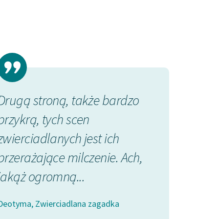
Drugą stroną, także bardzo
Rzeczy, któr
przykrą, tych scen
sławę mniej
zwierciadlanych jest ich
człowiekowi,
przerażające milczenie. Ach,
wydawały si
jakąż ogromną...
Zbyt łatwe...
Deotyma, Zwierciadlana zagadka
Herbert George We