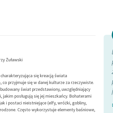
publicznej, lektur szkolnych
oraz Starego Testamentu
Odkurzamy bohaterów
Szkoła Poezji Wolnych Lektur
ewniłyby
I znów obsypywałem jej ręce
rzy Żuławski
nemu
pocałunkami. Ona zaś raz
go ręku
jeszcze eterycznym
harakteryzująca się kreacją świata
czkami.
pocałunkiem dotknęła — a
o przyjmuje się w danej kulturze za rzeczywiste.
zbudowany świat przedstawiony, uwzględniający
właściwie...
i, jakim posługują się jej mieszkańcy. Bohaterami
 i postaci nieistniejące (elfy, wróżki, gobliny,
ikuł czasu
Antoni Lange, Miranda
yrodzone. Często wykorzystuje elementy baśniowe,