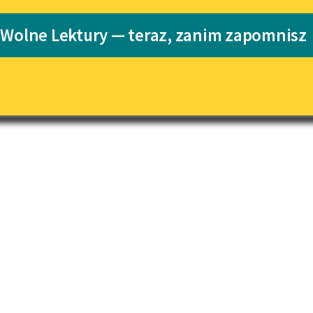
Katalog
Blog
 Wolne Lektury — teraz, zanim zapomnisz
zesności
Katalog w for
Lektury szkolne i klasyka
literatury do słuchania dla
uczennic i uczniów z
niepełnosprawnościami
E-kolekcja lektur szkolnych i
literatury do słuchania dla
uczennic i uczniów z
niepełnosprawnościami
Feministyczne inspiracje.
Popularyzacja skandynawskiej
literatury feministycznej
Ręce pełne poezji
Kolekcje edukacyjne twórców
przechodzących do domeny