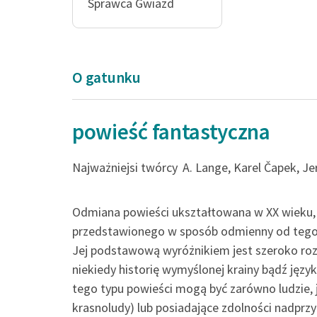
Sprawca Gwiazd
O gatunku
powieść fantastyczna
Rzeczy, które zap
Najważniejsi twórcy
A. Lange, Karel Čapek, Je
sławę mniej zdol
człowiekowi, w je
Odmiana powieści ukształtowana w XX wieku, c
wydawały się sztu
przedstawionego w sposób odmienny od tego, c
Jej podstawową wyróżnikiem jest szeroko ro
Zbyt łatwe...
niekiedy historię wymyślonej krainy bądź język
tego typu powieści mogą być zarówno ludzie, jak
Herbert George Wells, Weh
krasnoludy) lub posiadające zdolności nadprz