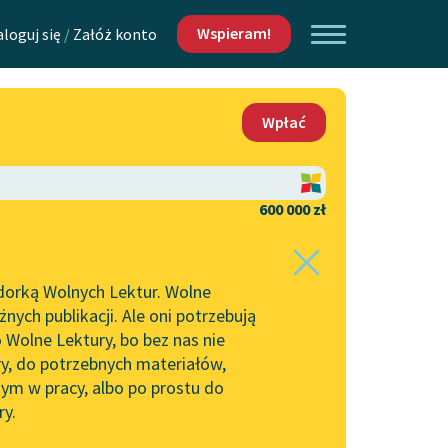
Wspieram!
aloguj się
/
Załóż konto
O nas
Wpłać
Lektur
Kontakt
O projekcie
600 000 zł
 piszących i
Zespół
dorką Wolnych Lektur. Wolne
Zasady wykorzystania
ych publikacji. Ale oni potrzebują
Wolnych Lektur
 Wolne Lektury, bo bez nas nie
Logotypy
ry, do potrzebnych materiałów,
ym w pracy, albo po prostu do
h Lektur
Materiały promocyjne
ry.
rtuj:
najpopularniejsze
alfabetycznie
Polityka prywatności