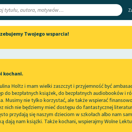
Z
rzebujemy Twojego wsparcia!
Aktualności
Narzędzia
e Lektury
Zapraszamy na spotkanie
Mapa Wolnych 
online z tłumaczkami
irmami
Leśmianator
literatury skandynawskiej
ewsletter
Przewodnik dla
Spotkanie z Katarzyną Tunkiel
i kochani.
czytających
w Oslo
lina Holtz i mam wielki zaszczyt i przyjemność być ambasa
Wolne Lektury na 32.
p do bezpłatnych książek, do bezpłatnych audiobooków i różn
Pol’and’Rock Festivalu
API
. Musimy nie tylko korzystać, ale także wspierać finansowo
ce redakcyjne
„Kochanek Lady Chatterley”
OAI-PMH
ez nich nie będziemy mieć dostępu do fantastycznej literatu
do słuchania na Wolnych
ęsto przydają się naszym dzieciom w szkołach albo nam sam
Lekturach
Widget Wolnyc
ką dają nam książki. Także kochani, wspierajmy Wolne Lektu
oru
So
Współczesność
✖
Nowy audiobook – „Marzenie
Przypisy
o Oriencie” Sophie Elkan