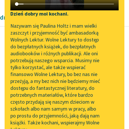
Katalog DAISY
Zgłoś brak utworu
Podkasty o książkach
Dzień dobry moi kochani.
dramaty antyczne
Aktualności
Narzędzia
Nazywam się Paulina Holtz i mam wielki
zaszczyt i przyjemność być ambasadorką
Zapraszamy na spotkanie
Mapa Wolnych Lektur
Wolnych Lektur. Wolne Lektury to dostęp
online z tłumaczkami
do bezpłatnych książek, do bezpłatnych
Ajschylos
Leśmianator
literatury skandynawskiej
audiobooków i różnych publikacji. Ale oni
Oresteja
potrzebują naszego wsparcia. Musimy nie
Przewodnik dla piszących i
Spotkanie z Katarzyną
tylko korzystać, ale także wspierać
czytających
Ares, mieniacz ludzkich
Tunkiel w Oslo
finansowo Wolne Lektury, bo bez nas nie
trupów!
przeżyją, a my bez nich nie będziemy mieć
Wolne Lektury na 32.
Za garść złota, on, co
dostępu do fantastycznej literatury, do
Pol’and’Rock Festivalu
API
waży
potrzebnych materiałów, które bardzo
Na oszczepie życie
„Kochanek Lady
OAI-PMH
często przydają się naszym dzieciom w
człeka,
Chatterley” do słuchania
szkołach albo nam samym w pracy, albo
Widget Wolnych Lektur
na Wolnych Lekturach
Hen...
po prostu do przyjemności, jaką dają nam
książki. Także kochani, wspierajmy Wolne
Przypisy
Nowy audiobook –
Czytaj więcej