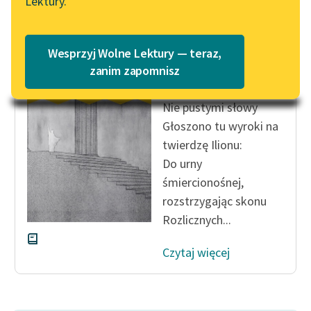
Lektury.
„Marzenie o Oriencie”
Katalog
Sophie Elkan
Katalog w formacie PDF
Blog
Wesprzyj Wolne Lektury — teraz,
Ajschylos
zanim zapomnisz
Oresteja
Lektury szkolne i klasyka
Nie pustymi słowy
literatury do słuchania dla
Głoszono tu wyroki na
uczennic i uczniów z
twierdzę Ilionu:
niepełnosprawnościami
Do urny
E-kolekcja lektur
śmiercionośnej,
szkolnych i literatury do
rozstrzygając skonu
słuchania dla uczennic i
Rozlicznych...
uczniów z
niepełnosprawnościami
Czytaj więcej
Feministyczne inspiracje.
Popularyzacja
skandynawskiej literatury