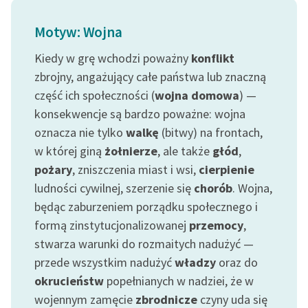
feministycznej
Motyw: Wojna
Ręce pełne poezji
Kiedy w grę wchodzi poważny
konflikt
Kolekcje edukacyjne
zbrojny, angażujący całe państwa lub znaczną
twórców przechodzących
część ich społeczności (
wojna domowa
) —
do domeny publicznej,
konsekwencje są bardzo poważne: wojna
lektur szkolnych oraz
oznacza nie tylko
walkę
(bitwy) na frontach,
Starego Testamentu
w której giną
żołnierze
, ale także
głód
,
Odkurzamy bohaterów
pożary
, zniszczenia miast i wsi,
cierpienie
ludności cywilnej, szerzenie się
chorób
. Wojna,
Szkoła Poezji Wolnych
Lektur
będąc zaburzeniem porządku społecznego i
formą zinstytucjonalizowanej
przemocy
,
O nas
stwarza warunki do rozmaitych nadużyć —
przede wszystkim nadużyć
władzy
oraz do
Kontakt
okrucieństw
popełnianych w nadziei, że w
O projekcie
wojennym zamęcie
zbrodnicze
czyny uda się