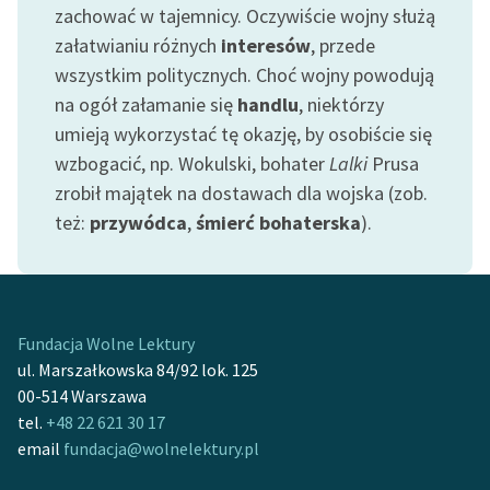
zachować w tajemnicy. Oczywiście wojny służą
Zespół
załatwianiu różnych
interesów
, przede
wszystkim politycznych. Choć wojny powodują
Zasady wykorzystania
na ogół załamanie się
handlu
, niektórzy
Wolnych Lektur
umieją wykorzystać tę okazję, by osobiście się
wzbogacić, np. Wokulski, bohater
Lalki
Prusa
Logotypy
zrobił majątek na dostawach dla wojska (zob.
Materiały promocyjne
też:
przywódca
,
śmierć bohaterska
).
Polityka prywatności
Regulamin biblioteki
Dane fundacji i
Fundacja Wolne Lektury
sprawozdania finansowe
ul. Marszałkowska 84/92 lok. 125
00-514 Warszawa
Regulamin darowizn
tel.
+48 22 621 30 17
email
fundacja@wolnelektury.pl
Informacja o treściach
wrażliwych