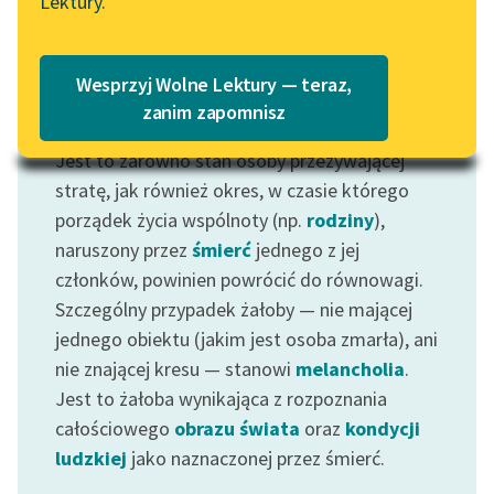
Lektury.
Katalog
Blog
Katalog w formacie PDF
Wesprzyj Wolne Lektury — teraz,
Lektury szkolne i klasyka
zanim zapomnisz
Motyw: Żałoba
literatury do słuchania dla
Jest to zarówno stan osoby przeżywającej
uczennic i uczniów z
niepełnosprawnościami
stratę, jak również okres, w czasie którego
porządek życia wspólnoty (np.
rodziny
),
E-kolekcja lektur
naruszony przez
śmierć
jednego z jej
szkolnych i literatury do
członków, powinien powrócić do równowagi.
słuchania dla uczennic i
Szczególny przypadek żałoby — nie mającej
uczniów z
jednego obiektu (jakim jest osoba zmarła), ani
niepełnosprawnościami
nie znającej kresu — stanowi
melancholia
.
Feministyczne inspiracje.
Jest to żałoba wynikająca z rozpoznania
Popularyzacja
całościowego
obrazu świata
oraz
kondycji
skandynawskiej literatury
ludzkiej
jako naznaczonej przez śmierć.
feministycznej