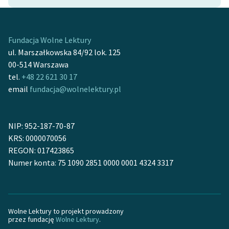
Ręce pełne poezji
Kolekcje edukacyjne
twórców przechodzących
Fundacja Wolne Lektury
do domeny publicznej,
ul. Marszałkowska 84/92 lok. 125
lektur szkolnych oraz
00-514 Warszawa
Starego Testamentu
tel.
+48 22 621 30 17
email
fundacja@wolnelektury.pl
Odkurzamy bohaterów
Szkoła Poezji Wolnych
NIP: 952-187-70-87
Lektur
KRS: 0000070056
O nas
REGON: 017423865
Numer konta: 75 1090 2851 0000 0001 4324 3317
Kontakt
O projekcie
Wolne Lektury to projekt prowadzony
Zespół
przez fundację
Wolne Lektury
.