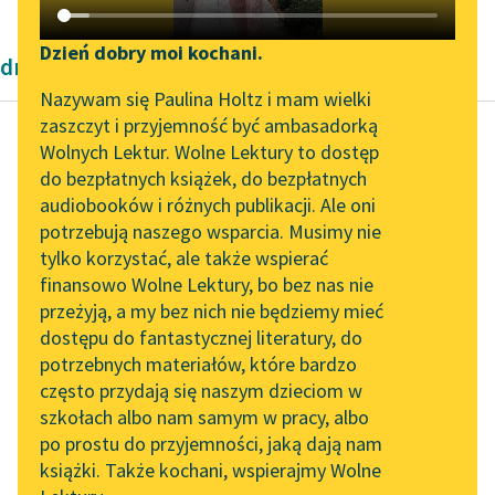
Katalog DAISY
Zgłoś brak utworu
Podkasty o książkach
Dzień dobry moi kochani.
dramaty antyczne
Aktualności
Narzędzia
Nazywam się Paulina Holtz i mam wielki
zaszczyt i przyjemność być ambasadorką
„Prokurator Alicja Horn”
Mapa Wolnych Lektur
Wolnych Lektur. Wolne Lektury to dostęp
do słuchania
do bezpłatnych książek, do bezpłatnych
Ajschylos
Leśmianator
audiobooków i różnych publikacji. Ale oni
Oresteja
Byliśmy częścią AI Impact
potrzebują naszego wsparcia. Musimy nie
Przewodnik dla piszących i
Lab
tylko korzystać, ale także wspierać
czytających
Z niejednej krwawej
finansowo Wolne Lektury, bo bez nas nie
Zapraszamy na spotkanie
troski marła moja
przeżyją, a my bez nich nie będziemy mieć
online z tłumaczkami
dusza,
dostępu do fantastycznej literatury, do
literatury skandynawskiej
API
Lecz dotąd nigdym
potrzebnych materiałów, które bardzo
równej nie zaznała doli.
Spotkanie z Katarzyną
OAI-PMH
często przydają się naszym dzieciom w
Bez...
Tunkiel w Oslo
szkołach albo nam samym w pracy, albo
Widget Wolnych Lektur
po prostu do przyjemności, jaką dają nam
102. lata temu zmarł
Czytaj więcej
książki. Także kochani, wspierajmy Wolne
Przypisy
Joseph Conrad