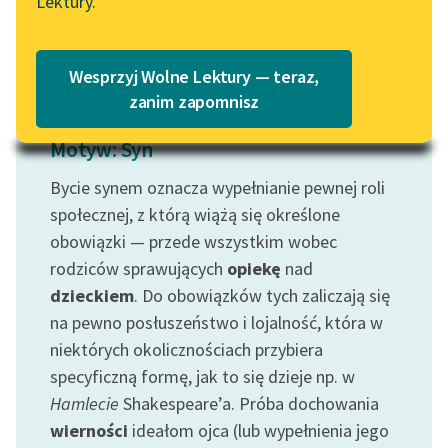
Lektury.
Wolne Lektury – idealna na
Czytaj więcej
Katalog
lato
Katalog w formacie PDF
Blog
Wesprzyj Wolne Lektury — teraz,
zanim zapomnisz
Motyw: Syn
Lektury szkolne i klasyka
literatury do słuchania dla
Bycie synem oznacza wypełnianie pewnej roli
uczennic i uczniów z
społecznej, z którą wiążą się określone
niepełnosprawnościami
obowiązki — przede wszystkim wobec
E-kolekcja lektur
rodziców sprawujących
opiekę
nad
szkolnych i literatury do
dzieckiem
. Do obowiązków tych zaliczają się
słuchania dla uczennic i
na pewno posłuszeństwo i lojalność, która w
uczniów z
niektórych okolicznościach przybiera
niepełnosprawnościami
specyficzną formę, jak to się dzieje np. w
Feministyczne inspiracje.
Hamlecie
Shakespeare’a. Próba dochowania
Popularyzacja
wierności
ideałom ojca (lub wypełnienia jego
skandynawskiej literatury