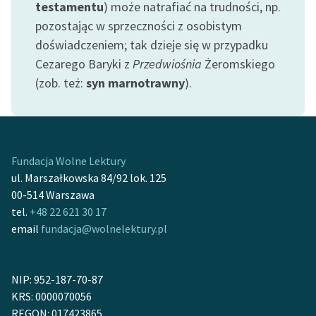
testamentu
) może natrafiać na trudności, np.
feministycznej
pozostając w sprzeczności z osobistym
Ręce pełne poezji
doświadczeniem; tak dzieje się w przypadku
Cezarego Baryki z
Przedwiośnia
Żeromskiego
Kolekcje edukacyjne
(zob. też:
syn marnotrawny
).
twórców przechodzących
do domeny publicznej,
lektur szkolnych oraz
Starego Testamentu
Fundacja Wolne Lektury
Odkurzamy bohaterów
ul. Marszałkowska 84/92 lok. 125
Szkoła Poezji Wolnych
00-514 Warszawa
Lektur
tel.
+48 22 621 30 17
email
fundacja@wolnelektury.pl
O nas
Kontakt
NIP: 952-187-70-87
KRS: 0000070056
O projekcie
REGON: 017423865