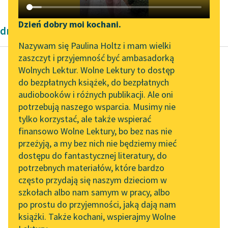
Katalog DAISY
Zgłoś brak utworu
Podkasty o książkach
Dzień dobry moi kochani.
dramaty antyczne
Aktualności
Narzędzia
Nazywam się Paulina Holtz i mam wielki
zaszczyt i przyjemność być ambasadorką
Spotkanie z Katarzyną
Mapa Wolnych Lektur
Wolnych Lektur. Wolne Lektury to dostęp
Tunkiel w Oslo
do bezpłatnych książek, do bezpłatnych
Ajschylos
Leśmianator
audiobooków i różnych publikacji. Ale oni
Oresteja
Wolne Lektury na 32.
potrzebują naszego wsparcia. Musimy nie
Przewodnik dla piszących i
Pol’and’Rock Festivalu
tylko korzystać, ale także wspierać
czytających
ORESTES
finansowo Wolne Lektury, bo bez nas nie
„Kochanek Lady
Ha, jesteś! Ciebie
przeżyją, a my bez nich nie będziemy mieć
Chatterley” do słuchania
szukam! Tamten ma
dostępu do fantastycznej literatury, do
na Wolnych Lekturach
API
za swoje!
potrzebnych materiałów, które bardzo
Nowy audiobook –
OAI-PMH
często przydają się naszym dzieciom w
KLITAJMESTRA
„Marzenie o Oriencie”
szkołach albo nam samym w pracy, albo
Widget Wolnych Lektur
Zabity mój Ajgistos!..
Sophie Elkan
po prostu do przyjemności, jaką dają nam
Jak ja...
książki. Także kochani, wspierajmy Wolne
Przypisy
Kolekcja Nadwyraz.com x