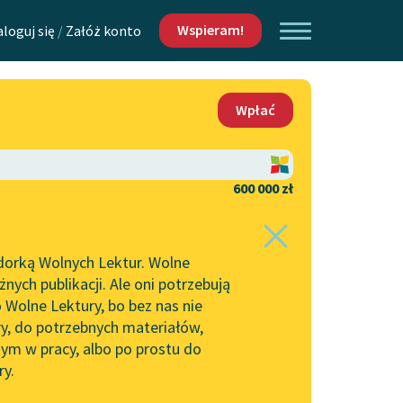
Wspieram!
aloguj się
/
Załóż konto
O nas
Wpłać
Lektur
Kontakt
O projekcie
600 000 zł
 piszących i
Zespół
dorką Wolnych Lektur. Wolne
Zasady wykorzystania
ych publikacji. Ale oni potrzebują
Wolnych Lektur
 Wolne Lektury, bo bez nas nie
Logotypy
ry, do potrzebnych materiałów,
ym w pracy, albo po prostu do
h Lektur
Materiały promocyjne
ry.
Polityka prywatności