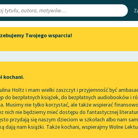
Z
rzebujemy Twojego wsparcia!
Aktualności
Narzędzia
e Lektury
Zapraszamy na spotkanie
Mapa Wolnych 
online z tłumaczkami
irmami
Leśmianator
literatury skandynawskiej
ewsletter
Przewodnik dla
Spotkanie z Katarzyną Tunkiel
i kochani.
czytających
w Oslo
a
lina Holtz i mam wielki zaszczyt i przyjemność być ambasa
Wolne Lektury na 32.
p do bezpłatnych książek, do bezpłatnych audiobooków i różn
Pol’and’Rock Festivalu
API
. Musimy nie tylko korzystać, ale także wspierać finansowo
ce redakcyjne
„Kochanek Lady Chatterley”
OAI-PMH
ez nich nie będziemy mieć dostępu do fantastycznej literatu
do słuchania na Wolnych
ęsto przydają się naszym dzieciom w szkołach albo nam sam
Lekturach
Widget Wolnyc
ką dają nam książki. Także kochani, wspierajmy Wolne Lektu
oru
Dramat antyczny
✖
Nowy audiobook – „Marzenie
Przypisy
o Oriencie” Sophie Elkan