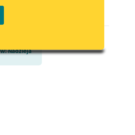
Regulamin biblioteki
macie PDF
Dane fundacji i sprawozdania
finansowe
Regulamin darowizn
Informacja o treściach
w: Nadzieja
wrażliwych
Deklaracja dostępności