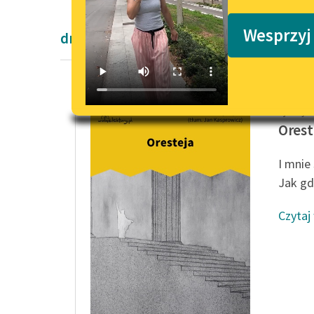
Podkasty o książkach
Wesprzyj
dramaty antyczne
Ajschyl
Orest
I mnie 
Jak gd
Czytaj