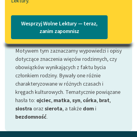
Lektury.
Katalog
Blog
Katalog w formacie PDF
Wesprzyj Wolne Lektury — teraz,
Lektury szkolne i klasyka
zanim zapomnisz
literatury do słuchania dla
Motyw: Rodzina
uczennic i uczniów z
Motywem tym zaznaczamy wypowiedzi i opisy
niepełnosprawnościami
dotyczące znaczenia więzów rodzinnych, czy
E-kolekcja lektur
obowiązków wynikających z faktu bycia
szkolnych i literatury do
członkiem rodziny. Bywały one różnie
słuchania dla uczennic i
charakteryzowane w różnych czasach i
uczniów z
kręgach kulturowych. Tematycznie powiązane
niepełnosprawnościami
hasła to:
ojciec
,
matka
,
syn
,
córka
,
brat
,
Feministyczne inspiracje.
siostra
oraz
sierota
, a także
dom
i
Popularyzacja
bezdomność
.
skandynawskiej literatury
feministycznej