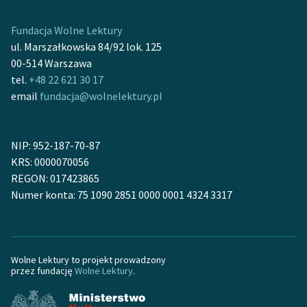
Ręce pełne poezji
Fundacja Wolne Lektury
Kolekcje edukacyjne
ul. Marszałkowska 84/92 lok. 125
twórców przechodzących
00-514 Warszawa
do domeny publicznej,
tel.
+48 22 621 30 17
lektur szkolnych oraz
email
fundacja@wolnelektury.pl
Starego Testamentu
Odkurzamy bohaterów
NIP: 952-187-70-87
Szkoła Poezji Wolnych
KRS: 0000070056
Lektur
REGON: 017423865
Numer konta: 75 1090 2851 0000 0001 4324 3317
O nas
Kontakt
O projekcie
Wolne Lektury to projekt prowadzony
przez fundację
Wolne Lektury
.
Zespół