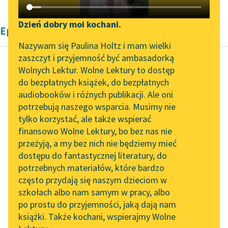
Katalog DAISY
Zgłoś brak utworu
Podkasty o książkach
Dzień dobry moi kochani.
Epika Zofii Żurakowskiej
Aktualności
Narzędzia
Nazywam się Paulina Holtz i mam wielki
zaszczyt i przyjemność być ambasadorką
„Prokurator Alicja Horn”
Mapa Wolnych Lektur
Wolnych Lektur. Wolne Lektury to dostęp
do słuchania
do bezpłatnych książek, do bezpłatnych
Zofia Żurakowska
Leśmianator
audiobooków i różnych publikacji. Ale oni
Skarby
Byliśmy częścią AI Impact
potrzebują naszego wsparcia. Musimy nie
Przewodnik dla piszących i
Lab
tylko korzystać, ale także wspierać
czytających
Było mu
finansowo Wolne Lektury, bo bez nas nie
Zapraszamy na spotkanie
niewypowiedzianie
przeżyją, a my bez nich nie będziemy mieć
online z tłumaczkami
dobrze. Patrzał na
dostępu do fantastycznej literatury, do
literatury skandynawskiej
API
syczące, złote
potrzebnych materiałów, które bardzo
płomienie drgające w
Spotkanie z Katarzyną
OAI-PMH
często przydają się naszym dzieciom w
głębi kominka, czuł
Tunkiel w Oslo
szkołach albo nam samym w pracy, albo
Widget Wolnych Lektur
dobroczynne...
po prostu do przyjemności, jaką dają nam
102. lata temu zmarł
książki. Także kochani, wspierajmy Wolne
Przypisy
Joseph Conrad
Czytaj więcej