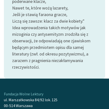
poderwane klacze,
Zespół
Nawet te, które wożą lazarety,
Jeśli je stawią faraona gracze,
Liczą się zawsze: klacz za dwie kobiety."
Zasady wykorzystania
Idea wprowadzenia takich motywów jak
Wolnych Lektur
mizoginia czy antysemityzm zrodziła się z
Logotypy
obserwacji, że odpowiadają one zjawiskom
Materiały promocyjne
będącym przedmiotem opisu dla samej
literatury (zwł. od okresu pozytywizmu), a
Polityka prywatności
zarazem z pragnienia niezakłamywania
Regulamin biblioteki
rzeczywistości.
Dane fundacji i
sprawozdania finansowe
Regulamin darowizn
Fundacja Wolne Lektury
ul. Marszałkowska 84/92 lok. 125
Informacja o treściach
00-514 Warszawa
wrażliwych