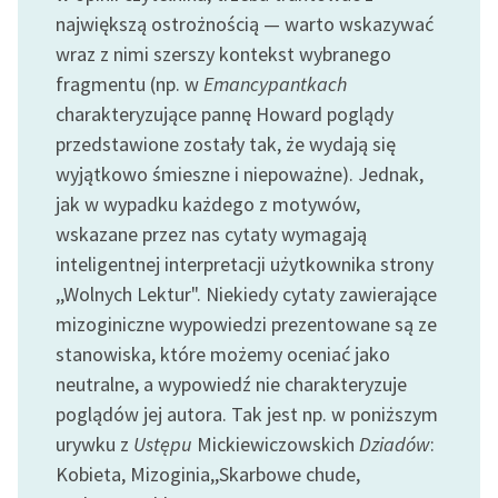
feministycznej
największą ostrożnością — warto wskazywać
wraz z nimi szerszy kontekst wybranego
Ręce pełne poezji
fragmentu (np. w
Emancypantkach
Kolekcje edukacyjne
charakteryzujące pannę Howard poglądy
twórców przechodzących
przedstawione zostały tak, że wydają się
do domeny publicznej,
wyjątkowo śmieszne i niepoważne). Jednak,
lektur szkolnych oraz
jak w wypadku każdego z motywów,
Starego Testamentu
wskazane przez nas cytaty wymagają
Odkurzamy bohaterów
inteligentnej interpretacji użytkownika strony
,,Wolnych Lektur". Niekiedy cytaty zawierające
Szkoła Poezji Wolnych
mizoginiczne wypowiedzi prezentowane są ze
Lektur
stanowiska, które możemy oceniać jako
O nas
neutralne, a wypowiedź nie charakteryzuje
poglądów jej autora. Tak jest np. w poniższym
Kontakt
urywku z
Ustępu
Mickiewiczowskich
Dziadów
:
O projekcie
Kobieta, Mizoginia
,,Skarbowe chude,