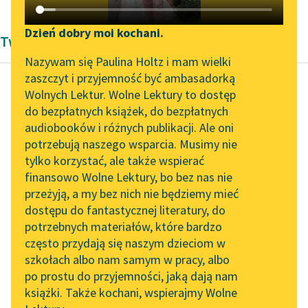
Katalog DAISY
Zgłoś brak utworu
Podkasty o książkach
Dzień dobry moi kochani.
Twórczość Zofii Żurakowskiej
Aktualności
Narzędzia
Nazywam się Paulina Holtz i mam wielki
zaszczyt i przyjemność być ambasadorką
Spotkanie z Katarzyną
Mapa Wolnych Lektur
Wolnych Lektur. Wolne Lektury to dostęp
Tunkiel w Oslo
do bezpłatnych książek, do bezpłatnych
Zofia Żurakowska
Leśmianator
audiobooków i różnych publikacji. Ale oni
Pożegnanie domu
Wolne Lektury na 32.
potrzebują naszego wsparcia. Musimy nie
Przewodnik dla piszących i
Pol’and’Rock Festivalu
tylko korzystać, ale także wspierać
czytających
— Ja sobie w tym
finansowo Wolne Lektury, bo bez nas nie
„Kochanek Lady
miejscu postawię dom
przeżyją, a my bez nich nie będziemy mieć
Chatterley” do słuchania
— powiedziała Marta,
dostępu do fantastycznej literatury, do
na Wolnych Lekturach
API
układając wokoło
potrzebnych materiałów, które bardzo
siebie uzbierane w
Nowy audiobook –
OAI-PMH
często przydają się naszym dzieciom w
lesie...
„Marzenie o Oriencie”
szkołach albo nam samym w pracy, albo
Widget Wolnych Lektur
Sophie Elkan
po prostu do przyjemności, jaką dają nam
Czytaj więcej
książki. Także kochani, wspierajmy Wolne
Przypisy
Kolekcja Nadwyraz.com x