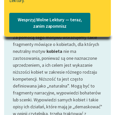
Lektury.
Wolne Lektury – idealna na
Katalog
lato
Katalog w formacie PDF
Blog
Wesprzyj Wolne Lektury — teraz,
zanim zapomnisz
Motyw: Mizoginia
Za pomocą tego motywu wskazujemy takie
Lektury szkolne i klasyka
literatury do słuchania dla
fragmenty mówiące o kobietach, dla których
uczennic i uczniów z
neutralny motyw
kobieta
nie ma
niepełnosprawnościami
zastosowania, ponieważ są one naznaczone
uprzedzeniem, a ich celem jest wykazanie
E-kolekcja lektur
niższości kobiet w zakresie różnego rodzaju
szkolnych i literatury do
kompetencji. Niższość ta jest często
słuchania dla uczennic i
uczniów z
definiowana jako „naturalna”. Mogą być to
niepełnosprawnościami
fragmenty narracyjne, wypowiedzi bohaterów
lub scenki. Wypowiedzi samych kobiet i takie
Feministyczne inspiracje.
opisy ich działań, które mają je ,,demaskować"
Popularyzacja
w opinii czytelnika, trzeba traktować z
skandynawskiej literatury