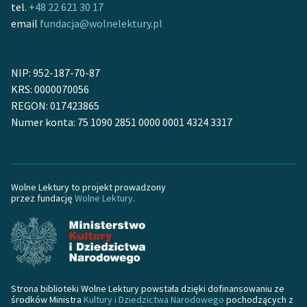
tel.
+48 22 621 30 17
Deklaracja dostępności
email
fundacja@wolnelektury.pl
NIP: 952-187-70-87
KRS: 0000070056
REGON: 017423865
Numer konta: 75 1090 2851 0000 0001 4324 3317
Wolne Lektury to projekt prowadzony
przez fundację
Wolne Lektury
.
Strona biblioteki Wolne Lektury powstała dzięki dofinansowaniu ze
środków Ministra
Kultury i Dziedzictwa Narodowego
pochodzących z