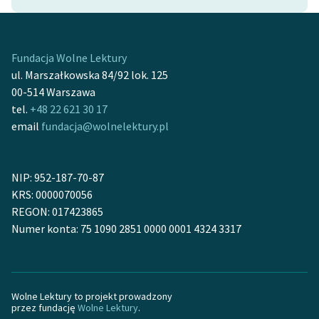
Zespół
Fundacja Wolne Lektury
Zasady wykorzystania
ul. Marszałkowska 84/92 lok. 125
Wolnych Lektur
00-514 Warszawa
Logotypy
tel.
+48 22 621 30 17
email
fundacja@wolnelektury.pl
Materiały promocyjne
Polityka prywatności
NIP: 952-187-70-87
Regulamin biblioteki
KRS: 0000070056
REGON: 017423865
Dane fundacji i
Numer konta: 75 1090 2851 0000 0001 4324 3317
sprawozdania finansowe
Regulamin darowizn
Informacja o treściach
Wolne Lektury to projekt prowadzony
przez fundację
Wolne Lektury
.
wrażliwych