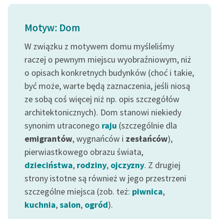
feministycznej
Motyw: Dom
Ręce pełne poezji
W związku z motywem domu myśleliśmy
Kolekcje edukacyjne
raczej o pewnym miejscu wyobraźniowym, niż
twórców przechodzących
do domeny publicznej,
o opisach konkretnych budynków (choć i takie,
lektur szkolnych oraz
być może, warte będą zaznaczenia, jeśli niosą
Starego Testamentu
ze sobą coś więcej niż np. opis szczegółów
architektonicznych). Dom stanowi niekiedy
Odkurzamy bohaterów
synonim utraconego
raju
(szczególnie dla
Szkoła Poezji Wolnych
emigrantów
, wygnańców i
zesłańców
),
Lektur
pierwiastkowego obrazu świata,
dzieciństwa
,
rodziny
,
ojczyzny
. Z drugiej
O nas
strony istotne są również w jego przestrzeni
Kontakt
szczególne miejsca (zob. też:
piwnica
,
kuchnia
,
salon
,
ogród
).
O projekcie