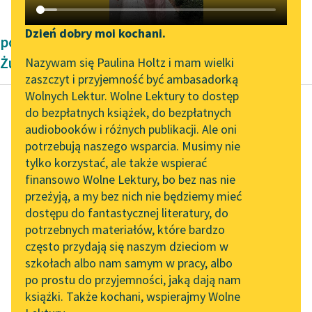
Katalog DAISY
Zgłoś brak utworu
Podkasty o książkach
Dzień dobry moi kochani.
powieści dla dzieci i młodzieży Zofii
Aktualności
Narzędzia
Żurakowskiej
Nazywam się Paulina Holtz i mam wielki
zaszczyt i przyjemność być ambasadorką
Zapraszamy na spotkanie
Mapa Wolnych Lektur
Wolnych Lektur. Wolne Lektury to dostęp
online z tłumaczkami
do bezpłatnych książek, do bezpłatnych
Leśmianator
literatury skandynawskiej
audiobooków i różnych publikacji. Ale oni
Zofia Żurakowska
potrzebują naszego wsparcia. Musimy nie
Przewodnik dla piszących i
Pożegnanie domu
Spotkanie z Katarzyną
tylko korzystać, ale także wspierać
czytających
Tunkiel w Oslo
finansowo Wolne Lektury, bo bez nas nie
Wtenczas to, właśnie
przeżyją, a my bez nich nie będziemy mieć
Wolne Lektury na 32.
kiedy była mowa o
dostępu do fantastycznej literatury, do
Pol’and’Rock Festivalu
API
paleniu, Nik
potrzebnych materiałów, które bardzo
przypomniał sobie
„Kochanek Lady
OAI-PMH
często przydają się naszym dzieciom w
Chatterley” do słuchania
sztandar. Tę
szkołach albo nam samym w pracy, albo
Widget Wolnych Lektur
na Wolnych Lekturach
chorągiew, którą...
po prostu do przyjemności, jaką dają nam
książki. Także kochani, wspierajmy Wolne
Przypisy
Nowy audiobook –
Czytaj więcej