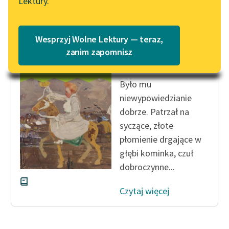
Lektury.
„Marzenie o Oriencie”
Katalog
Sophie Elkan
Katalog w formacie PDF
Blog
Wesprzyj Wolne Lektury — teraz,
Zofia Żurakowska
zanim zapomnisz
Skarby
Lektury szkolne i klasyka
Było mu
literatury do słuchania dla
niewypowiedzianie
uczennic i uczniów z
dobrze. Patrzał na
niepełnosprawnościami
syczące, złote
E-kolekcja lektur
płomienie drgające w
szkolnych i literatury do
głębi kominka, czuł
słuchania dla uczennic i
dobroczynne...
uczniów z
niepełnosprawnościami
Czytaj więcej
Feministyczne inspiracje.
Popularyzacja
skandynawskiej literatury