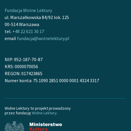
Zespół
Fundacja Wolne Lektury
ul. Marszałkowska 84/92 lok. 125
00-514 Warszawa
Zasady wykorzystania
tel.
+48 22 621 30 17
Wolnych Lektur
email
fundacja@wolnelektury.pl
Logotypy
Materiały promocyjne
NIP: 952-187-70-87
KRS: 0000070056
Polityka prywatności
REGON: 017423865
Regulamin biblioteki
Numer konta: 75 1090 2851 0000 0001 4324 3317
Dane fundacji i
sprawozdania finansowe
Wolne Lektury to projekt prowadzony
Regulamin darowizn
przez fundację
Wolne Lektury
.
Informacja o treściach
wrażliwych