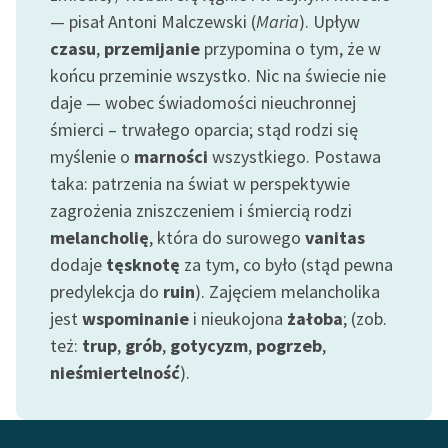
feministycznej
— pisał Antoni Malczewski (
Maria
). Upływ
czasu
,
przemijanie
przypomina o tym, że w
Ręce pełne poezji
końcu przeminie wszystko. Nic na świecie nie
Kolekcje edukacyjne
daje — wobec świadomości nieuchronnej
twórców przechodzących
śmierci – trwałego oparcia; stąd rodzi się
do domeny publicznej,
myślenie o
marności
wszystkiego. Postawa
lektur szkolnych oraz
taka: patrzenia na świat w perspektywie
Starego Testamentu
zagrożenia zniszczeniem i śmiercią rodzi
Odkurzamy bohaterów
melancholię
, która do surowego
vanitas
dodaje
tęsknotę
za tym, co było (stąd pewna
Szkoła Poezji Wolnych
predylekcja do
ruin
). Zajęciem melancholika
Lektur
jest
wspominanie
i nieukojona
żałoba
; (zob.
O nas
też:
trup
,
grób
,
gotycyzm
,
pogrzeb
,
nieśmiertelność
).
Kontakt
O projekcie