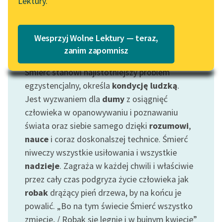
Lektury.
„Marzenie o Oriencie”
Katalog
Sophie Elkan
Katalog w formacie PDF
Blog
Wesprzyj Wolne Lektury — teraz,
zanim zapomnisz
Motyw: Śmierć
Śmierć stanowi najistotniejszy problem
Lektury szkolne i klasyka
literatury do słuchania dla
egzystencjalny, określa
kondycję ludzką
.
uczennic i uczniów z
Jest wyzwaniem dla
dumy
z osiągnięć
niepełnosprawnościami
człowieka w opanowywaniu i poznawaniu
świata oraz siebie samego dzięki
rozumowi
,
E-kolekcja lektur
nauce
i coraz doskonalszej technice. Śmierć
szkolnych i literatury do
niweczy wszystkie usiłowania i wszystkie
słuchania dla uczennic i
uczniów z
nadzieje
. Zagraża w każdej chwili i właściwie
niepełnosprawnościami
przez cały czas podgryza życie człowieka jak
robak
drążący pień drzewa, by na końcu je
Feministyczne inspiracje.
powalić. „Bo na tym świecie Śmierć wszystko
Popularyzacja
zmiecie, / Robak się lęgnie i w bujnym kwiecie”
skandynawskiej literatury