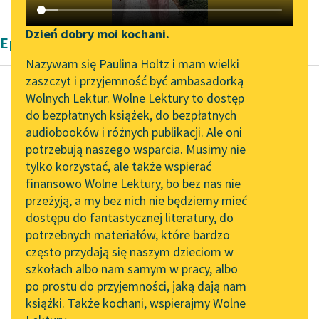
Katalog DAISY
Zgłoś brak utworu
Podkasty o książkach
Dzień dobry moi kochani.
Epika Zofii Urbanowskiej
Aktualności
Narzędzia
Nazywam się Paulina Holtz i mam wielki
zaszczyt i przyjemność być ambasadorką
Zapraszamy na spotkanie
Mapa Wolnych Lektur
Wolnych Lektur. Wolne Lektury to dostęp
online z tłumaczkami
do bezpłatnych książek, do bezpłatnych
Zofia Urbanowska
Leśmianator
literatury skandynawskiej
audiobooków i różnych publikacji. Ale oni
Księżniczka
potrzebują naszego wsparcia. Musimy nie
Przewodnik dla piszących i
Spotkanie z Katarzyną
tylko korzystać, ale także wspierać
czytających
— Że pani żyć
Tunkiel w Oslo
finansowo Wolne Lektury, bo bez nas nie
koniecznie potrzeba,
przeżyją, a my bez nich nie będziemy mieć
Wolne Lektury na 32.
żeby zarobić sobie na
dostępu do fantastycznej literatury, do
Pol’and’Rock Festivalu
API
jaki taki paszport do
potrzebnych materiałów, które bardzo
nieba. Uciec...
„Kochanek Lady
OAI-PMH
często przydają się naszym dzieciom w
Chatterley” do słuchania
szkołach albo nam samym w pracy, albo
Widget Wolnych Lektur
Czytaj więcej
na Wolnych Lekturach
po prostu do przyjemności, jaką dają nam
książki. Także kochani, wspierajmy Wolne
Przypisy
Nowy audiobook –