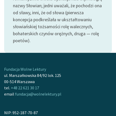
Ręce pełne poezji
nazwy Słowian; jedni uważali, że pochodzi ona
od sławy, inni, że od słowa (pierwsza
Kolekcje edukacyjne
koncepcja podkreślała w ukształtowaniu
twórców przechodzących
do domeny publicznej,
słowiańskiej tożsamości rolę walecznych,
lektur szkolnych oraz
bohaterskich czynów orężnych, druga — rolę
Starego Testamentu
poetów).
Odkurzamy bohaterów
Szkoła Poezji Wolnych
Lektur
Fundacja Wolne Lektury
O nas
ul. Marszałkowska 84/92 lok. 125
00-514 Warszawa
Kontakt
tel.
+48 22 621 30 17
email
fundacja@wolnelektury.pl
O projekcie
Zespół
NIP: 952-187-70-87