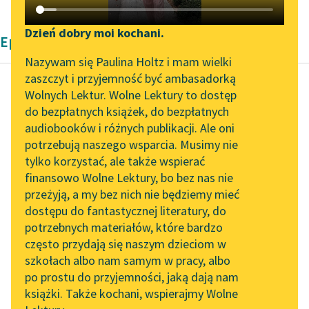
Katalog DAISY
Zgłoś brak utworu
Podkasty o książkach
Dzień dobry moi kochani.
Epika Zofii Urbanowskiej
Aktualności
Narzędzia
Nazywam się Paulina Holtz i mam wielki
zaszczyt i przyjemność być ambasadorką
„Prokurator Alicja Horn”
Mapa Wolnych Lektur
Wolnych Lektur. Wolne Lektury to dostęp
do słuchania
do bezpłatnych książek, do bezpłatnych
Zofia Urbanowska
Leśmianator
audiobooków i różnych publikacji. Ale oni
Księżniczka
Byliśmy częścią AI Impact
potrzebują naszego wsparcia. Musimy nie
Przewodnik dla piszących i
Lab
tylko korzystać, ale także wspierać
czytających
Z przeproszeniem
finansowo Wolne Lektury, bo bez nas nie
Zapraszamy na spotkanie
panny, ale to pewnie
przeżyją, a my bez nich nie będziemy mieć
online z tłumaczkami
był tylko żart? Gdzie by
dostępu do fantastycznej literatury, do
literatury skandynawskiej
API
zaś panna uczesać się...
potrzebnych materiałów, które bardzo
Spotkanie z Katarzyną
OAI-PMH
często przydają się naszym dzieciom w
Czytaj więcej
Tunkiel w Oslo
szkołach albo nam samym w pracy, albo
Widget Wolnych Lektur
po prostu do przyjemności, jaką dają nam
102. lata temu zmarł
książki. Także kochani, wspierajmy Wolne
Przypisy
Joseph Conrad