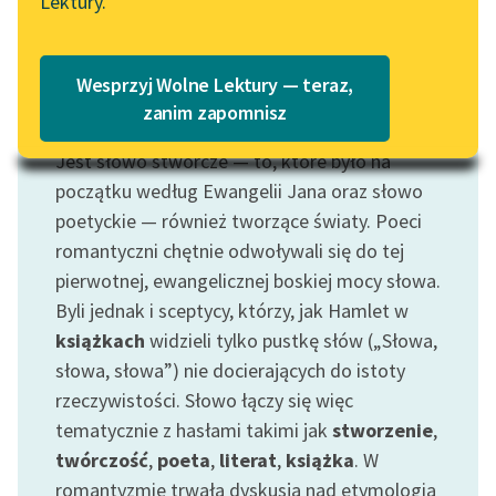
Lektury.
Katalog
Blog
Katalog w formacie PDF
Wesprzyj Wolne Lektury — teraz,
Lektury szkolne i klasyka
zanim zapomnisz
Motyw: Słowo
literatury do słuchania dla
Jest słowo stwórcze — to, które było na
uczennic i uczniów z
niepełnosprawnościami
początku według Ewangelii Jana oraz słowo
poetyckie — również tworzące światy. Poeci
E-kolekcja lektur
romantyczni chętnie odwoływali się do tej
szkolnych i literatury do
pierwotnej, ewangelicznej boskiej mocy słowa.
słuchania dla uczennic i
Byli jednak i sceptycy, którzy, jak Hamlet w
uczniów z
książkach
widzieli tylko pustkę słów („Słowa,
niepełnosprawnościami
słowa, słowa”) nie docierających do istoty
Feministyczne inspiracje.
rzeczywistości. Słowo łączy się więc
Popularyzacja
tematycznie z hasłami takimi jak
stworzenie
,
skandynawskiej literatury
twórczość
,
poeta
,
literat
,
książka
. W
feministycznej
romantyzmie trwała dyskusja nad etymologią