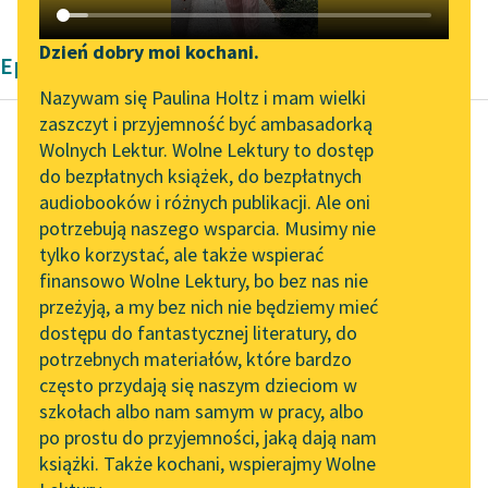
Katalog DAISY
Zgłoś brak utworu
Podkasty o książkach
Dzień dobry moi kochani.
Epika Zofii Urbanowskiej
Aktualności
Narzędzia
Nazywam się Paulina Holtz i mam wielki
zaszczyt i przyjemność być ambasadorką
Spotkanie z Katarzyną
Mapa Wolnych Lektur
Wolnych Lektur. Wolne Lektury to dostęp
Tunkiel w Oslo
do bezpłatnych książek, do bezpłatnych
Zofia Urbanowska
Leśmianator
audiobooków i różnych publikacji. Ale oni
Księżniczka
Wolne Lektury na 32.
potrzebują naszego wsparcia. Musimy nie
Przewodnik dla piszących i
Pol’and’Rock Festivalu
tylko korzystać, ale także wspierać
czytających
Czy pan z patriotyzmu,
finansowo Wolne Lektury, bo bez nas nie
„Kochanek Lady
nie dla własnej
przeżyją, a my bez nich nie będziemy mieć
Chatterley” do słuchania
korzyści, produkujesz i
dostępu do fantastycznej literatury, do
na Wolnych Lekturach
API
sprzedajesz nasiona?
potrzebnych materiałów, które bardzo
Czy pańska
Nowy audiobook –
OAI-PMH
często przydają się naszym dzieciom w
najstarsza...
„Marzenie o Oriencie”
szkołach albo nam samym w pracy, albo
Widget Wolnych Lektur
Sophie Elkan
po prostu do przyjemności, jaką dają nam
Czytaj więcej
książki. Także kochani, wspierajmy Wolne
Przypisy
Kolekcja Nadwyraz.com x