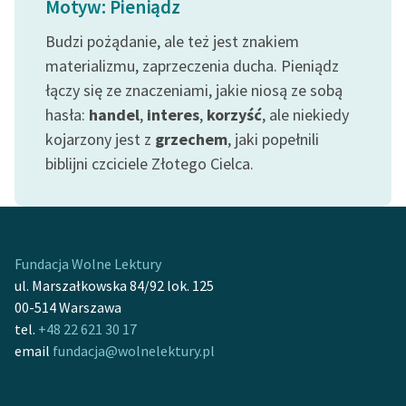
Motyw: Pieniądz
feministycznej
Budzi pożądanie, ale też jest znakiem
Ręce pełne poezji
materializmu, zaprzeczenia ducha. Pieniądz
łączy się ze znaczeniami, jakie niosą ze sobą
Kolekcje edukacyjne
twórców przechodzących
hasła:
handel
,
interes
,
korzyść
, ale niekiedy
do domeny publicznej,
kojarzony jest z
grzechem
, jaki popełnili
lektur szkolnych oraz
biblijni czciciele Złotego Cielca.
Starego Testamentu
Odkurzamy bohaterów
Szkoła Poezji Wolnych
Fundacja Wolne Lektury
Lektur
ul. Marszałkowska 84/92 lok. 125
O nas
00-514 Warszawa
tel.
+48 22 621 30 17
Kontakt
email
fundacja@wolnelektury.pl
O projekcie