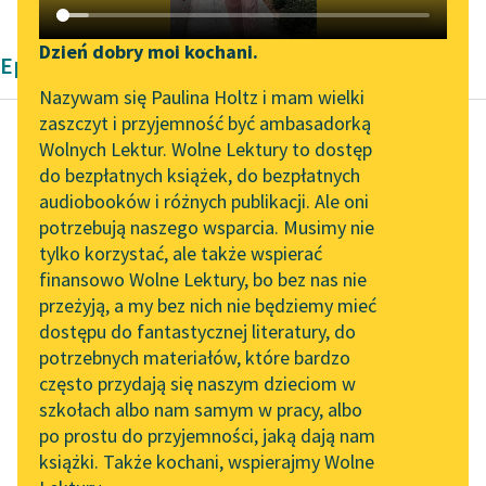
Katalog DAISY
Zgłoś brak utworu
Podkasty o książkach
Dzień dobry moi kochani.
Epika Zofii Urbanowskiej
Aktualności
Narzędzia
Nazywam się Paulina Holtz i mam wielki
zaszczyt i przyjemność być ambasadorką
„Prokurator Alicja Horn”
Mapa Wolnych Lektur
Wolnych Lektur. Wolne Lektury to dostęp
do słuchania
do bezpłatnych książek, do bezpłatnych
Zofia Urbanowska
Leśmianator
audiobooków i różnych publikacji. Ale oni
Księżniczka
Byliśmy częścią AI Impact
potrzebują naszego wsparcia. Musimy nie
Przewodnik dla piszących i
Lab
tylko korzystać, ale także wspierać
czytających
— Dobre, poczciwe
finansowo Wolne Lektury, bo bez nas nie
Zapraszamy na spotkanie
dziecko, jak o nas
przeżyją, a my bez nich nie będziemy mieć
online z tłumaczkami
obojgu pamiętałaś!
dostępu do fantastycznej literatury, do
literatury skandynawskiej
API
Słyszysz, Marcinie,
potrzebnych materiałów, które bardzo
Helcia przywiozła dla
Spotkanie z Katarzyną
OAI-PMH
często przydają się naszym dzieciom w
ciebie starego...
Tunkiel w Oslo
szkołach albo nam samym w pracy, albo
Widget Wolnych Lektur
po prostu do przyjemności, jaką dają nam
102. lata temu zmarł
Czytaj więcej
książki. Także kochani, wspierajmy Wolne
Przypisy
Joseph Conrad