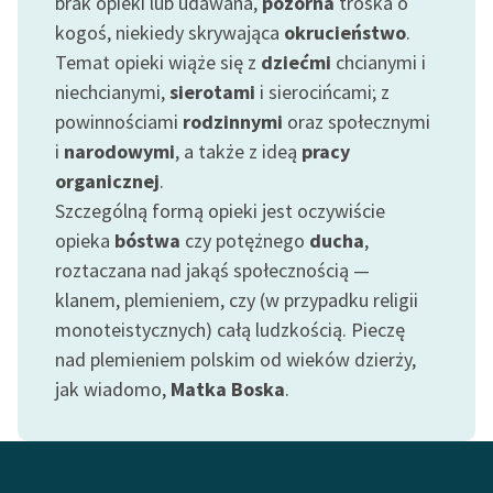
brak opieki lub udawana,
pozorna
troska o
kogoś, niekiedy skrywająca
okrucieństwo
.
Zasady wykorzystania
Temat opieki wiąże się z
dziećmi
chcianymi i
Wolnych Lektur
niechcianymi,
sierotami
i sierocińcami; z
Logotypy
powinnościami
rodzinnymi
oraz społecznymi
i
narodowymi
, a także z ideą
pracy
Materiały promocyjne
organicznej
.
Polityka prywatności
Szczególną formą opieki jest oczywiście
opieka
bóstwa
czy potężnego
ducha
,
Regulamin biblioteki
roztaczana nad jakąś społecznością —
Dane fundacji i
klanem, plemieniem, czy (w przypadku religii
sprawozdania finansowe
monoteistycznych) całą ludzkością. Pieczę
nad plemieniem polskim od wieków dzierży,
Regulamin darowizn
jak wiadomo,
Matka Boska
.
Informacja o treściach
wrażliwych
Deklaracja dostępności