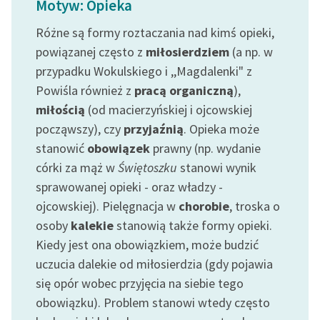
Motyw: Opieka
Ręce pełne poezji
Różne są formy roztaczania nad kimś opieki,
Kolekcje edukacyjne
powiązanej często z
miłosierdziem
(a np. w
twórców przechodzących
przypadku Wokulskiego i ,,Magdalenki" z
do domeny publicznej,
lektur szkolnych oraz
Powiśla również z
pracą organiczną
),
Starego Testamentu
miłością
(od macierzyńskiej i ojcowskiej
począwszy), czy
przyjaźnią
. Opieka może
Odkurzamy bohaterów
stanowić
obowiązek
prawny (np. wydanie
Szkoła Poezji Wolnych
córki za mąż w
Świętoszku
stanowi wynik
Lektur
sprawowanej opieki - oraz władzy -
ojcowskiej). Pielęgnacja w
chorobie
, troska o
O nas
osoby
kalekie
stanowią także formy opieki.
Kontakt
Kiedy jest ona obowiązkiem, może budzić
uczucia dalekie od miłosierdzia (gdy pojawia
O projekcie
się opór wobec przyjęcia na siebie tego
Zespół
obowiązku). Problem stanowi wtedy często