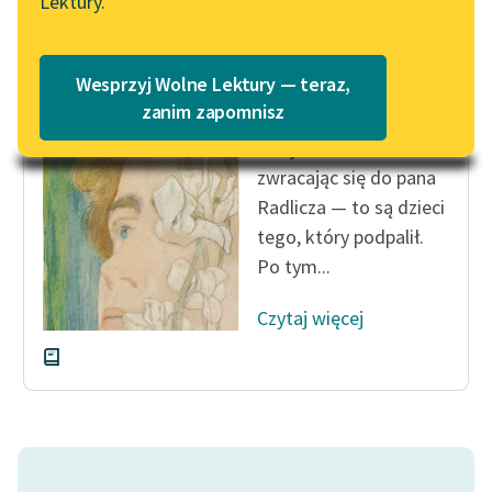
Lektury.
Katalog
Blog
Katalog w formacie PDF
Zofia Urbanowska
Wesprzyj Wolne Lektury — teraz,
Księżniczka
Lektury szkolne i klasyka
zanim zapomnisz
literatury do słuchania dla
— Ojcze — rzekła
uczennic i uczniów z
zwracając się do pana
niepełnosprawnościami
Radlicza — to są dzieci
E-kolekcja lektur
tego, który podpalił.
szkolnych i literatury do
Po tym...
słuchania dla uczennic i
uczniów z
Czytaj więcej
niepełnosprawnościami
Feministyczne inspiracje.
Popularyzacja
skandynawskiej literatury
feministycznej