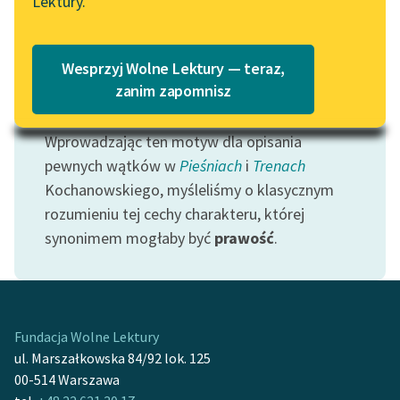
Lektury.
Katalog
Blog
Katalog w formacie PDF
Wesprzyj Wolne Lektury — teraz,
Lektury szkolne i klasyka
zanim zapomnisz
Motyw: Cnota
literatury do słuchania dla
uczennic i uczniów z
Wprowadzając ten motyw dla opisania
niepełnosprawnościami
pewnych wątków w
Pieśniach
i
Trenach
E-kolekcja lektur
Kochanowskiego, myśleliśmy o klasycznym
szkolnych i literatury do
rozumieniu tej cechy charakteru, której
słuchania dla uczennic i
synonimem mogłaby być
prawość
.
uczniów z
niepełnosprawnościami
Feministyczne inspiracje.
Popularyzacja
Fundacja Wolne Lektury
skandynawskiej literatury
ul. Marszałkowska 84/92 lok. 125
feministycznej
00-514 Warszawa