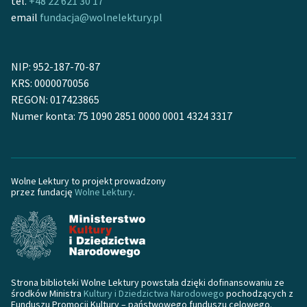
tel.
+48 22 621 30 17
Ręce pełne poezji
email
fundacja@wolnelektury.pl
Kolekcje edukacyjne
twórców przechodzących
NIP: 952-187-70-87
do domeny publicznej,
KRS: 0000070056
lektur szkolnych oraz
REGON: 017423865
Starego Testamentu
Numer konta: 75 1090 2851 0000 0001 4324 3317
Odkurzamy bohaterów
Szkoła Poezji Wolnych
Lektur
Wolne Lektury to projekt prowadzony
przez fundację
Wolne Lektury
.
O nas
Kontakt
O projekcie
Strona biblioteki Wolne Lektury powstała dzięki dofinansowaniu ze
Zespół
środków Ministra
Kultury i Dziedzictwa Narodowego
pochodzących z
Funduszu Promocji Kultury – państwowego funduszu celowego.