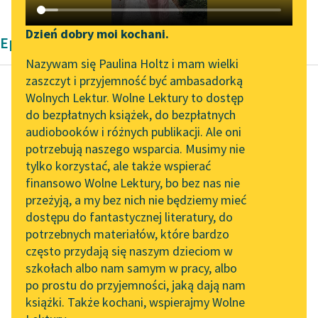
Katalog DAISY
Zgłoś brak utworu
Podkasty o książkach
Dzień dobry moi kochani.
Epika Zofii Urbanowskiej
Aktualności
Narzędzia
Nazywam się Paulina Holtz i mam wielki
zaszczyt i przyjemność być ambasadorką
„Prokurator Alicja Horn”
Mapa Wolnych Lektur
Wolnych Lektur. Wolne Lektury to dostęp
do słuchania
do bezpłatnych książek, do bezpłatnych
Zofia Urbanowska
Leśmianator
audiobooków i różnych publikacji. Ale oni
Księżniczka
Byliśmy częścią AI Impact
potrzebują naszego wsparcia. Musimy nie
Przewodnik dla piszących i
Lab
tylko korzystać, ale także wspierać
czytających
— Na co się przyda
finansowo Wolne Lektury, bo bez nas nie
Zapraszamy na spotkanie
zapisywać, skoro się
przeżyją, a my bez nich nie będziemy mieć
online z tłumaczkami
pieniądze już wydało —
dostępu do fantastycznej literatury, do
literatury skandynawskiej
API
wtrąciła nieśmiało
potrzebnych materiałów, które bardzo
Helenka.
Spotkanie z Katarzyną
OAI-PMH
często przydają się naszym dzieciom w
Tunkiel w Oslo
szkołach albo nam samym w pracy, albo
Widget Wolnych Lektur
— Lenistwo i...
po prostu do przyjemności, jaką dają nam
102. lata temu zmarł
książki. Także kochani, wspierajmy Wolne
Przypisy
Joseph Conrad
Czytaj więcej