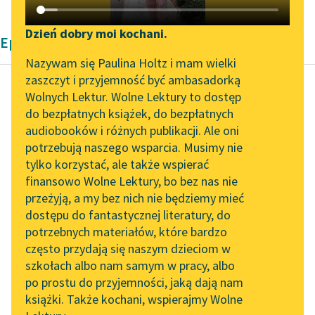
Katalog DAISY
Zgłoś brak utworu
Podkasty o książkach
Dzień dobry moi kochani.
Epika Zofii Urbanowskiej
Aktualności
Narzędzia
Nazywam się Paulina Holtz i mam wielki
zaszczyt i przyjemność być ambasadorką
„Prokurator Alicja Horn”
Mapa Wolnych Lektur
Wolnych Lektur. Wolne Lektury to dostęp
do słuchania
do bezpłatnych książek, do bezpłatnych
Zofia Urbanowska
Leśmianator
audiobooków i różnych publikacji. Ale oni
Księżniczka
Byliśmy częścią AI Impact
potrzebują naszego wsparcia. Musimy nie
Przewodnik dla piszących i
Lab
tylko korzystać, ale także wspierać
czytających
Helenka milczała przez
finansowo Wolne Lektury, bo bez nas nie
Zapraszamy na spotkanie
chwilę.
przeżyją, a my bez nich nie będziemy mieć
online z tłumaczkami
dostępu do fantastycznej literatury, do
literatury skandynawskiej
API
„Miałażbym w
potrzebnych materiałów, które bardzo
bezczynności
Spotkanie z Katarzyną
OAI-PMH
często przydają się naszym dzieciom w
wyczekiwać, aż zjawi
Tunkiel w Oslo
szkołach albo nam samym w pracy, albo
Widget Wolnych Lektur
się konkurent i za
po prostu do przyjemności, jaką dają nam
102. lata temu zmarł
cenę...
książki. Także kochani, wspierajmy Wolne
Przypisy
Joseph Conrad