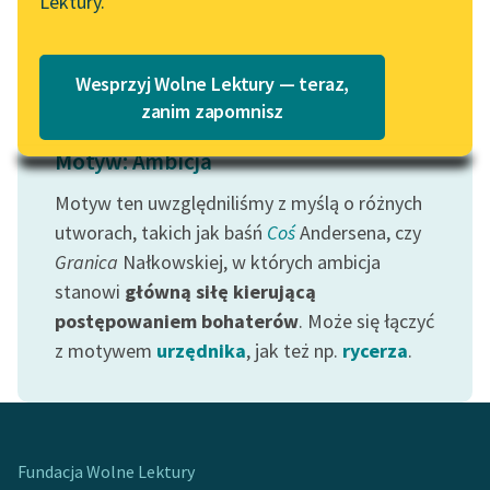
Lektury.
Czytaj więcej
Katalog
Blog
Katalog w formacie PDF
Wesprzyj Wolne Lektury — teraz,
Lektury szkolne i klasyka
zanim zapomnisz
literatury do słuchania dla
Motyw: Ambicja
uczennic i uczniów z
niepełnosprawnościami
Motyw ten uwzględniliśmy z myślą o różnych
E-kolekcja lektur
utworach, takich jak baśń
Coś
Andersena, czy
szkolnych i literatury do
Granica
Nałkowskiej, w których ambicja
słuchania dla uczennic i
stanowi
główną siłę kierującą
uczniów z
postępowaniem bohaterów
. Może się łączyć
niepełnosprawnościami
z motywem
urzędnika
, jak też np.
rycerza
.
Feministyczne inspiracje.
Popularyzacja
skandynawskiej literatury
feministycznej
Fundacja Wolne Lektury