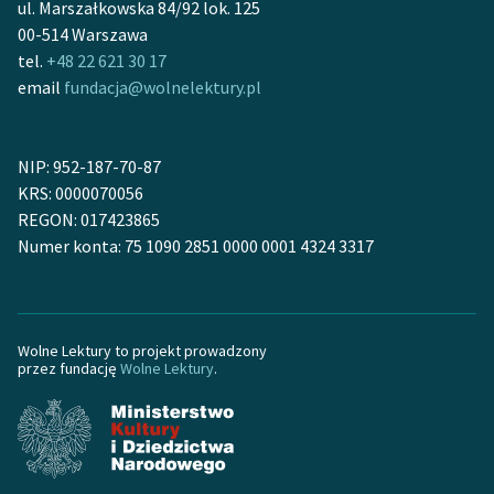
ul. Marszałkowska 84/92 lok. 125
Ręce pełne poezji
00-514 Warszawa
Kolekcje edukacyjne
tel.
+48 22 621 30 17
twórców przechodzących
email
fundacja@wolnelektury.pl
do domeny publicznej,
lektur szkolnych oraz
Starego Testamentu
NIP: 952-187-70-87
KRS: 0000070056
Odkurzamy bohaterów
REGON: 017423865
Numer konta: 75 1090 2851 0000 0001 4324 3317
Szkoła Poezji Wolnych
Lektur
O nas
Wolne Lektury to projekt prowadzony
przez fundację
Wolne Lektury
.
Kontakt
O projekcie
Zespół