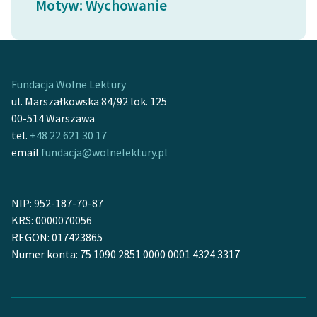
Motyw: Wychowanie
Ręce pełne poezji
Kolekcje edukacyjne
twórców przechodzących
do domeny publicznej,
Fundacja Wolne Lektury
lektur szkolnych oraz
ul. Marszałkowska 84/92 lok. 125
Starego Testamentu
00-514 Warszawa
Odkurzamy bohaterów
tel.
+48 22 621 30 17
email
fundacja@wolnelektury.pl
Szkoła Poezji Wolnych
Lektur
NIP: 952-187-70-87
O nas
KRS: 0000070056
REGON: 017423865
Kontakt
Numer konta: 75 1090 2851 0000 0001 4324 3317
O projekcie
Zespół