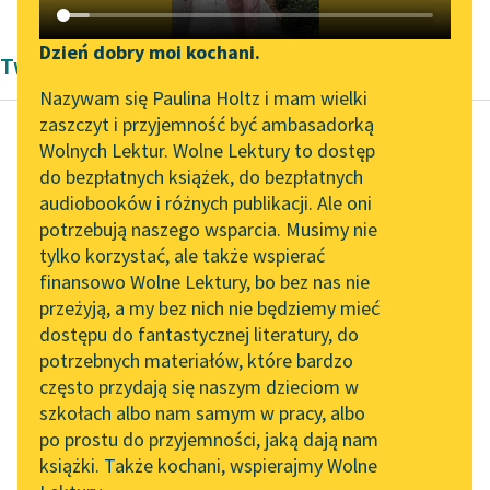
Katalog DAISY
Zgłoś brak utworu
Podkasty o książkach
Dzień dobry moi kochani.
Twórczość Zofii Urbanowskiej
Aktualności
Narzędzia
Nazywam się Paulina Holtz i mam wielki
zaszczyt i przyjemność być ambasadorką
„Prokurator Alicja Horn”
Mapa Wolnych Lektur
Wolnych Lektur. Wolne Lektury to dostęp
do słuchania
do bezpłatnych książek, do bezpłatnych
Zofia Urbanowska
Leśmianator
audiobooków i różnych publikacji. Ale oni
Księżniczka
Byliśmy częścią AI Impact
potrzebują naszego wsparcia. Musimy nie
Przewodnik dla piszących i
Lab
tylko korzystać, ale także wspierać
czytających
— Biedne dziecko:
finansowo Wolne Lektury, bo bez nas nie
Zapraszamy na spotkanie
życie jej między nami
przeżyją, a my bez nich nie będziemy mieć
online z tłumaczkami
nie jest bynajmniej
dostępu do fantastycznej literatury, do
literatury skandynawskiej
API
słodkie. W ciągu trzech
potrzebnych materiałów, które bardzo
dni pobladła...
Spotkanie z Katarzyną
OAI-PMH
często przydają się naszym dzieciom w
Tunkiel w Oslo
szkołach albo nam samym w pracy, albo
Widget Wolnych Lektur
Czytaj więcej
po prostu do przyjemności, jaką dają nam
102. lata temu zmarł
książki. Także kochani, wspierajmy Wolne
Przypisy
Joseph Conrad