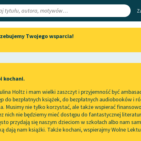
Z
rzebujemy Twojego wsparcia!
Aktualności
Narzędzia
e Lektury
Spotkanie z Katarzyną Tunkiel
Mapa Wolnych 
w Oslo
irmami
Leśmianator
Wolne Lektury na 32.
ewsletter
Przewodnik dla
Pol’and’Rock Festivalu
i kochani.
czytających
zność
„Kochanek Lady Chatterley”
lina Holtz i mam wielki zaszczyt i przyjemność być ambasa
do słuchania na Wolnych
p do bezpłatnych książek, do bezpłatnych audiobooków i różn
Lekturach
API
. Musimy nie tylko korzystać, ale także wspierać finansowo
ce redakcyjne
Nowy audiobook – „Marzenie
OAI-PMH
ez nich nie będziemy mieć dostępu do fantastycznej literatu
o Oriencie” Sophie Elkan
ęsto przydają się naszym dzieciom w szkołach albo nam sam
Widget Wolnyc
Kolekcja Nadwyraz.com x
ką dają nam książki. Także kochani, wspierajmy Wolne Lektu
oru
✖
powieść obyczajowa
✖
Wolne Lektury – idealna na
Przypisy
lato