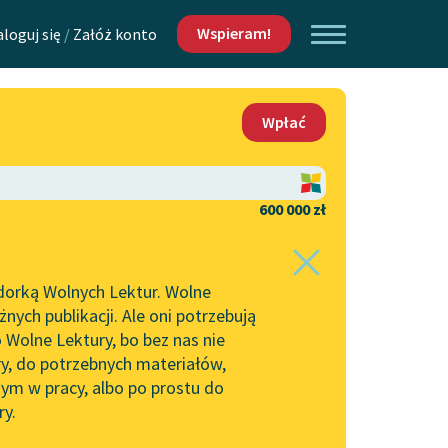
Wspieram!
aloguj się
/
Załóż konto
O nas
Wpłać
Lektur
Kontakt
O projekcie
600 000 zł
 piszących i
Zespół
dorką Wolnych Lektur. Wolne
Zasady wykorzystania
ych publikacji. Ale oni potrzebują
Wolnych Lektur
 Wolne Lektury, bo bez nas nie
Logotypy
ry, do potrzebnych materiałów,
ym w pracy, albo po prostu do
h Lektur
Materiały promocyjne
ry.
Polityka prywatności