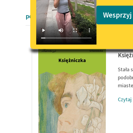
Podkasty o książkach
Wesprzyj
powieści obyczajowe Zofii Urbanowskie
Zofia U
Księż
Stała s
podobn
miaste
Czytaj