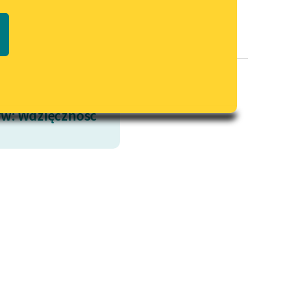
Regulamin biblioteki
macie PDF
Dane fundacji i sprawozdania
finansowe
Regulamin darowizn
Informacja o treściach
w: Wdzięczność
wrażliwych
Deklaracja dostępności