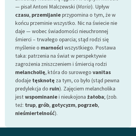
feministycznej
— pisał Antoni Malczewski (
Maria
). Upływ
czasu
,
przemijanie
przypomina o tym, że w
Ręce pełne poezji
końcu przeminie wszystko. Nic na świecie nie
Kolekcje edukacyjne
daje — wobec świadomości nieuchronnej
twórców przechodzących
śmierci – trwałego oparcia; stąd rodzi się
do domeny publicznej,
myślenie o
marności
wszystkiego. Postawa
lektur szkolnych oraz
taka: patrzenia na świat w perspektywie
Starego Testamentu
zagrożenia zniszczeniem i śmiercią rodzi
Odkurzamy bohaterów
melancholię
, która do surowego
vanitas
dodaje
tęsknotę
za tym, co było (stąd pewna
Szkoła Poezji Wolnych
predylekcja do
ruin
). Zajęciem melancholika
Lektur
jest
wspominanie
i nieukojona
żałoba
; (zob.
O nas
też:
trup
,
grób
,
gotycyzm
,
pogrzeb
,
nieśmiertelność
).
Kontakt
O projekcie