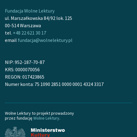
Zespół
Fundacja Wolne Lektury
ul. Marszałkowska 84/92 lok. 125
00-514 Warszawa
Zasady wykorzystania
tel.
+48 22 621 30 17
Wolnych Lektur
email
fundacja@wolnelektury.pl
Logotypy
Materiały promocyjne
NIP: 952-187-70-87
KRS: 0000070056
Polityka prywatności
REGON: 017423865
Regulamin biblioteki
Numer konta: 75 1090 2851 0000 0001 4324 3317
Dane fundacji i
sprawozdania finansowe
Wolne Lektury to projekt prowadzony
Regulamin darowizn
przez fundację
Wolne Lektury
.
Informacja o treściach
wrażliwych