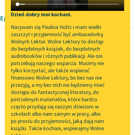
Katalog DAISY
Zgłoś brak utworu
Podkasty o książkach
Dzień dobry moi kochani.
Epika Zofii Urbanowskiej
Aktualności
Narzędzia
Nazywam się Paulina Holtz i mam wielki
zaszczyt i przyjemność być ambasadorką
Zapraszamy na spotkanie
Mapa Wolnych Lektur
Wolnych Lektur. Wolne Lektury to dostęp
online z tłumaczkami
do bezpłatnych książek, do bezpłatnych
Zofia Urbanowska
Leśmianator
literatury skandynawskiej
audiobooków i różnych publikacji. Ale oni
Księżniczka
potrzebują naszego wsparcia. Musimy nie
Przewodnik dla piszących i
Spotkanie z Katarzyną
tylko korzystać, ale także wspierać
czytających
— Że pani żyć
Tunkiel w Oslo
finansowo Wolne Lektury, bo bez nas nie
koniecznie potrzeba,
przeżyją, a my bez nich nie będziemy mieć
Wolne Lektury na 32.
żeby zarobić sobie na
dostępu do fantastycznej literatury, do
Pol’and’Rock Festivalu
API
jaki taki paszport do
potrzebnych materiałów, które bardzo
nieba. Uciec...
„Kochanek Lady
OAI-PMH
często przydają się naszym dzieciom w
Chatterley” do słuchania
szkołach albo nam samym w pracy, albo
Widget Wolnych Lektur
Czytaj więcej
na Wolnych Lekturach
po prostu do przyjemności, jaką dają nam
książki. Także kochani, wspierajmy Wolne
Przypisy
Nowy audiobook –