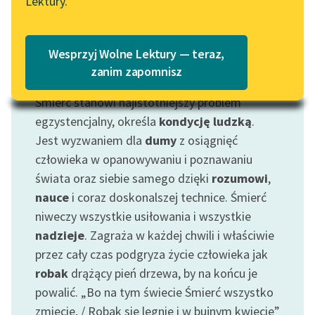
Lektury.
„Marzenie o Oriencie”
Katalog
Sophie Elkan
Katalog w formacie PDF
Blog
Wesprzyj Wolne Lektury — teraz,
zanim zapomnisz
Motyw: Śmierć
Śmierć stanowi najistotniejszy problem
Lektury szkolne i klasyka
literatury do słuchania dla
egzystencjalny, określa
kondycję ludzką
.
uczennic i uczniów z
Jest wyzwaniem dla
dumy
z osiągnięć
niepełnosprawnościami
człowieka w opanowywaniu i poznawaniu
świata oraz siebie samego dzięki
rozumowi
,
E-kolekcja lektur
nauce
i coraz doskonalszej technice. Śmierć
szkolnych i literatury do
niweczy wszystkie usiłowania i wszystkie
słuchania dla uczennic i
uczniów z
nadzieje
. Zagraża w każdej chwili i właściwie
niepełnosprawnościami
przez cały czas podgryza życie człowieka jak
robak
drążący pień drzewa, by na końcu je
Feministyczne inspiracje.
powalić. „Bo na tym świecie Śmierć wszystko
Popularyzacja
zmiecie, / Robak się lęgnie i w bujnym kwiecie”
skandynawskiej literatury