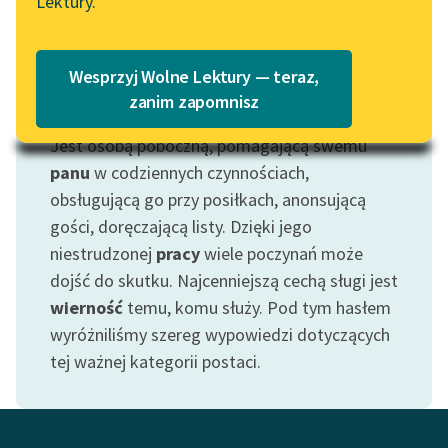
Lektury.
Katalog
Blog
Katalog w formacie PDF
Wesprzyj Wolne Lektury — teraz,
Lektury szkolne i klasyka
zanim zapomnisz
Motyw: Sługa
literatury do słuchania dla
Jest osobą poboczną, pomagającą swemu
uczennic i uczniów z
niepełnosprawnościami
panu
w codziennych czynnościach,
obsługującą go przy posiłkach, anonsującą
E-kolekcja lektur
gości, doręczającą listy. Dzięki jego
szkolnych i literatury do
niestrudzonej
pracy
wiele poczynań może
słuchania dla uczennic i
dojść do skutku. Najcenniejszą cechą sługi jest
uczniów z
wierność
temu, komu służy. Pod tym hasłem
niepełnosprawnościami
wyróżniliśmy szereg wypowiedzi dotyczących
Feministyczne inspiracje.
tej ważnej kategorii postaci.
Popularyzacja
skandynawskiej literatury
feministycznej