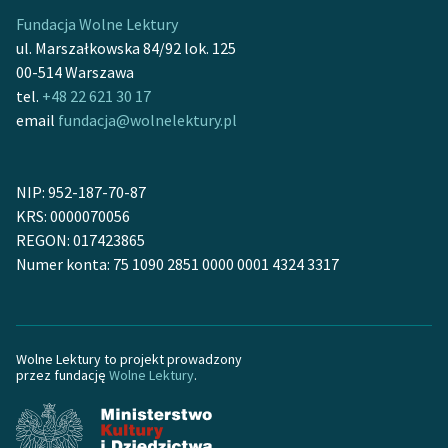
Ręce pełne poezji
Fundacja Wolne Lektury
ul. Marszałkowska 84/92 lok. 125
Kolekcje edukacyjne
00-514 Warszawa
twórców przechodzących
tel.
+48 22 621 30 17
do domeny publicznej,
email
fundacja@wolnelektury.pl
lektur szkolnych oraz
Starego Testamentu
Odkurzamy bohaterów
NIP: 952-187-70-87
KRS: 0000070056
Szkoła Poezji Wolnych
REGON: 017423865
Lektur
Numer konta: 75 1090 2851 0000 0001 4324 3317
O nas
Kontakt
Wolne Lektury to projekt prowadzony
O projekcie
przez fundację
Wolne Lektury
.
Zespół