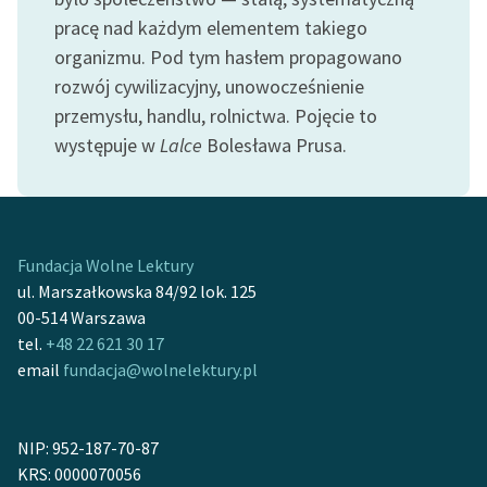
Zespół
pracę nad każdym elementem takiego
organizmu. Pod tym hasłem propagowano
rozwój cywilizacyjny, unowocześnienie
Zasady wykorzystania
przemysłu, handlu, rolnictwa. Pojęcie to
Wolnych Lektur
występuje w
Lalce
Bolesława Prusa.
Logotypy
Materiały promocyjne
Polityka prywatności
Fundacja Wolne Lektury
ul. Marszałkowska 84/92 lok. 125
Regulamin biblioteki
00-514 Warszawa
Dane fundacji i
tel.
+48 22 621 30 17
sprawozdania finansowe
email
fundacja@wolnelektury.pl
Regulamin darowizn
NIP: 952-187-70-87
Informacja o treściach
KRS: 0000070056
wrażliwych