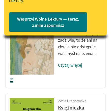
Lektury.
Wolne Lektury – idealna na
Katalog
lato
Katalog w formacie PDF
Zofia Urbanowska
Blog
Wesprzyj Wolne Lektury — teraz,
Księżniczka
zanim zapomnisz
Co mnie zaś najwięcej
Lektury szkolne i klasyka
zadziwia, to że ani na
literatury do słuchania dla
chwilę nie odstępuje
uczennic i uczniów z
was myśl należenia...
niepełnosprawnościami
E-kolekcja lektur
Czytaj więcej
szkolnych i literatury do
słuchania dla uczennic i
uczniów z
niepełnosprawnościami
Feministyczne inspiracje.
Zofia Urbanowska
Popularyzacja
Księżniczka
skandynawskiej literatury