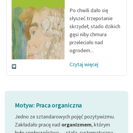
feministycznej
Po chwili dało się
Ręce pełne poezji
słyszeć trzepotanie
skrzydeł; stado dzikich
Kolekcje edukacyjne
gęsi niby chmura
twórców przechodzących
przeleciało nad
do domeny publicznej,
ogrodem...
lektur szkolnych oraz
Starego Testamentu
Czytaj więcej
Odkurzamy bohaterów
Szkoła Poezji Wolnych
Lektur
O nas
Motyw: Praca organiczna
Kontakt
Jedno ze sztandarowych pojęć pozytywizmu.
Zakładało pracę nad
organizmem
, którym
O projekcie
było społeczeństwo — stałą, systematyczną