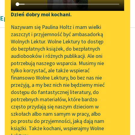
Katalog DAISY
Zgłoś brak utworu
Podkasty o książkach
Dzień dobry moi kochani.
Epika Zofii Urbanowskiej
Aktualności
Narzędzia
Nazywam się Paulina Holtz i mam wielki
zaszczyt i przyjemność być ambasadorką
Spotkanie z Katarzyną
Mapa Wolnych Lektur
Wolnych Lektur. Wolne Lektury to dostęp
Tunkiel w Oslo
do bezpłatnych książek, do bezpłatnych
Zofia Urbanowska
Leśmianator
audiobooków i różnych publikacji. Ale oni
Księżniczka
Wolne Lektury na 32.
potrzebują naszego wsparcia. Musimy nie
Przewodnik dla piszących i
Pol’and’Rock Festivalu
tylko korzystać, ale także wspierać
czytających
Jak zresztą nie miało
finansowo Wolne Lektury, bo bez nas nie
„Kochanek Lady
być tłumno, kiedy
przeżyją, a my bez nich nie będziemy mieć
Chatterley” do słuchania
prawie nikt stamtąd
dostępu do fantastycznej literatury, do
na Wolnych Lekturach
API
nie odszedł
potrzebnych materiałów, które bardzo
niezadowolony, jak to...
Nowy audiobook –
OAI-PMH
często przydają się naszym dzieciom w
„Marzenie o Oriencie”
szkołach albo nam samym w pracy, albo
Widget Wolnych Lektur
Czytaj więcej
Sophie Elkan
po prostu do przyjemności, jaką dają nam
książki. Także kochani, wspierajmy Wolne
Przypisy
Kolekcja Nadwyraz.com x