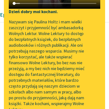
Katalog DAISY
Zgłoś brak utworu
Podkasty o książkach
Dzień dobry moi kochani.
Epika Zofii Urbanowskiej
Aktualności
Narzędzia
Nazywam się Paulina Holtz i mam wielki
zaszczyt i przyjemność być ambasadorką
Zapraszamy na spotkanie
Mapa Wolnych Lektur
Wolnych Lektur. Wolne Lektury to dostęp
online z tłumaczkami
do bezpłatnych książek, do bezpłatnych
Zofia Urbanowska
Leśmianator
literatury skandynawskiej
audiobooków i różnych publikacji. Ale oni
Gucio zaczarowany
potrzebują naszego wsparcia. Musimy nie
Przewodnik dla piszących i
Spotkanie z Katarzyną
tylko korzystać, ale także wspierać
czytających
Potwór musiał mieć
Tunkiel w Oslo
finansowo Wolne Lektury, bo bez nas nie
bystry słuch, bo
przeżyją, a my bez nich nie będziemy mieć
Wolne Lektury na 32.
obróciwszy się ku
dostępu do fantastycznej literatury, do
Pol’and’Rock Festivalu
API
niemu, gniewnie
potrzebnych materiałów, które bardzo
zamruczał.
„Kochanek Lady
OAI-PMH
często przydają się naszym dzieciom w
Chatterley” do słuchania
szkołach albo nam samym w pracy, albo
Widget Wolnych Lektur
— To ja — wyjąknął...
na Wolnych Lekturach
po prostu do przyjemności, jaką dają nam
książki. Także kochani, wspierajmy Wolne
Przypisy
Nowy audiobook –
Czytaj więcej