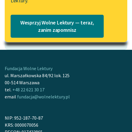
Lektury.
„Marzenie o Oriencie”
Katalog
Sophie Elkan
Katalog w formacie PDF
Blog
Wesprzyj Wolne Lektury — teraz,
zanim zapomnisz
Motyw: Pokuta
Lektury szkolne i klasyka
literatury do słuchania dla
uczennic i uczniów z
niepełnosprawnościami
Fundacja Wolne Lektury
ul. Marszałkowska 84/92 lok. 125
E-kolekcja lektur
00-514 Warszawa
szkolnych i literatury do
tel.
+48 22 621 30 17
słuchania dla uczennic i
email
fundacja@wolnelektury.pl
uczniów z
niepełnosprawnościami
Feministyczne inspiracje.
NIP: 952-187-70-87
Popularyzacja
KRS: 0000070056
skandynawskiej literatury