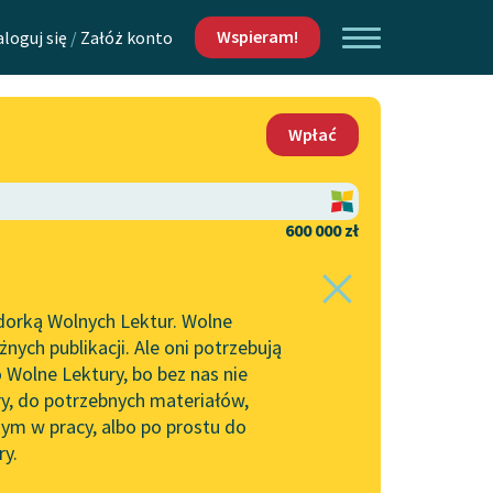
Wspieram!
aloguj się
/
Załóż konto
O nas
Wpłać
Lektur
Kontakt
O projekcie
600 000 zł
 piszących i
Zespół
dorką Wolnych Lektur. Wolne
Zasady wykorzystania
ych publikacji. Ale oni potrzebują
Wolnych Lektur
 Wolne Lektury, bo bez nas nie
Logotypy
ry, do potrzebnych materiałów,
ym w pracy, albo po prostu do
h Lektur
Materiały promocyjne
ry.
Polityka prywatności