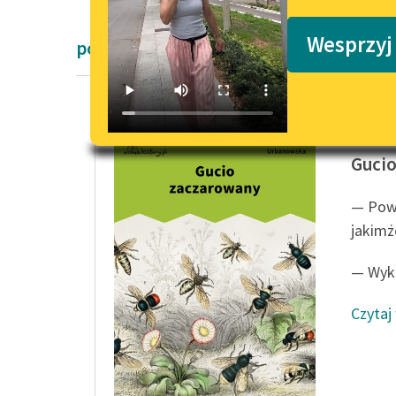
Podkasty o książkach
Wesprzyj
powieści dla dzieci i młodzieży Zofii U
Zofia U
Guci
— Powi
jakimż
— Wyko
Czytaj