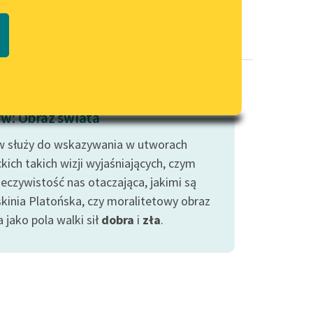
Regulamin biblioteki
macie PDF
Dane fundacji i sprawozdania
finansowe
Regulamin darowizn
Informacja o treściach
w: Obraz świata
wrażliwych
 służy do wskazywania w utworach
Deklaracja dostępności
ckich takich wizji wyjaśniających, czym
zeczywistość nas otaczająca, jakimi są
askinia Platońska, czy moralitetowy obraz
 jako pola walki sił
dobra
i
zła
.