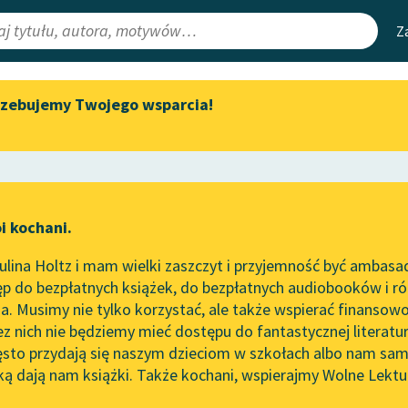
Z
rzebujemy Twojego wsparcia!
Aktualności
Narzędzia
e Lektury
Spotkanie z Katarzyną Tunkiel
Mapa Wolnych 
w Oslo
irmami
Leśmianator
Wolne Lektury na 32.
ewsletter
Przewodnik dla
Pol’and’Rock Festivalu
i kochani.
czytających
świata
„Kochanek Lady Chatterley”
lina Holtz i mam wielki zaszczyt i przyjemność być ambasa
do słuchania na Wolnych
p do bezpłatnych książek, do bezpłatnych audiobooków i różn
Lekturach
API
. Musimy nie tylko korzystać, ale także wspierać finansowo
ce redakcyjne
Nowy audiobook – „Marzenie
OAI-PMH
ez nich nie będziemy mieć dostępu do fantastycznej literatu
o Oriencie” Sophie Elkan
ęsto przydają się naszym dzieciom w szkołach albo nam sam
Widget Wolnyc
Kolekcja Nadwyraz.com x
ką dają nam książki. Także kochani, wspierajmy Wolne Lektu
oru
ieść dla dzieci i młodzieży
✖
Wolne Lektury – idealna na
Przypisy
lato