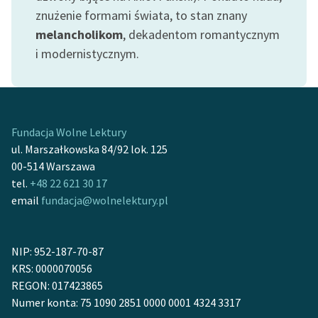
Ręce pełne poezji
znużenie formami świata, to stan znany
melancholikom
, dekadentom romantycznym
Kolekcje edukacyjne
i modernistycznym.
twórców przechodzących
do domeny publicznej,
lektur szkolnych oraz
Starego Testamentu
Fundacja Wolne Lektury
Odkurzamy bohaterów
ul. Marszałkowska 84/92 lok. 125
Szkoła Poezji Wolnych
00-514 Warszawa
Lektur
tel.
+48 22 621 30 17
email
fundacja@wolnelektury.pl
O nas
Kontakt
NIP: 952-187-70-87
O projekcie
KRS: 0000070056
REGON: 017423865
Zespół
Numer konta: 75 1090 2851 0000 0001 4324 3317