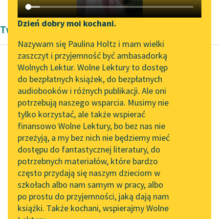
Katalog DAISY
Zgłoś brak utworu
Podkasty o książkach
Dzień dobry moi kochani.
Twórczość Zofii Urbanowskiej
Aktualności
Narzędzia
Nazywam się Paulina Holtz i mam wielki
zaszczyt i przyjemność być ambasadorką
„Prokurator Alicja Horn”
Mapa Wolnych Lektur
Wolnych Lektur. Wolne Lektury to dostęp
do słuchania
do bezpłatnych książek, do bezpłatnych
Zofia Urbanowska
Leśmianator
audiobooków i różnych publikacji. Ale oni
Gucio zaczarowany
Byliśmy częścią AI Impact
potrzebują naszego wsparcia. Musimy nie
Przewodnik dla piszących i
Lab
tylko korzystać, ale także wspierać
czytających
Gucio jest wszędzie: w
finansowo Wolne Lektury, bo bez nas nie
Zapraszamy na spotkanie
pokoju, na dworze, w
przeżyją, a my bez nich nie będziemy mieć
online z tłumaczkami
kuchni — ale nigdzie
dostępu do fantastycznej literatury, do
literatury skandynawskiej
API
nie siedzi dłużej nad...
potrzebnych materiałów, które bardzo
Spotkanie z Katarzyną
OAI-PMH
często przydają się naszym dzieciom w
Czytaj więcej
Tunkiel w Oslo
szkołach albo nam samym w pracy, albo
Widget Wolnych Lektur
po prostu do przyjemności, jaką dają nam
102. lata temu zmarł
książki. Także kochani, wspierajmy Wolne
Przypisy
Joseph Conrad