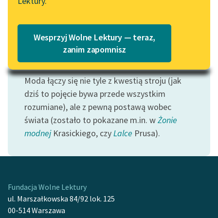
Lektury.
Katalog
Blog
Katalog w formacie PDF
Wesprzyj Wolne Lektury — teraz,
Lektury szkolne i klasyka
zanim zapomnisz
literatury do słuchania dla
Motyw: Moda
uczennic i uczniów z
Moda łączy się nie tyle z kwestią stroju (jak
niepełnosprawnościami
dziś to pojęcie bywa przede wszystkim
E-kolekcja lektur
rozumiane), ale z pewną postawą wobec
szkolnych i literatury do
świata (zostało to pokazane m.in. w
Żonie
słuchania dla uczennic i
modnej
Krasickiego, czy
Lalce
Prusa).
uczniów z
niepełnosprawnościami
Feministyczne inspiracje.
Popularyzacja
Fundacja Wolne Lektury
skandynawskiej literatury
ul. Marszałkowska 84/92 lok. 125
feministycznej
00-514 Warszawa