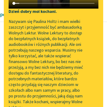
Katalog DAISY
Zgłoś brak utworu
Podkasty o książkach
Dzień dobry moi kochani.
powieści obyczajowe Zofii Urbanowskiej
Aktualności
Narzędzia
Nazywam się Paulina Holtz i mam wielki
zaszczyt i przyjemność być ambasadorką
„Prokurator Alicja Horn”
Mapa Wolnych Lektur
Wolnych Lektur. Wolne Lektury to dostęp
do słuchania
do bezpłatnych książek, do bezpłatnych
Zofia Urbanowska
Leśmianator
audiobooków i różnych publikacji. Ale oni
Księżniczka
Byliśmy częścią AI Impact
potrzebują naszego wsparcia. Musimy nie
Przewodnik dla piszących i
Lab
tylko korzystać, ale także wspierać
czytających
Franciszek, dając w
finansowo Wolne Lektury, bo bez nas nie
Zapraszamy na spotkanie
prostocie ducha tak
przeżyją, a my bez nich nie będziemy mieć
online z tłumaczkami
energiczny wyraz
dostępu do fantastycznej literatury, do
literatury skandynawskiej
API
swemu przeciwko
potrzebnych materiałów, które bardzo
Helence oburzeniu,
Spotkanie z Katarzyną
OAI-PMH
często przydają się naszym dzieciom w
zapomniał, poczciwiec,
Tunkiel w Oslo
szkołach albo nam samym w pracy, albo
Widget Wolnych Lektur
że...
po prostu do przyjemności, jaką dają nam
102. lata temu zmarł
książki. Także kochani, wspierajmy Wolne
Przypisy
Joseph Conrad
Czytaj więcej