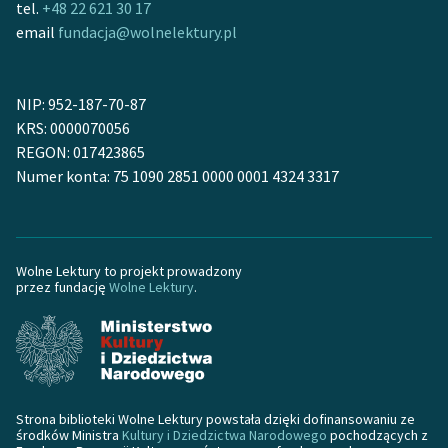
tel.
+48 22 621 30 17
Ręce pełne poezji
email
fundacja@wolnelektury.pl
Kolekcje edukacyjne
twórców przechodzących
do domeny publicznej,
NIP: 952-187-70-87
lektur szkolnych oraz
KRS: 0000070056
Starego Testamentu
REGON: 017423865
Numer konta: 75 1090 2851 0000 0001 4324 3317
Odkurzamy bohaterów
Szkoła Poezji Wolnych
Lektur
Wolne Lektury to projekt prowadzony
przez fundację
Wolne Lektury
.
O nas
Kontakt
O projekcie
Zespół
Strona biblioteki Wolne Lektury powstała dzięki dofinansowaniu ze
środków Ministra
Kultury i Dziedzictwa Narodowego
pochodzących z