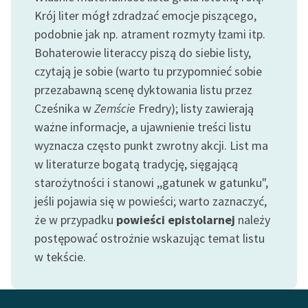
Ręce pełne poezji
Krój liter mógł zdradzać emocje piszącego,
podobnie jak np. atrament rozmyty łzami itp.
Kolekcje edukacyjne
twórców przechodzących
Bohaterowie literaccy piszą do siebie listy,
do domeny publicznej,
czytają je sobie (warto tu przypomnieć sobie
lektur szkolnych oraz
przezabawną scenę dyktowania listu przez
Starego Testamentu
Cześnika w
Zemście
Fredry); listy zawierają
ważne informacje, a ujawnienie treści listu
Odkurzamy bohaterów
wyznacza często punkt zwrotny akcji. List ma
Szkoła Poezji Wolnych
w literaturze bogatą tradycję, sięgającą
Lektur
starożytności i stanowi ,,gatunek w gatunku",
O nas
jeśli pojawia się w powieści; warto zaznaczyć,
że w przypadku
powieści epistolarnej
należy
Kontakt
postępować ostrożnie wskazując temat listu
w tekście.
O projekcie
Zespół