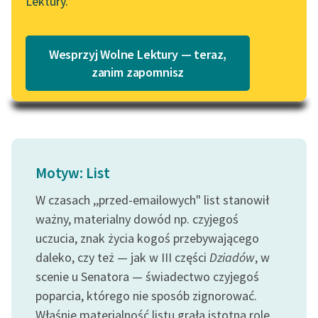
Lektury.
zajęcia
Katalog
Blog
niewiele;
Katalog w formacie PDF
wszyscy...
Wesprzyj Wolne Lektury — teraz,
Lektury szkolne i klasyka
zanim zapomnisz
Czytaj więcej
literatury do słuchania dla
uczennic i uczniów z
niepełnosprawnościami
E-kolekcja lektur
szkolnych i literatury do
Motyw: List
słuchania dla uczennic i
W czasach ,,przed-emailowych" list stanowił
uczniów z
niepełnosprawnościami
ważny, materialny dowód np. czyjegoś
uczucia, znak życia kogoś przebywającego
Feministyczne inspiracje.
daleko, czy też — jak w III części
Dziadów
, w
Popularyzacja
scenie u Senatora — świadectwo czyjegoś
skandynawskiej literatury
poparcia, którego nie sposób zignorować.
feministycznej
Właśnie materialność listu grała istotną rolę.