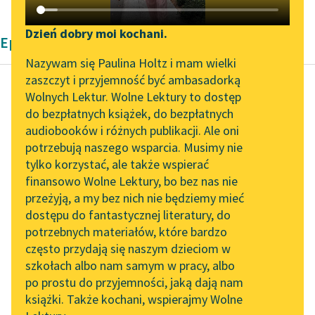
Katalog DAISY
Zgłoś brak utworu
Podkasty o książkach
Dzień dobry moi kochani.
Epika Zofii Urbanowskiej
Aktualności
Narzędzia
Nazywam się Paulina Holtz i mam wielki
zaszczyt i przyjemność być ambasadorką
„Prokurator Alicja Horn”
Mapa Wolnych Lektur
Wolnych Lektur. Wolne Lektury to dostęp
do słuchania
do bezpłatnych książek, do bezpłatnych
Zofia Urbanowska
Leśmianator
audiobooków i różnych publikacji. Ale oni
Księżniczka
Byliśmy częścią AI Impact
potrzebują naszego wsparcia. Musimy nie
Przewodnik dla piszących i
Lab
tylko korzystać, ale także wspierać
czytających
Jest mi tu
finansowo Wolne Lektury, bo bez nas nie
Zapraszamy na spotkanie
bardzo
przeżyją, a my bez nich nie będziemy mieć
online z tłumaczkami
dobrze,
dostępu do fantastycznej literatury, do
literatury skandynawskiej
API
droga
potrzebnych materiałów, które bardzo
Spotkanie z Katarzyną
mateczko.
OAI-PMH
często przydają się naszym dzieciom w
Tunkiel w Oslo
Pokoik
szkołach albo nam samym w pracy, albo
Widget Wolnych Lektur
po prostu do przyjemności, jaką dają nam
mam ładny i
102. lata temu zmarł
książki. Także kochani, wspierajmy Wolne
Przypisy
wygodny,
Joseph Conrad