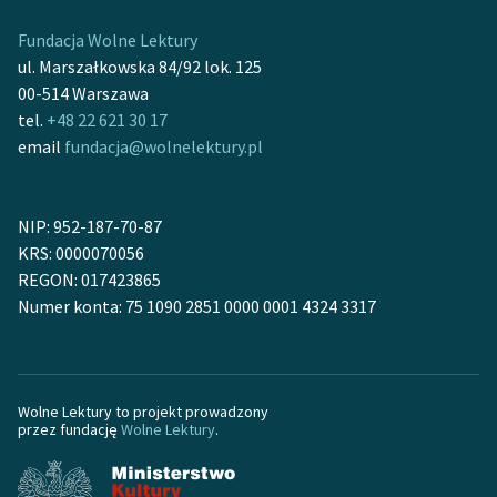
Fundacja Wolne Lektury
Zasady wykorzystania
ul. Marszałkowska 84/92 lok. 125
Wolnych Lektur
00-514 Warszawa
Logotypy
tel.
+48 22 621 30 17
email
fundacja@wolnelektury.pl
Materiały promocyjne
Polityka prywatności
NIP: 952-187-70-87
Regulamin biblioteki
KRS: 0000070056
REGON: 017423865
Dane fundacji i
Numer konta: 75 1090 2851 0000 0001 4324 3317
sprawozdania finansowe
Regulamin darowizn
Informacja o treściach
Wolne Lektury to projekt prowadzony
przez fundację
Wolne Lektury
.
wrażliwych
Deklaracja dostępności