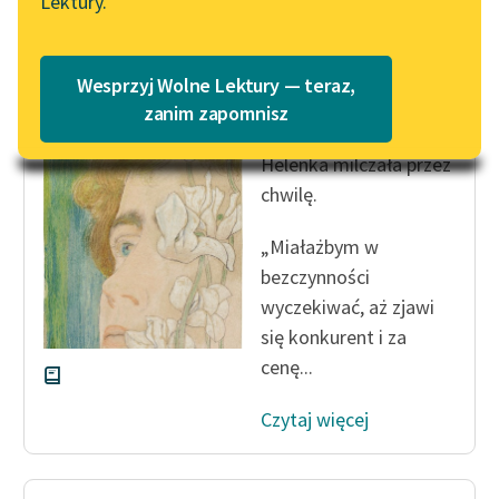
Lektury.
Katalog
Blog
Katalog w formacie PDF
Zofia Urbanowska
Wesprzyj Wolne Lektury — teraz,
Księżniczka
Lektury szkolne i klasyka
zanim zapomnisz
literatury do słuchania dla
Helenka milczała przez
uczennic i uczniów z
niepełnosprawnościami
chwilę.
E-kolekcja lektur
„Miałażbym w
szkolnych i literatury do
bezczynności
słuchania dla uczennic i
wyczekiwać, aż zjawi
uczniów z
się konkurent i za
niepełnosprawnościami
cenę...
Feministyczne inspiracje.
Popularyzacja
Czytaj więcej
skandynawskiej literatury
feministycznej