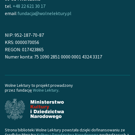
tel.
+48 22 621 30 17
email
fundacja@wolnelektury.pl
NIP: 952-187-70-87
KRS: 0000070056
REGON: 017423865
Numer konta: 75 1090 2851 0000 0001 4324 3317
Wolne Lektury to projekt prowadzony
przez fundację
Wolne Lektury
.
Strona biblioteki Wolne Lektury powstała dzięki dofinansowaniu ze
środków Ministra
Kultury i Dziedzictwa Narodowego
pochodzących z