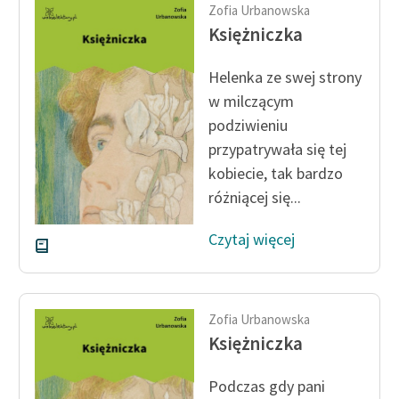
Ręce pełne poezji
Zofia Urbanowska
Księżniczka
Kolekcje edukacyjne
twórców przechodzących
Helenka ze swej strony
do domeny publicznej,
w milczącym
lektur szkolnych oraz
podziwieniu
Starego Testamentu
przypatrywała się tej
Odkurzamy bohaterów
kobiecie, tak bardzo
różniącej się...
Szkoła Poezji Wolnych
Lektur
Czytaj więcej
O nas
Kontakt
Zofia Urbanowska
O projekcie
Księżniczka
Zespół
Podczas gdy pani