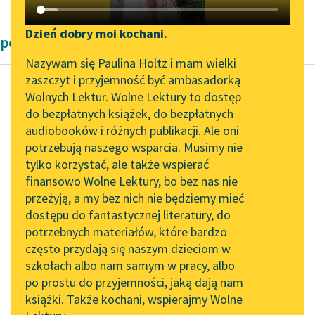
Katalog DAISY
Zgłoś brak utworu
Podkasty o książkach
Dzień dobry moi kochani.
powieści obyczajowe Zofii Urbanowskiej
Aktualności
Narzędzia
Nazywam się Paulina Holtz i mam wielki
zaszczyt i przyjemność być ambasadorką
„Prokurator Alicja Horn”
Mapa Wolnych Lektur
Wolnych Lektur. Wolne Lektury to dostęp
do słuchania
do bezpłatnych książek, do bezpłatnych
Zofia Urbanowska
Leśmianator
audiobooków i różnych publikacji. Ale oni
Księżniczka
Byliśmy częścią AI Impact
potrzebują naszego wsparcia. Musimy nie
Przewodnik dla piszących i
Lab
tylko korzystać, ale także wspierać
czytających
— Odebrał mi pan
finansowo Wolne Lektury, bo bez nas nie
Zapraszamy na spotkanie
ostatnią nadzieję! —
przeżyją, a my bez nich nie będziemy mieć
online z tłumaczkami
wyszeptała łkając.
dostępu do fantastycznej literatury, do
literatury skandynawskiej
API
potrzebnych materiałów, które bardzo
Boleść ta wzruszyła
Spotkanie z Katarzyną
OAI-PMH
często przydają się naszym dzieciom w
głęboko pana Radlicza.
Tunkiel w Oslo
szkołach albo nam samym w pracy, albo
Widget Wolnych Lektur
Chodził zamyślony...
po prostu do przyjemności, jaką dają nam
102. lata temu zmarł
książki. Także kochani, wspierajmy Wolne
Przypisy
Joseph Conrad
Czytaj więcej