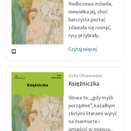
Radliczowa mówiła,
niewielka jej, choć
Zasady wykorzystania
Wolnych Lektur
barczysta postać
zdawała się rosnąć,
Logotypy
rysy przybrały...
Materiały promocyjne
Czytaj więcej
Polityka prywatności
Regulamin biblioteki
Zofia Urbanowska
Dane fundacji i
Księżniczka
sprawozdania finansowe
Regulamin darowizn
Słowa te: „gdy myśli
porządnie”, kazałbym
Informacja o treściach
złotymi literami wyryć
wrażliwych
na marmurze i
Deklaracja dostępności
umieścić w miejscu...