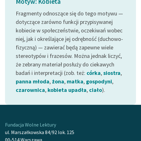
Motyw: Kobieta
Fragmenty odnoszące się do tego motywu —
dotyczące zarówno funkcji przypisywanej
kobiecie w społeczeństwie, oczekiwań wobec
niej, jak i określające jej odrębność (duchowo-
fizyczną) — zawierać będą zapewne wiele
stereotypów i frazesów. Można jednak liczyć,
że zebrany materiał posłuży do ciekawych
badań i interpretacji (zob. też:
córka
,
siostra
,
panna młoda
,
żona
,
matka
,
gospodyni
,
czarownica
,
kobieta upadła
,
ciało
).
Fundacja Wolne Lektury
ul. Marszałkowska 84/92 lok. 125
00-514 Warszawa