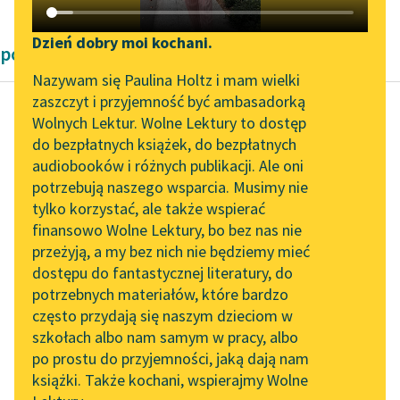
Katalog DAISY
Zgłoś brak utworu
Podkasty o książkach
Dzień dobry moi kochani.
powieści obyczajowe Zofii Urbanowskiej
Aktualności
Narzędzia
Nazywam się Paulina Holtz i mam wielki
zaszczyt i przyjemność być ambasadorką
„Prokurator Alicja Horn”
Mapa Wolnych Lektur
Wolnych Lektur. Wolne Lektury to dostęp
do słuchania
do bezpłatnych książek, do bezpłatnych
Zofia Urbanowska
Leśmianator
audiobooków i różnych publikacji. Ale oni
Księżniczka
Byliśmy częścią AI Impact
potrzebują naszego wsparcia. Musimy nie
Przewodnik dla piszących i
Lab
tylko korzystać, ale także wspierać
czytających
— Istotnie, jesteś pani
finansowo Wolne Lektury, bo bez nas nie
Zapraszamy na spotkanie
bardzo piękną —
przeżyją, a my bez nich nie będziemy mieć
online z tłumaczkami
odezwał się tuż przy
dostępu do fantastycznej literatury, do
literatury skandynawskiej
API
niej głos dobrze znany,
potrzebnych materiałów, które bardzo
którego dźwięki...
Spotkanie z Katarzyną
OAI-PMH
często przydają się naszym dzieciom w
Tunkiel w Oslo
szkołach albo nam samym w pracy, albo
Widget Wolnych Lektur
Czytaj więcej
po prostu do przyjemności, jaką dają nam
102. lata temu zmarł
książki. Także kochani, wspierajmy Wolne
Przypisy
Joseph Conrad