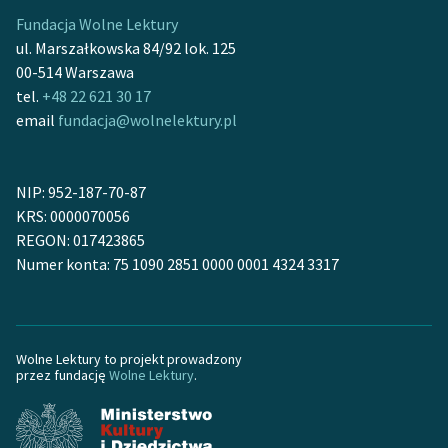
Ręce pełne poezji
Fundacja Wolne Lektury
ul. Marszałkowska 84/92 lok. 125
Kolekcje edukacyjne
00-514 Warszawa
twórców przechodzących
tel.
+48 22 621 30 17
do domeny publicznej,
email
fundacja@wolnelektury.pl
lektur szkolnych oraz
Starego Testamentu
Odkurzamy bohaterów
NIP: 952-187-70-87
KRS: 0000070056
Szkoła Poezji Wolnych
REGON: 017423865
Lektur
Numer konta: 75 1090 2851 0000 0001 4324 3317
O nas
Kontakt
Wolne Lektury to projekt prowadzony
O projekcie
przez fundację
Wolne Lektury
.
Zespół