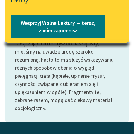
Lektury.
Katalog
Blog
Katalog w formacie PDF
Wesprzyj Wolne Lektury — teraz,
Lektury szkolne i klasyka
zanim zapomnisz
Motyw: Uroda
literatury do słuchania dla
Dołączając ten motyw do naszej listy,
uczennic i uczniów z
niepełnosprawnościami
mieliśmy na uwadze urodę szeroko
rozumianą; hasło to ma służyć wskazywaniu
E-kolekcja lektur
różnych sposobów dbania o wygląd i
szkolnych i literatury do
pielęgnacji ciała (kąpiele, upinanie fryzur,
słuchania dla uczennic i
czynności związane z ubieraniem się i
uczniów z
upiększaniem w ogóle). Fragmenty te,
niepełnosprawnościami
zebrane razem, mogą dać ciekawy materiał
Feministyczne inspiracje.
socjologiczny.
Popularyzacja
skandynawskiej literatury
feministycznej