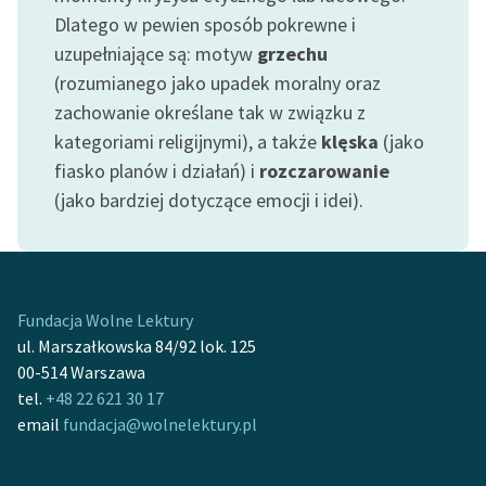
feministycznej
Dlatego w pewien sposób pokrewne i
uzupełniające są: motyw
grzechu
Ręce pełne poezji
(rozumianego jako upadek moralny oraz
Kolekcje edukacyjne
zachowanie określane tak w związku z
twórców przechodzących
kategoriami religijnymi), a także
klęska
(jako
do domeny publicznej,
fiasko planów i działań) i
rozczarowanie
lektur szkolnych oraz
(jako bardziej dotyczące emocji i idei).
Starego Testamentu
Odkurzamy bohaterów
Szkoła Poezji Wolnych
Fundacja Wolne Lektury
Lektur
ul. Marszałkowska 84/92 lok. 125
O nas
00-514 Warszawa
tel.
+48 22 621 30 17
Kontakt
email
fundacja@wolnelektury.pl
O projekcie