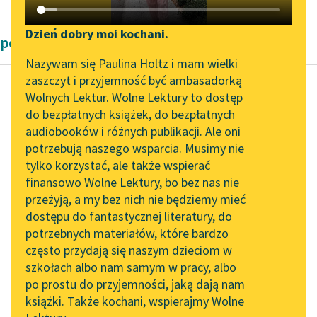
Katalog DAISY
Zgłoś brak utworu
Podkasty o książkach
Dzień dobry moi kochani.
powieści obyczajowe Zofii Urbanowskiej
Aktualności
Narzędzia
Nazywam się Paulina Holtz i mam wielki
zaszczyt i przyjemność być ambasadorką
Zapraszamy na spotkanie
Mapa Wolnych Lektur
Wolnych Lektur. Wolne Lektury to dostęp
online z tłumaczkami
do bezpłatnych książek, do bezpłatnych
Zofia Urbanowska
Leśmianator
literatury skandynawskiej
audiobooków i różnych publikacji. Ale oni
Księżniczka
potrzebują naszego wsparcia. Musimy nie
Przewodnik dla piszących i
Spotkanie z Katarzyną
tylko korzystać, ale także wspierać
czytających
Moje
Tunkiel w Oslo
finansowo Wolne Lektury, bo bez nas nie
najdroższe
przeżyją, a my bez nich nie będziemy mieć
Wolne Lektury na 32.
dziecko!
dostępu do fantastycznej literatury, do
Pol’and’Rock Festivalu
API
Okropne
potrzebnych materiałów, które bardzo
„Kochanek Lady
spotkało
OAI-PMH
często przydają się naszym dzieciom w
Chatterley” do słuchania
nas
szkołach albo nam samym w pracy, albo
Widget Wolnych Lektur
na Wolnych Lekturach
po prostu do przyjemności, jaką dają nam
nieszczęście;
książki. Także kochani, wspierajmy Wolne
Przypisy
Ofman chce
Nowy audiobook –