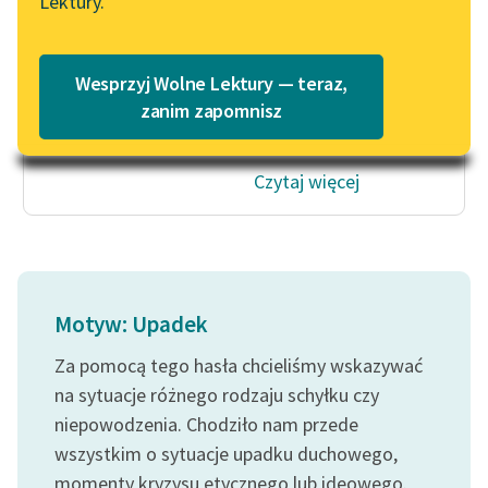
Lektury.
nas
„Marzenie o Oriencie”
Katalog
zlicytować.
Sophie Elkan
Katalog w formacie PDF
Wystaw
Blog
Wesprzyj Wolne Lektury — teraz,
sobie, że
zanim zapomnisz
Tecki...
Lektury szkolne i klasyka
Czytaj więcej
literatury do słuchania dla
uczennic i uczniów z
niepełnosprawnościami
E-kolekcja lektur
szkolnych i literatury do
Motyw: Upadek
słuchania dla uczennic i
uczniów z
Za pomocą tego hasła chcieliśmy wskazywać
niepełnosprawnościami
na sytuacje różnego rodzaju schyłku czy
niepowodzenia. Chodziło nam przede
Feministyczne inspiracje.
wszystkim o sytuacje upadku duchowego,
Popularyzacja
momenty kryzysu etycznego lub ideowego.
skandynawskiej literatury