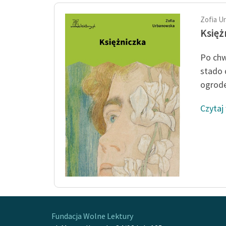
Zofia U
Księż
Po chwi
stado 
ogrode
Czytaj
Fundacja Wolne Lektury