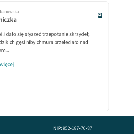
rbanowska
niczka
li dało się słyszeć trzepotanie skrzydeł;
dzikich gęsi niby chmura przeleciało nad
m...
 więcej
NIP: 952-187-70-87