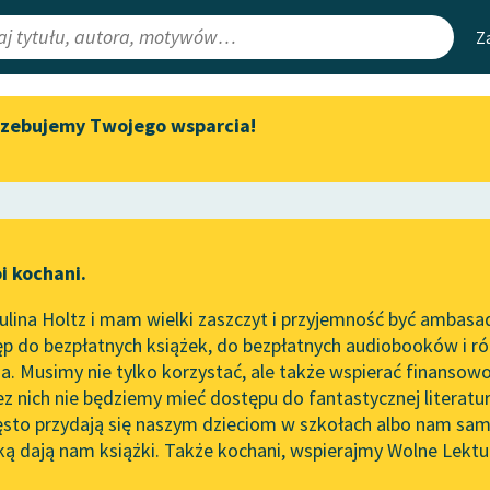
Z
rzebujemy Twojego wsparcia!
Aktualności
Narzędzia
e Lektury
„Prokurator Alicja Horn” do
Mapa Wolnych 
słuchania
irmami
Leśmianator
Byliśmy częścią AI Impact Lab
ewsletter
Przewodnik dla
i kochani.
Zapraszamy na spotkanie
czytających
organiczna
online z tłumaczkami
lina Holtz i mam wielki zaszczyt i przyjemność być ambasa
literatury skandynawskiej
zna
p do bezpłatnych książek, do bezpłatnych audiobooków i różn
API
Spotkanie z Katarzyną Tunkiel
. Musimy nie tylko korzystać, ale także wspierać finansowo
ce redakcyjne
w Oslo
OAI-PMH
ez nich nie będziemy mieć dostępu do fantastycznej literatu
ęsto przydają się naszym dzieciom w szkołach albo nam sam
102. lata temu zmarł Joseph
Widget Wolnyc
Conrad
ką dają nam książki. Także kochani, wspierajmy Wolne Lektu
oru
✖
powieść obyczajowa
✖
Przypisy
Blog