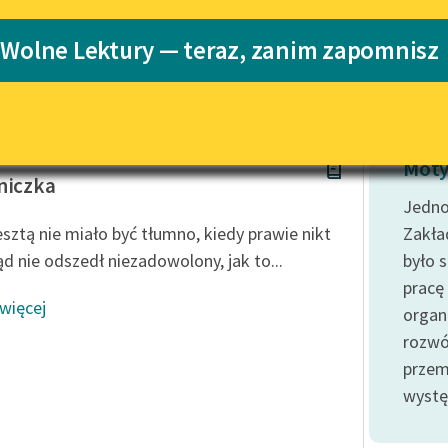
Katalog
 Wolne Lektury — teraz, zanim zapomnisz
j
Katalog w for
Lektury szkolne i klasyka
literatury do słuchania dla
uczennic i uczniów z
niepełnosprawnościami
rbanowska
E-kolekcja lektur szkolnych i
Moty
literatury do słuchania dla
niczka
uczennic i uczniów z
Jedno
niepełnosprawnościami
esztą nie miało być tłumno, kiedy prawie nikt
Zakła
Feministyczne inspiracje.
d nie odszedł niezadowolony, jak to...
było 
Popularyzacja skandynawskiej
pracę
literatury feministycznej
 więcej
organ
Ręce pełne poezji
rozwó
przemy
Kolekcje edukacyjne twórców
przechodzących do domeny
wystę
publicznej, lektur szkolnych
oraz Starego Testamentu