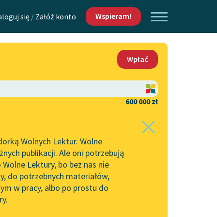
Wspieram!
aloguj się
/
Załóż konto
O nas
Wpłać
Lektur
Kontakt
O projekcie
600 000 zł
 piszących i
Zespół
dorką Wolnych Lektur. Wolne
Zasady wykorzystania
ych publikacji. Ale oni potrzebują
Wolnych Lektur
 Wolne Lektury, bo bez nas nie
Logotypy
ry, do potrzebnych materiałów,
ym w pracy, albo po prostu do
h Lektur
Materiały promocyjne
ry.
Polityka prywatności