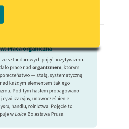
Regulamin biblioteki
macie PDF
Dane fundacji i sprawozdania
finansowe
Regulamin darowizn
Informacja o treściach
w: Praca organiczna
wrażliwych
 ze sztandarowych pojęć pozytywizmu.
Deklaracja dostępności
dało pracę nad
organizmem
, którym
społeczeństwo — stałą, systematyczną
 nad każdym elementem takiego
izmu. Pod tym hasłem propagowano
j cywilizacyjny, unowocześnienie
słu, handlu, rolnictwa. Pojęcie to
puje w
Lalce
Bolesława Prusa.