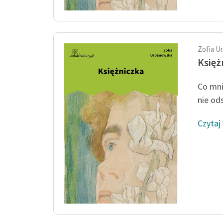
Zofia U
Księż
Co mni
nie od
Czytaj