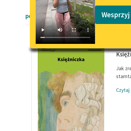
Podkasty o książkach
Wesprzyj
powieści obyczajowe Zofii Urbanowskie
Zofia U
Księż
Jak zr
stamtą
Czytaj