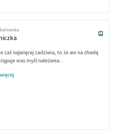
Odkurzamy bohaterów
Szkoła Poezji Wolnych Lektur
rbanowska
niczka
e zaś najwięcej zadziwia, to że ani na chwilę
stępuje was myśl należenia...
 więcej