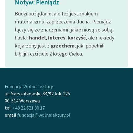
Motyw: Pieniądz
feministycznej
Budzi pożądanie, ale też jest znakiem
Ręce pełne poezji
materializmu, zaprzeczenia ducha. Pieniądz
łączy się ze znaczeniami, jakie niosą ze sobą
Kolekcje edukacyjne
twórców przechodzących
hasła:
handel
,
interes
,
korzyść
, ale niekiedy
do domeny publicznej,
kojarzony jest z
grzechem
, jaki popełnili
lektur szkolnych oraz
biblijni czciciele Złotego Cielca.
Starego Testamentu
Odkurzamy bohaterów
Szkoła Poezji Wolnych
Fundacja Wolne Lektury
Lektur
ul. Marszałkowska 84/92 lok. 125
O nas
00-514 Warszawa
tel.
+48 22 621 30 17
Kontakt
email
fundacja@wolnelektury.pl
O projekcie