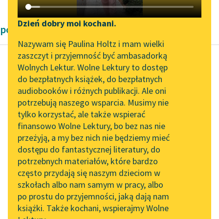
Katalog DAISY
Zgłoś brak utworu
Podkasty o książkach
Dzień dobry moi kochani.
powieści obyczajowe Zofii Urbanowskiej
Aktualności
Narzędzia
Nazywam się Paulina Holtz i mam wielki
zaszczyt i przyjemność być ambasadorką
Spotkanie z Katarzyną
Mapa Wolnych Lektur
Wolnych Lektur. Wolne Lektury to dostęp
Tunkiel w Oslo
do bezpłatnych książek, do bezpłatnych
Zofia Urbanowska
Leśmianator
audiobooków i różnych publikacji. Ale oni
Księżniczka
Wolne Lektury na 32.
potrzebują naszego wsparcia. Musimy nie
Przewodnik dla piszących i
Pol’and’Rock Festivalu
tylko korzystać, ale także wspierać
czytających
Czy pan z patriotyzmu,
finansowo Wolne Lektury, bo bez nas nie
„Kochanek Lady
nie dla własnej
przeżyją, a my bez nich nie będziemy mieć
Chatterley” do słuchania
korzyści, produkujesz i
dostępu do fantastycznej literatury, do
na Wolnych Lekturach
API
sprzedajesz nasiona?
potrzebnych materiałów, które bardzo
Czy pańska
Nowy audiobook –
OAI-PMH
często przydają się naszym dzieciom w
najstarsza...
„Marzenie o Oriencie”
szkołach albo nam samym w pracy, albo
Widget Wolnych Lektur
Sophie Elkan
po prostu do przyjemności, jaką dają nam
Czytaj więcej
książki. Także kochani, wspierajmy Wolne
Przypisy
Kolekcja Nadwyraz.com x