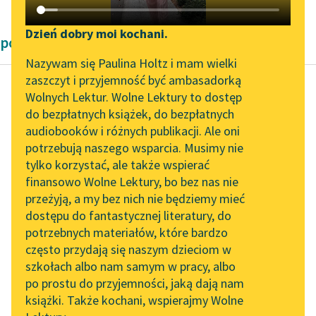
Katalog DAISY
Zgłoś brak utworu
Podkasty o książkach
Dzień dobry moi kochani.
powieści obyczajowe Zofii Urbanowskiej
Aktualności
Narzędzia
Nazywam się Paulina Holtz i mam wielki
zaszczyt i przyjemność być ambasadorką
„Prokurator Alicja Horn”
Mapa Wolnych Lektur
Wolnych Lektur. Wolne Lektury to dostęp
do słuchania
do bezpłatnych książek, do bezpłatnych
Zofia Urbanowska
Leśmianator
audiobooków i różnych publikacji. Ale oni
Księżniczka
Byliśmy częścią AI Impact
potrzebują naszego wsparcia. Musimy nie
Przewodnik dla piszących i
Lab
tylko korzystać, ale także wspierać
czytających
W miarę, jak czytała,
finansowo Wolne Lektury, bo bez nas nie
Zapraszamy na spotkanie
coraz mocniejszy
przeżyją, a my bez nich nie będziemy mieć
online z tłumaczkami
rumieniec występował
dostępu do fantastycznej literatury, do
literatury skandynawskiej
API
na jej lica, aż przybrał
potrzebnych materiałów, które bardzo
prawie barwę...
Spotkanie z Katarzyną
OAI-PMH
często przydają się naszym dzieciom w
Tunkiel w Oslo
szkołach albo nam samym w pracy, albo
Widget Wolnych Lektur
Czytaj więcej
po prostu do przyjemności, jaką dają nam
102. lata temu zmarł
książki. Także kochani, wspierajmy Wolne
Przypisy
Joseph Conrad