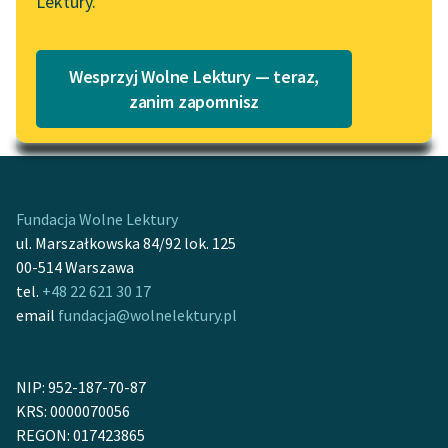
Lektury.
Katalog
Blog
Katalog w formacie PDF
Wesprzyj Wolne Lektury — teraz,
Lektury szkolne i klasyka
zanim zapomnisz
Motyw: Myśl
literatury do słuchania dla
uczennic i uczniów z
niepełnosprawnościami
E-kolekcja lektur
Fundacja Wolne Lektury
szkolnych i literatury do
ul. Marszałkowska 84/92 lok. 125
słuchania dla uczennic i
00-514 Warszawa
uczniów z
tel.
+48 22 621 30 17
niepełnosprawnościami
email
fundacja@wolnelektury.pl
Feministyczne inspiracje.
Popularyzacja
NIP: 952-187-70-87
skandynawskiej literatury
KRS: 0000070056
feministycznej
REGON: 017423865