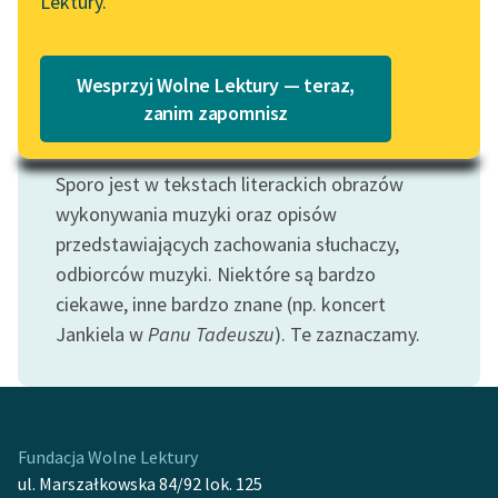
Lektury.
Katalog
Blog
Katalog w formacie PDF
Wesprzyj Wolne Lektury — teraz,
Lektury szkolne i klasyka
zanim zapomnisz
literatury do słuchania dla
Motyw: Muzyka
uczennic i uczniów z
Sporo jest w tekstach literackich obrazów
niepełnosprawnościami
wykonywania muzyki oraz opisów
E-kolekcja lektur
przedstawiających zachowania słuchaczy,
szkolnych i literatury do
odbiorców muzyki. Niektóre są bardzo
słuchania dla uczennic i
ciekawe, inne bardzo znane (np. koncert
uczniów z
Jankiela w
Panu Tadeuszu
). Te zaznaczamy.
niepełnosprawnościami
Feministyczne inspiracje.
Popularyzacja
skandynawskiej literatury
Fundacja Wolne Lektury
feministycznej
ul. Marszałkowska 84/92 lok. 125