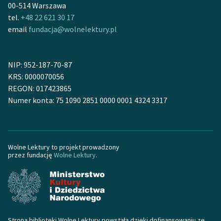
Ręce pełne poezji
00-514 Warszawa
tel.
+48 22 621 30 17
Kolekcje edukacyjne
email
fundacja@wolnelektury.pl
twórców przechodzących
do domeny publicznej,
lektur szkolnych oraz
NIP: 952-187-70-87
Starego Testamentu
KRS: 0000070056
REGON: 017423865
Odkurzamy bohaterów
Numer konta: 75 1090 2851 0000 0001 4324 3317
Szkoła Poezji Wolnych
Lektur
O nas
Wolne Lektury to projekt prowadzony
przez fundację
Wolne Lektury
.
Kontakt
O projekcie
Zespół
Strona biblioteki Wolne Lektury powstała dzięki dofinansowaniu ze