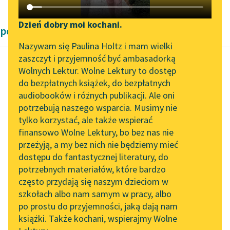
Katalog DAISY
Zgłoś brak utworu
Podkasty o książkach
Dzień dobry moi kochani.
powieści obyczajowe Zofii Urbanowskiej
Aktualności
Narzędzia
Nazywam się Paulina Holtz i mam wielki
zaszczyt i przyjemność być ambasadorką
„Prokurator Alicja Horn”
Mapa Wolnych Lektur
Wolnych Lektur. Wolne Lektury to dostęp
do słuchania
do bezpłatnych książek, do bezpłatnych
Zofia Urbanowska
Leśmianator
audiobooków i różnych publikacji. Ale oni
Księżniczka
Byliśmy częścią AI Impact
potrzebują naszego wsparcia. Musimy nie
Przewodnik dla piszących i
Lab
tylko korzystać, ale także wspierać
czytających
— Chłopskiego! —
finansowo Wolne Lektury, bo bez nas nie
Zapraszamy na spotkanie
krzyknął na muzykę
przeżyją, a my bez nich nie będziemy mieć
online z tłumaczkami
pan Bartłomiej i wnet
dostępu do fantastycznej literatury, do
literatury skandynawskiej
API
skrzypki, jakby
potrzebnych materiałów, które bardzo
posłyszały zaklęcie,
Spotkanie z Katarzyną
OAI-PMH
często przydają się naszym dzieciom w
zrobiły się
Tunkiel w Oslo
szkołach albo nam samym w pracy, albo
Widget Wolnych Lektur
smętniejsze...
po prostu do przyjemności, jaką dają nam
102. lata temu zmarł
książki. Także kochani, wspierajmy Wolne
Przypisy
Joseph Conrad
Czytaj więcej