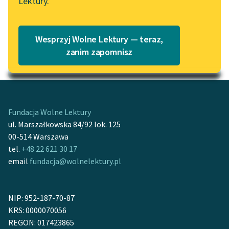
Lektury.
Katalog
Blog
Katalog w formacie PDF
Wesprzyj Wolne Lektury — teraz,
Lektury szkolne i klasyka
zanim zapomnisz
Motyw: Język
literatury do słuchania dla
uczennic i uczniów z
niepełnosprawnościami
E-kolekcja lektur
Fundacja Wolne Lektury
szkolnych i literatury do
ul. Marszałkowska 84/92 lok. 125
słuchania dla uczennic i
00-514 Warszawa
uczniów z
tel.
+48 22 621 30 17
niepełnosprawnościami
email
fundacja@wolnelektury.pl
Feministyczne inspiracje.
Popularyzacja
NIP: 952-187-70-87
skandynawskiej literatury
KRS: 0000070056
feministycznej
REGON: 017423865