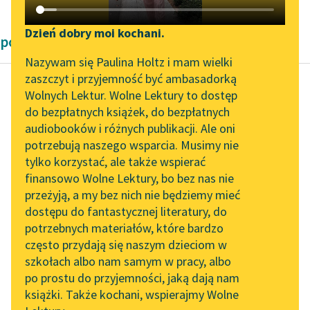
Katalog DAISY
Zgłoś brak utworu
Podkasty o książkach
Dzień dobry moi kochani.
powieści obyczajowe Zofii Urbanowskiej
Aktualności
Narzędzia
Nazywam się Paulina Holtz i mam wielki
zaszczyt i przyjemność być ambasadorką
„Prokurator Alicja Horn”
Mapa Wolnych Lektur
Wolnych Lektur. Wolne Lektury to dostęp
do słuchania
do bezpłatnych książek, do bezpłatnych
Zofia Urbanowska
Leśmianator
audiobooków i różnych publikacji. Ale oni
Księżniczka
Byliśmy częścią AI Impact
potrzebują naszego wsparcia. Musimy nie
Przewodnik dla piszących i
Lab
tylko korzystać, ale także wspierać
czytających
— Więc pani nic o tym
finansowo Wolne Lektury, bo bez nas nie
Zapraszamy na spotkanie
nie wiesz, że wykłady
przeżyją, a my bez nich nie będziemy mieć
online z tłumaczkami
na pensjach muszą się
dostępu do fantastycznej literatury, do
literatury skandynawskiej
API
odbywać po...
potrzebnych materiałów, które bardzo
Spotkanie z Katarzyną
OAI-PMH
często przydają się naszym dzieciom w
Czytaj więcej
Tunkiel w Oslo
szkołach albo nam samym w pracy, albo
Widget Wolnych Lektur
po prostu do przyjemności, jaką dają nam
102. lata temu zmarł
książki. Także kochani, wspierajmy Wolne
Przypisy
Joseph Conrad