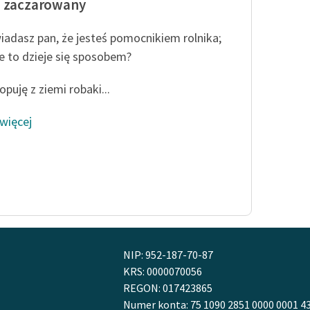
o zaczarowany
adasz pan, że jesteś pomocnikiem rolnika;
e to dzieje się sposobem?
puję z ziemi robaki...
 więcej
NIP: 952-187-70-87
KRS: 0000070056
REGON: 017423865
Numer konta: 75 1090 2851 0000 0001 4