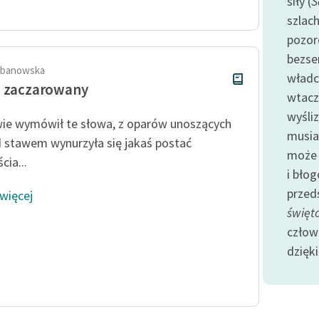
siły (
S
oraz Starego Testamentu
szlac
Odkurzamy bohaterów
pozor
Szkoła Poezji Wolnych Lektur
bezse
rbanowska
władc
o zaczarowany
wtacz
wyśliz
ie wymówił te słowa, z oparów unoszących
musia
d stawem wynurzyła się jakaś postać
może 
cia...
i bło
przed
 więcej
święto
człow
dzięki