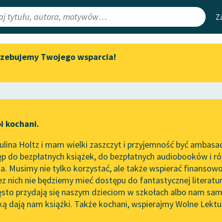
Z
rzebujemy Twojego wsparcia!
Aktualności
Narzędzia
e Lektury
Byliśmy częścią AI Impact Lab
Mapa Wolnych 
irmami
Zapraszamy na spotkanie
Leśmianator
online z tłumaczkami
ewsletter
Przewodnik dla
literatury skandynawskiej
i kochani.
czytających
Spotkanie z Katarzyną Tunkiel
lina Holtz i mam wielki zaszczyt i przyjemność być ambasa
w Oslo
p do bezpłatnych książek, do bezpłatnych audiobooków i różn
API
Wolne Lektury na 32.
. Musimy nie tylko korzystać, ale także wspierać finansowo
ce redakcyjne
Pol’and’Rock Festivalu
OAI-PMH
ez nich nie będziemy mieć dostępu do fantastycznej literatu
ęsto przydają się naszym dzieciom w szkołach albo nam sam
„Kochanek Lady Chatterley”
Widget Wolnyc
do słuchania na Wolnych
ką dają nam książki. Także kochani, wspierajmy Wolne Lektu
oru
ieść dla dzieci i młodzieży
✖
Lekturach
Przypisy