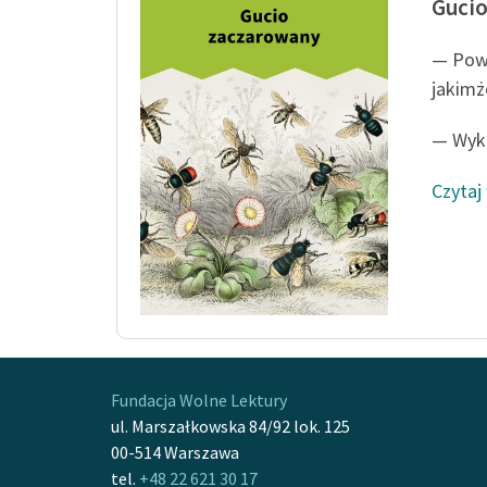
Guci
— Powi
jakimż
— Wyko
Czytaj
Fundacja Wolne Lektury
ul. Marszałkowska 84/92 lok. 125
00-514 Warszawa
tel.
+48 22 621 30 17