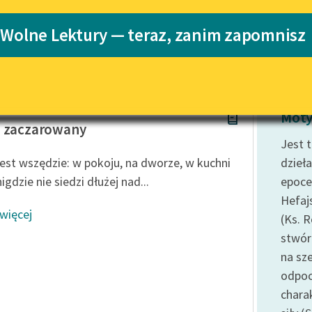
Blog
Katalog
 Wolne Lektury — teraz, zanim zapomnisz
rbanowskiej
Katalog w for
Lektury szkolne i klasyka
literatury do słuchania dla
uczennic i uczniów z
niepełnosprawnościami
rbanowska
Moty
E-kolekcja lektur szkolnych i
o zaczarowany
literatury do słuchania dla
Jest 
uczennic i uczniów z
jest wszędzie: w pokoju, na dworze, w kuchni
dzieła
niepełnosprawnościami
igdzie nie siedzi dłużej nad...
epoce
Feministyczne inspiracje.
Hefajs
Popularyzacja skandynawskiej
 więcej
(Ks. 
literatury feministycznej
stwór
Ręce pełne poezji
na sze
Kolekcje edukacyjne twórców
odpoc
przechodzących do domeny
chara
publicznej, lektur szkolnych