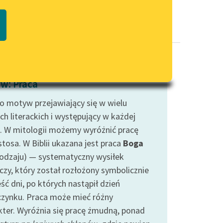
Regulamin biblioteki
macie PDF
Dane fundacji i sprawozdania
finansowe
Regulamin darowizn
Informacja o treściach
w: Praca
wrażliwych
to motyw przejawiający się w wielu
Deklaracja dostępności
ch literackich i występujący w każdej
. W mitologii możemy wyróżnić pracę
tosa. W Biblii ukazana jest praca
Boga
Rodzaju) — systematyczny wysiłek
czy, który został rozłożony symbolicznie
ść dni, po których nastąpił dzień
zynku. Praca może mieć różny
kter. Wyróżnia się pracę żmudną, ponad