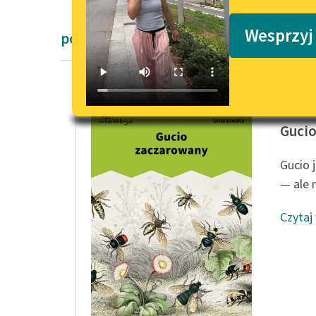
Podkasty o książkach
Wesprzyj
powieści dla dzieci i młodzieży Zofii U
Zofia U
Guci
Gucio 
— ale n
Czytaj