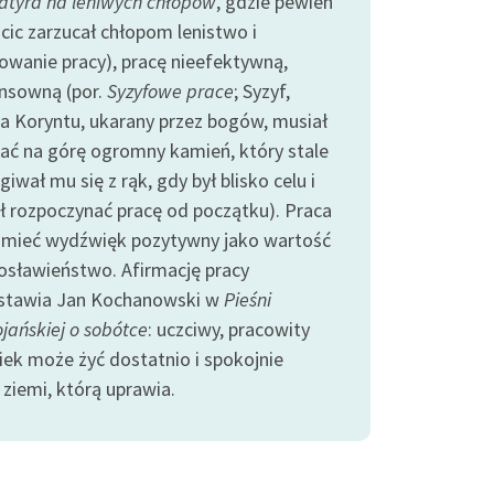
atyra na leniwych chłopów
, gdzie pewien
hcic zarzucał chłopom lenistwo i
owanie pracy), pracę nieefektywną,
nsowną (por.
Syzyfowe prace
; Syzyf,
a Koryntu, ukarany przez bogów, musiał
ać na górę ogromny kamień, który stale
giwał mu się z rąk, gdy był blisko celu i
ł rozpoczynać pracę od początku). Praca
mieć wydźwięk pozytywny jako wartość
gosławieństwo. Afirmację pracy
stawia Jan Kochanowski w
Pieśni
jańskiej o sobótce
: uczciwy, pracowity
iek może żyć dostatnio i spokojnie
 ziemi, którą uprawia.