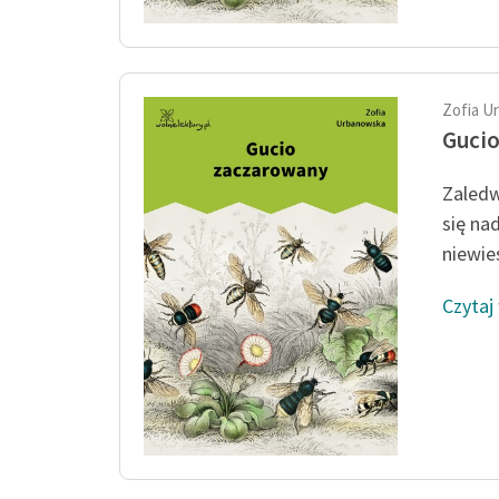
Zofia U
Guci
Zaledw
się na
niewieś
Czytaj