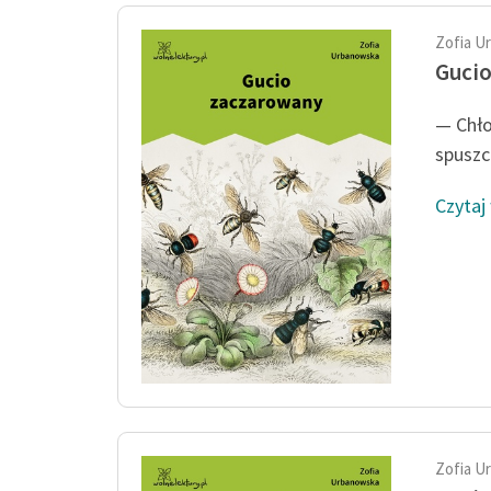
Zofia U
Guci
— Chło
spuszc
Czytaj
Zofia U