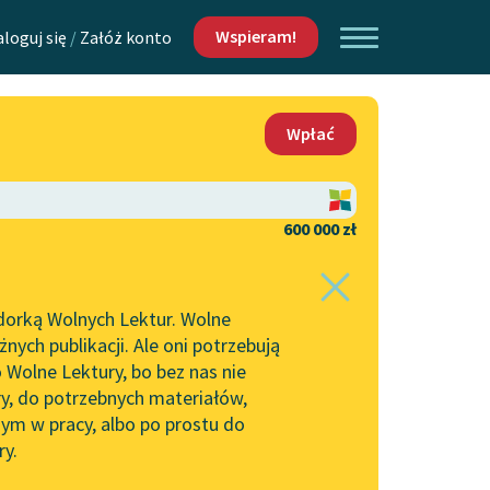
Wspieram!
aloguj się
/
Załóż konto
O nas
Wpłać
Lektur
Kontakt
O projekcie
600 000 zł
 piszących i
Zespół
dorką Wolnych Lektur. Wolne
Zasady wykorzystania
ych publikacji. Ale oni potrzebują
Wolnych Lektur
 Wolne Lektury, bo bez nas nie
Logotypy
ry, do potrzebnych materiałów,
ym w pracy, albo po prostu do
h Lektur
Materiały promocyjne
ry.
Polityka prywatności