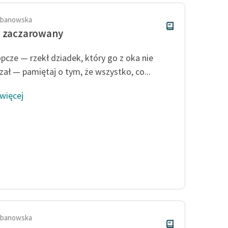
rbanowska
o zaczarowany
pcze — rzekł dziadek, który go z oka nie
zał — pamiętaj o tym, że wszystko, co...
 więcej
rbanowska