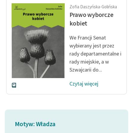
feministycznej
Zofia Daszyńska-Golińska
Prawo wyborcze
Ręce pełne poezji
kobiet
Kolekcje edukacyjne
twórców przechodzących
We Francji Senat
do domeny publicznej,
wybierany jest przez
lektur szkolnych oraz
rady departamentalne i
Starego Testamentu
rady miejskie, a w
Szwajcarii do...
Odkurzamy bohaterów
Szkoła Poezji Wolnych
Czytaj więcej
Lektur
O nas
Kontakt
Motyw: Władza
O projekcie