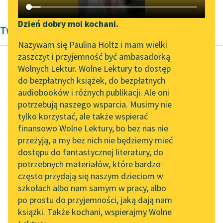
Katalog DAISY
Zgłoś brak utworu
Podkasty o książkach
Dzień dobry moi kochani.
Twórczość Zofia Daszyńska-Golińska
Aktualności
Narzędzia
Nazywam się Paulina Holtz i mam wielki
zaszczyt i przyjemność być ambasadorką
Zapraszamy na spotkanie
Mapa Wolnych Lektur
Wolnych Lektur. Wolne Lektury to dostęp
online z tłumaczkami
do bezpłatnych książek, do bezpłatnych
Zofia Daszyńska-Golińska
Leśmianator
literatury skandynawskiej
audiobooków i różnych publikacji. Ale oni
Prawo wyborcze
potrzebują naszego wsparcia. Musimy nie
Przewodnik dla piszących i
kobiet
Spotkanie z Katarzyną
tylko korzystać, ale także wspierać
czytających
Tunkiel w Oslo
finansowo Wolne Lektury, bo bez nas nie
Przyszła Republika, oto
przeżyją, a my bez nich nie będziemy mieć
Wolne Lektury na 32.
forma w jakiej ogół
dostępu do fantastycznej literatury, do
Pol’and’Rock Festivalu
API
nasz chciałby widzieć
potrzebnych materiałów, które bardzo
praworządne państwo
„Kochanek Lady
OAI-PMH
często przydają się naszym dzieciom w
Chatterley” do słuchania
polskie.
szkołach albo nam samym w pracy, albo
Widget Wolnych Lektur
na Wolnych Lekturach
po prostu do przyjemności, jaką dają nam
Prawo rządzić...
książki. Także kochani, wspierajmy Wolne
Przypisy
Nowy audiobook –