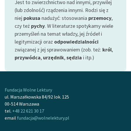
Jest to zwierzchnictwo nad innymi, przywilej
Zespół
(lub zdolność) rządzenia innymi. Rodzi się z
niej
pokusa
nadużyć: stosowania
przemocy
,
czy też
pychy
. W literaturze spotykamy wiele
Zasady wykorzystania
Wolnych Lektur
przemyśleń na temat władzy, jej źródeł i
legitymizacji oraz
odpowiedzialności
Logotypy
związanej z jej sprawowaniem (zob. też:
król
,
Materiały promocyjne
przywódca
,
urzędnik
,
sędzia
i itp.)
Polityka prywatności
Regulamin biblioteki
Fundacja Wolne Lektury
Dane fundacji i
ul. Marszałkowska 84/92 lok. 125
sprawozdania finansowe
00-514 Warszawa
Regulamin darowizn
tel.
+48 22 621 30 17
email
fundacja@wolnelektury.pl
Informacja o treściach
wrażliwych