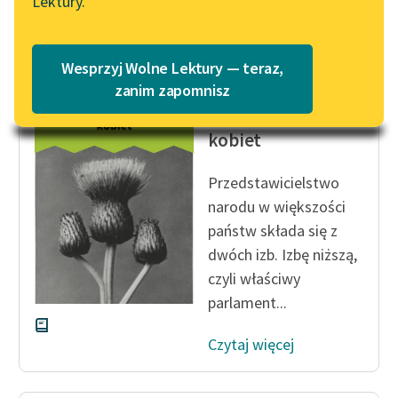
Lektury.
„Marzenie o Oriencie”
Czytaj więcej
Katalog
Sophie Elkan
Katalog w formacie PDF
Blog
Wesprzyj Wolne Lektury — teraz,
zanim zapomnisz
Zofia Daszyńska-Golińska
Prawo wyborcze
Lektury szkolne i klasyka
kobiet
literatury do słuchania dla
uczennic i uczniów z
Przedstawicielstwo
niepełnosprawnościami
narodu w większości
państw składa się z
E-kolekcja lektur
szkolnych i literatury do
dwóch izb. Izbę niższą,
słuchania dla uczennic i
czyli właściwy
uczniów z
parlament...
niepełnosprawnościami
Czytaj więcej
Feministyczne inspiracje.
Popularyzacja
skandynawskiej literatury