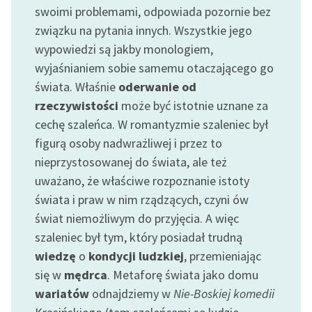
swoimi problemami, odpowiada pozornie bez
feministycznej
związku na pytania innych. Wszystkie jego
Ręce pełne poezji
wypowiedzi są jakby monologiem,
wyjaśnianiem sobie samemu otaczającego go
Kolekcje edukacyjne
twórców przechodzących
świata. Właśnie
oderwanie od
do domeny publicznej,
rzeczywistości
może być istotnie uznane za
lektur szkolnych oraz
cechę szaleńca. W romantyzmie szaleniec był
Starego Testamentu
figurą osoby nadwrażliwej i przez to
nieprzystosowanej do świata, ale też
Odkurzamy bohaterów
uważano, że właściwe rozpoznanie istoty
Szkoła Poezji Wolnych
świata i praw w nim rządzących, czyni ów
Lektur
świat niemożliwym do przyjęcia. A więc
O nas
szaleniec był tym, który posiadał trudną
wiedzę
o
kondycji ludzkiej
, przemieniając
Kontakt
się w
mędrca
. Metaforę świata jako domu
wariatów
odnajdziemy w
Nie-Boskiej komedii
O projekcie