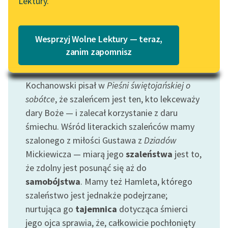
Lektury.
Wolne Lektury – idealna na
Katalog
lato
Katalog w formacie PDF
Blog
Wesprzyj Wolne Lektury — teraz,
zanim zapomnisz
Motyw: Szaleniec
Lektury szkolne i klasyka
Kochanowski pisał w
Pieśni świętojańskiej o
literatury do słuchania dla
sobótce
, że szaleńcem jest ten, kto lekceważy
uczennic i uczniów z
niepełnosprawnościami
dary Boże — i zalecał korzystanie z daru
śmiechu. Wśród literackich szaleńców mamy
E-kolekcja lektur
szalonego z miłości Gustawa z
Dziadów
szkolnych i literatury do
Mickiewicza — miarą jego
szaleństwa
jest to,
słuchania dla uczennic i
że zdolny jest posunąć się aż do
uczniów z
niepełnosprawnościami
samobójstwa
. Mamy też Hamleta, którego
szaleństwo jest jednakże podejrzane;
Feministyczne inspiracje.
nurtująca go
tajemnica
dotycząca śmierci
Popularyzacja
jego ojca sprawia, że, całkowicie pochłonięty
skandynawskiej literatury