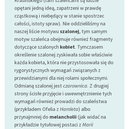
Krasińskiego (tam szaleńcami są ludzie
Zespół
opętani jedną ideą, zapatrzeni w prawdę
cząstkową i niebędący w stanie spostrzec
całości, istoty spraw). Nie oddzieliliśmy na
Zasady wykorzystania
naszej liście motywu
szalonej
, tym samym
Wolnych Lektur
motyw szaleńca obejmuje również fragmenty
Logotypy
dotyczące szalonych
kobiet
. Tymczasem
określenie szalonej zyskiwała sobie właściwie
Materiały promocyjne
każda kobieta, która nie przystosowała się do
Polityka prywatności
rygorystycznych wymagań związanych z
przewidzianymi dla niej rolami społecznymi.
Regulamin biblioteki
Odmianą szalonej jest
czarownica
. Z drugiej
Dane fundacji i
strony ścisłe przyjęcie i uwewnętrznienie tych
sprawozdania finansowe
wymagań również prowadzi do szaleństwa
Regulamin darowizn
(przykładem Ofelia z
Hamleta
) albo
przynajmniej do
melancholii
(jak widać na
Informacja o treściach
przykładzie tytułowej postaci z
Marii
wrażliwych