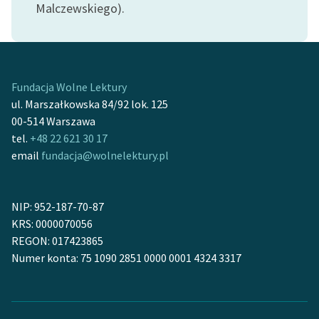
Malczewskiego).
Deklaracja dostępności
Fundacja Wolne Lektury
ul. Marszałkowska 84/92 lok. 125
00-514 Warszawa
tel.
+48 22 621 30 17
email
fundacja@wolnelektury.pl
NIP: 952-187-70-87
KRS: 0000070056
REGON: 017423865
Numer konta: 75 1090 2851 0000 0001 4324 3317