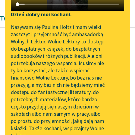
Katalog DAISY
Zgłoś brak utworu
Podkasty o książkach
Dzień dobry moi kochani.
Twórczość Zofia Daszyńska-Golińska
Aktualności
Narzędzia
Nazywam się Paulina Holtz i mam wielki
zaszczyt i przyjemność być ambasadorką
Spotkanie z Katarzyną
Mapa Wolnych Lektur
Wolnych Lektur. Wolne Lektury to dostęp
Tunkiel w Oslo
do bezpłatnych książek, do bezpłatnych
Zofia Daszyńska-Golińska
Leśmianator
audiobooków i różnych publikacji. Ale oni
Prawo wyborcze
Wolne Lektury na 32.
potrzebują naszego wsparcia. Musimy nie
Przewodnik dla piszących i
kobiet
Pol’and’Rock Festivalu
tylko korzystać, ale także wspierać
czytających
finansowo Wolne Lektury, bo bez nas nie
„Kochanek Lady
Od wyborów
przeżyją, a my bez nich nie będziemy mieć
Chatterley” do słuchania
wykluczeni są wszędzie
dostępu do fantastycznej literatury, do
na Wolnych Lekturach
API
przestępcy, umysłowo
potrzebnych materiałów, które bardzo
chorzy, osoby
Nowy audiobook –
OAI-PMH
często przydają się naszym dzieciom w
„Marzenie o Oriencie”
pobierające wsparcie
szkołach albo nam samym w pracy, albo
Widget Wolnych Lektur
Sophie Elkan
lub żyjące z jałmużny...
po prostu do przyjemności, jaką dają nam
książki. Także kochani, wspierajmy Wolne
Przypisy
Kolekcja Nadwyraz.com x
Czytaj więcej