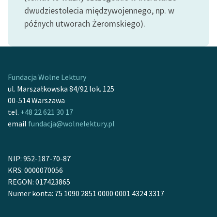
feministycznej
dwudziestolecia międzywojennego, np. w
późnych utworach Żeromskiego).
Ręce pełne poezji
Kolekcje edukacyjne
twórców przechodzących
do domeny publicznej,
Fundacja Wolne Lektury
lektur szkolnych oraz
ul. Marszałkowska 84/92 lok. 125
Starego Testamentu
00-514 Warszawa
tel.
+48 22 621 30 17
Odkurzamy bohaterów
email
fundacja@wolnelektury.pl
Szkoła Poezji Wolnych
Lektur
NIP: 952-187-70-87
O nas
KRS: 0000070056
REGON: 017423865
Kontakt
Numer konta: 75 1090 2851 0000 0001 4324 3317
O projekcie