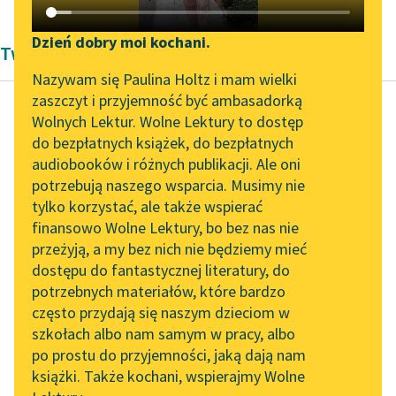
Katalog DAISY
Zgłoś brak utworu
Podkasty o książkach
Dzień dobry moi kochani.
Twórczość Wojciecha Orlińskiego
Aktualności
Narzędzia
Nazywam się Paulina Holtz i mam wielki
zaszczyt i przyjemność być ambasadorką
Spotkanie z Katarzyną
Mapa Wolnych Lektur
Wolnych Lektur. Wolne Lektury to dostęp
Tunkiel w Oslo
do bezpłatnych książek, do bezpłatnych
Wojciech Orliński
Leśmianator
audiobooków i różnych publikacji. Ale oni
Ulica Conrada
Wolne Lektury na 32.
potrzebują naszego wsparcia. Musimy nie
Przewodnik dla piszących i
Pol’and’Rock Festivalu
tylko korzystać, ale także wspierać
czytających
Przedstawił się jako
finansowo Wolne Lektury, bo bez nas nie
„Kochanek Lady
Jorge i zaczął mówić
przeżyją, a my bez nich nie będziemy mieć
Chatterley” do słuchania
do mnie po hiszpańsku.
dostępu do fantastycznej literatury, do
na Wolnych Lekturach
API
Przerwałem mu po
potrzebnych materiałów, które bardzo
angielsku...
Nowy audiobook –
OAI-PMH
często przydają się naszym dzieciom w
„Marzenie o Oriencie”
szkołach albo nam samym w pracy, albo
Widget Wolnych Lektur
Czytaj więcej
Sophie Elkan
po prostu do przyjemności, jaką dają nam
książki. Także kochani, wspierajmy Wolne
Przypisy
Kolekcja Nadwyraz.com x