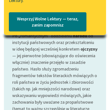
Lektury.
Wolne Lektury – idealna na
Katalog
lato
Katalog w formacie PDF
Blog
Wesprzyj Wolne Lektury — teraz,
zanim zapomnisz
Motyw: Państwo
Po „romantycznym” oddzieleniu
narodu
od
Lektury szkolne i klasyka
literatury do słuchania dla
instytucji państwowych oraz przekształceniu
uczennic i uczniów z
w ideę będącej wcześniej konkretem
ojczyzny
niepełnosprawnościami
— jej pierwotne (obowiązujące do oświecenia
włącznie) znaczenie przejęło w zasadzie
E-kolekcja lektur
państwo. Hasło służy zgromadzeniu
szkolnych i literatury do
fragmentów tekstów literackich mówiących o
słuchania dla uczennic i
uczniów z
roli państwa w życiu jednostek i zbiorowości
niepełnosprawnościami
(takich np. jak mniejszości narodowe) oraz
wskazywaniu wypowiedzi mówiących, jakie
Feministyczne inspiracje.
zachowania były uważane za propaństwowe
Popularyzacja
(temat to ważny szczególnie w literaturze
skandynawskiej literatury