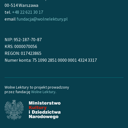
Ręce pełne poezji
00-514 Warszawa
tel.
+48 22 621 30 17
Kolekcje edukacyjne
email
fundacja@wolnelektury.pl
twórców przechodzących
do domeny publicznej,
lektur szkolnych oraz
NIP: 952-187-70-87
Starego Testamentu
KRS: 0000070056
REGON: 017423865
Odkurzamy bohaterów
Numer konta: 75 1090 2851 0000 0001 4324 3317
Szkoła Poezji Wolnych
Lektur
O nas
Wolne Lektury to projekt prowadzony
przez fundację
Wolne Lektury
.
Kontakt
O projekcie
Zespół