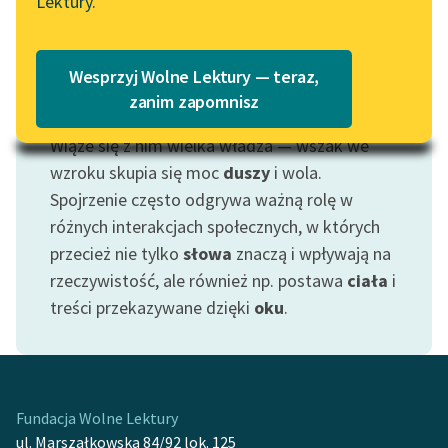
Lektury.
Katalog
Blog
Katalog w formacie PDF
Wesprzyj Wolne Lektury — teraz,
Lektury szkolne i klasyka
zanim zapomnisz
Motyw: Wzrok
literatury do słuchania dla
Wiąże się z nim wielka władza — wszak we
uczennic i uczniów z
niepełnosprawnościami
wzroku skupia się moc
duszy
i wola.
Spojrzenie często odgrywa ważną rolę w
E-kolekcja lektur
różnych interakcjach społecznych, w których
szkolnych i literatury do
przecież nie tylko
słowa
znaczą i wpływają na
słuchania dla uczennic i
rzeczywistość, ale również np. postawa
ciała
i
uczniów z
treści przekazywane dzięki
oku
.
niepełnosprawnościami
Feministyczne inspiracje.
Popularyzacja
skandynawskiej literatury
Fundacja Wolne Lektury
feministycznej
ul. Marszałkowska 84/92 lok. 125