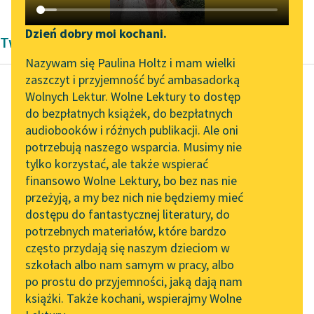
Katalog DAISY
Zgłoś brak utworu
Podkasty o książkach
Dzień dobry moi kochani.
Twórczość Włodzimierza Perzyńskiego
Aktualności
Narzędzia
Nazywam się Paulina Holtz i mam wielki
zaszczyt i przyjemność być ambasadorką
„Prokurator Alicja Horn”
Mapa Wolnych Lektur
Wolnych Lektur. Wolne Lektury to dostęp
do słuchania
do bezpłatnych książek, do bezpłatnych
Włodzimierz Perzyński
Leśmianator
audiobooków i różnych publikacji. Ale oni
Warszawa
Byliśmy częścią AI Impact
potrzebują naszego wsparcia. Musimy nie
Przewodnik dla piszących i
Lab
tylko korzystać, ale także wspierać
czytających
Patrzyłem smutny…
finansowo Wolne Lektury, bo bez nas nie
Zapraszamy na spotkanie
Myśli, oczów gońce,
przeżyją, a my bez nich nie będziemy mieć
online z tłumaczkami
Biegły skupione za
dostępu do fantastycznej literatury, do
literatury skandynawskiej
API
błędnym spojrzeniem
potrzebnych materiałów, które bardzo
I przystrajały rzęsy w
Spotkanie z Katarzyną
OAI-PMH
często przydają się naszym dzieciom w
łzy...
Tunkiel w Oslo
szkołach albo nam samym w pracy, albo
Widget Wolnych Lektur
po prostu do przyjemności, jaką dają nam
102. lata temu zmarł
Czytaj więcej
książki. Także kochani, wspierajmy Wolne
Przypisy
Joseph Conrad