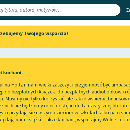
Z
rzebujemy Twojego wsparcia!
Aktualności
Narzędzia
e Lektury
„Prokurator Alicja Horn” do
Mapa Wolnych 
słuchania
irmami
Leśmianator
Byliśmy częścią AI Impact Lab
ewsletter
Przewodnik dla
i kochani.
Zapraszamy na spotkanie
czytających
świata
online z tłumaczkami
lina Holtz i mam wielki zaszczyt i przyjemność być ambasa
literatury skandynawskiej
p do bezpłatnych książek, do bezpłatnych audiobooków i różn
API
Spotkanie z Katarzyną Tunkiel
. Musimy nie tylko korzystać, ale także wspierać finansowo
ce redakcyjne
w Oslo
OAI-PMH
ez nich nie będziemy mieć dostępu do fantastycznej literatu
ęsto przydają się naszym dzieciom w szkołach albo nam sam
102. lata temu zmarł Joseph
Widget Wolnyc
Conrad
ką dają nam książki. Także kochani, wspierajmy Wolne Lektu
oru
Włodzimierz Perzyński
✖
Przypisy
Blog