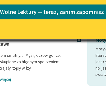
Katalog
 Wolne Lektury — teraz, zanim zapomnisz
Katalog w for
Lektury szkolne i klasyka
literatury do słuchania dla
uczennic i uczniów z
niepełnosprawnościami
ierz Perzyński
E-kolekcja lektur szkolnych i
Moty
literatury do słuchania dla
zawa
uczennic i uczniów z
Motyw
niepełnosprawnościami
łem smutny… Myśli, oczów gońce,
litera
Feministyczne inspiracje.
 skupione za błędnym spojrzeniem
jest r
Popularyzacja skandynawskiej
trajały rzęsy w łzy...
np. j
literatury feministycznej
świata
 więcej
Ręce pełne poezji
Kolekcje edukacyjne twórców
przechodzących do domeny
publicznej, lektur szkolnych
oraz Starego Testamentu