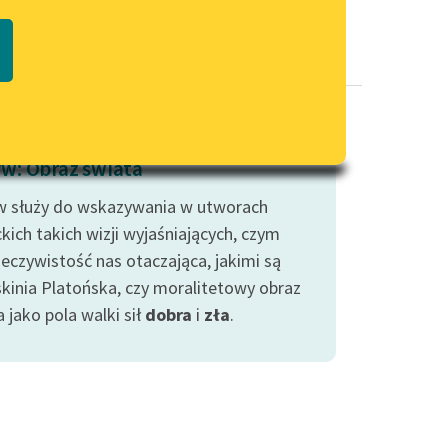
Regulamin biblioteki
macie PDF
Dane fundacji i sprawozdania
finansowe
Regulamin darowizn
Informacja o treściach
w: Obraz świata
wrażliwych
 służy do wskazywania w utworach
Deklaracja dostępności
ckich takich wizji wyjaśniających, czym
zeczywistość nas otaczająca, jakimi są
askinia Platońska, czy moralitetowy obraz
 jako pola walki sił
dobra
i
zła
.