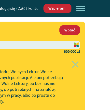
Wspieram!
aloguj się
/
Załóż konto
O nas
Wpłać
Lektur
Kontakt
O projekcie
600 000 zł
 piszących i
Zespół
dorką Wolnych Lektur. Wolne
Zasady wykorzystania
ych publikacji. Ale oni potrzebują
Wolnych Lektur
 Wolne Lektury, bo bez nas nie
Logotypy
ry, do potrzebnych materiałów,
ym w pracy, albo po prostu do
h Lektur
Materiały promocyjne
ry.
Polityka prywatności