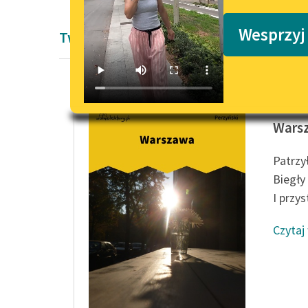
Podkasty o książkach
Wesprzyj
Twórczość Włodzimierza Perzyńskiego
Włodzim
Wars
Patrzy
Biegły
I przys
Czytaj