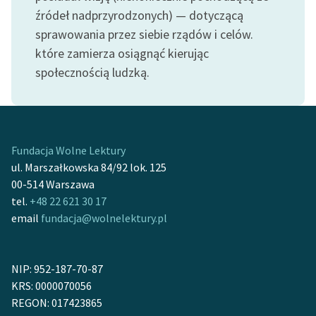
feministycznej
źródeł nadprzyrodzonych) — dotyczącą
sprawowania przez siebie rządów i celów.
Ręce pełne poezji
które zamierza osiągnąć kierując
Kolekcje edukacyjne
społecznością ludzką.
twórców przechodzących
do domeny publicznej,
lektur szkolnych oraz
Starego Testamentu
Fundacja Wolne Lektury
Odkurzamy bohaterów
ul. Marszałkowska 84/92 lok. 125
00-514 Warszawa
Szkoła Poezji Wolnych
tel.
+48 22 621 30 17
Lektur
email
fundacja@wolnelektury.pl
O nas
NIP: 952-187-70-87
Kontakt
KRS: 0000070056
O projekcie
REGON: 017423865