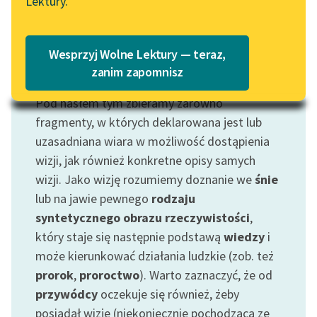
Lektury.
„Marzenie o Oriencie”
Katalog
Sophie Elkan
Katalog w formacie PDF
Blog
Wesprzyj Wolne Lektury — teraz,
zanim zapomnisz
Motyw: Wizja
Pod hasłem tym zbieramy zarówno
Lektury szkolne i klasyka
literatury do słuchania dla
fragmenty, w których deklarowana jest lub
uczennic i uczniów z
uzasadniana wiara w możliwość dostąpienia
niepełnosprawnościami
wizji, jak również konkretne opisy samych
wizji. Jako wizję rozumiemy doznanie we
śnie
E-kolekcja lektur
lub na jawie pewnego
rodzaju
szkolnych i literatury do
syntetycznego obrazu rzeczywistości
,
słuchania dla uczennic i
uczniów z
który staje się następnie podstawą
wiedzy
i
niepełnosprawnościami
może kierunkować działania ludzkie (zob. też
prorok
,
proroctwo
). Warto zaznaczyć, że od
Feministyczne inspiracje.
przywódcy
oczekuje się również, żeby
Popularyzacja
posiadał wizję (niekoniecznie pochodzącą ze
skandynawskiej literatury