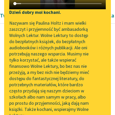
Katalog DAISY
Zgłoś brak utworu
Podkasty o książkach
Dzień dobry moi kochani.
Twórczość okresu współczesności Wita Szostaka
Aktualności
Narzędzia
Nazywam się Paulina Holtz i mam wielki
zaszczyt i przyjemność być ambasadorką
Zapraszamy na spotkanie
Mapa Wolnych Lektur
Wolnych Lektur. Wolne Lektury to dostęp
online z tłumaczkami
do bezpłatnych książek, do bezpłatnych
Wit Szostak
Leśmianator
literatury skandynawskiej
audiobooków i różnych publikacji. Ale oni
Posłowie
potrzebują naszego wsparcia. Musimy nie
Przewodnik dla piszących i
Spotkanie z Katarzyną
tylko korzystać, ale także wspierać
czytających
Opowieść pracuje w
Tunkiel w Oslo
finansowo Wolne Lektury, bo bez nas nie
nas długo po
przeżyją, a my bez nich nie będziemy mieć
Wolne Lektury na 32.
zamknięciu okładek i
dostępu do fantastycznej literatury, do
Pol’and’Rock Festivalu
API
nawet skończona oraz
potrzebnych materiałów, które bardzo
fabularnie pozamykana
„Kochanek Lady
OAI-PMH
często przydają się naszym dzieciom w
konstrukcja...
Chatterley” do słuchania
szkołach albo nam samym w pracy, albo
Widget Wolnych Lektur
na Wolnych Lekturach
po prostu do przyjemności, jaką dają nam
Czytaj więcej
książki. Także kochani, wspierajmy Wolne
Przypisy
Nowy audiobook –