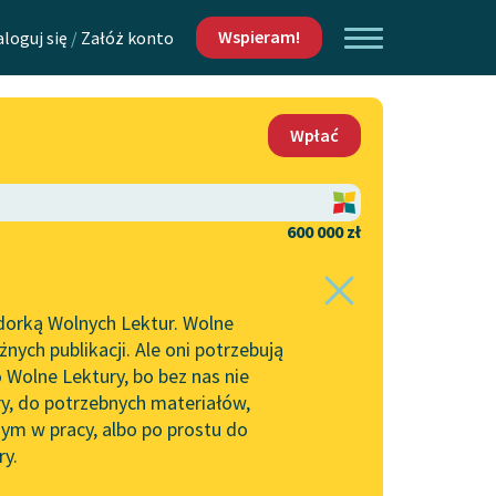
Wspieram!
aloguj się
/
Załóż konto
O nas
Wpłać
Lektur
Kontakt
O projekcie
600 000 zł
 piszących i
Zespół
dorką Wolnych Lektur. Wolne
Zasady wykorzystania
ych publikacji. Ale oni potrzebują
Wolnych Lektur
 Wolne Lektury, bo bez nas nie
Logotypy
ry, do potrzebnych materiałów,
ym w pracy, albo po prostu do
h Lektur
Materiały promocyjne
ry.
Polityka prywatności