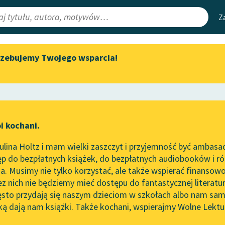
Z
rzebujemy Twojego wsparcia!
Aktualności
Narzędzia
e Lektury
„Prokurator Alicja Horn” do
Mapa Wolnych 
słuchania
irmami
Leśmianator
Byliśmy częścią AI Impact Lab
ewsletter
Przewodnik dla
i kochani.
Zapraszamy na spotkanie
czytających
online z tłumaczkami
lina Holtz i mam wielki zaszczyt i przyjemność być ambasa
literatury skandynawskiej
p do bezpłatnych książek, do bezpłatnych audiobooków i różn
API
Spotkanie z Katarzyną Tunkiel
. Musimy nie tylko korzystać, ale także wspierać finansowo
ce redakcyjne
w Oslo
OAI-PMH
ez nich nie będziemy mieć dostępu do fantastycznej literatu
ęsto przydają się naszym dzieciom w szkołach albo nam sam
102. lata temu zmarł Joseph
Widget Wolnyc
Conrad
ką dają nam książki. Także kochani, wspierajmy Wolne Lektu
oru
Wit Szostak
✖
Przypisy
Blog