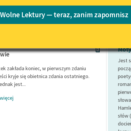
Katalog
 Wolne Lektury — teraz, zanim zapomnisz
Katalog w for
Lektury szkolne i klasyka
literatury do słuchania dla
uczennic i uczniów z
niepełnosprawnościami
stak
E-kolekcja lektur szkolnych i
Moty
literatury do słuchania dla
owie
uczennic i uczniów z
Jest 
niepełnosprawnościami
ek zakłada koniec, w pierwszym zdaniu
począ
Feministyczne inspiracje.
ści kryje się obietnica zdania ostatniego.
poety
Popularyzacja skandynawskiej
ednak jest...
roman
literatury feministycznej
pierw
 więcej
Ręce pełne poezji
słowa.
Haml
Kolekcje edukacyjne twórców
przechodzących do domeny
słów 
publicznej, lektur szkolnych
docie
oraz Starego Testamentu