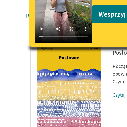
Podkasty o książkach
Wesprzyj
Twórczość Wita Szostaka
Wit Szo
Posł
Począt
opowie
Czym j
Czytaj