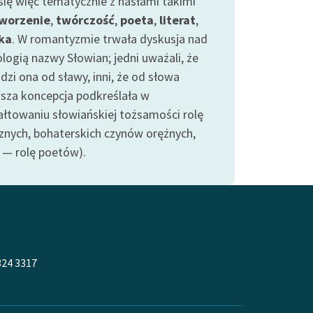
 się więc tematycznie z hasłami takimi
worzenie
,
twórczość
,
poeta
,
literat
,
ka
. W romantyzmie trwała dyskusja nad
logią nazwy Słowian; jedni uważali, że
dzi ona od sławy, inni, że od słowa
wsza koncepcja podkreślała w
ałtowaniu słowiańskiej tożsamości rolę
znych, bohaterskich czynów orężnych,
 — rolę poetów).
324 3317