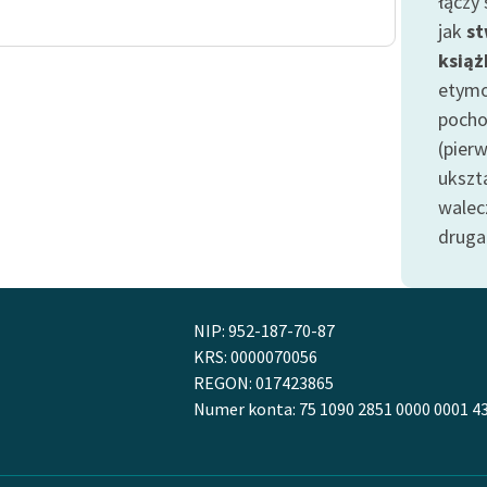
łączy
Odkurzamy bohaterów
jak
st
Szkoła Poezji Wolnych Lektur
książ
etymo
pocho
(pier
ukszt
walec
druga
NIP: 952-187-70-87
KRS: 0000070056
REGON: 017423865
Numer konta: 75 1090 2851 0000 0001 4