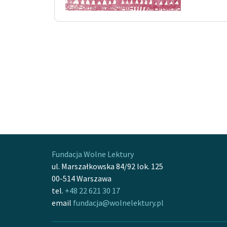
Fundacja Wolne Lektury
ul. Marszałkowska 84/92 lok. 125
00-514 Warszawa
tel.
+48 22 621 30 17
email
fundacja@wolnelektury.pl