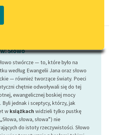
Regulamin biblioteki
macie PDF
Dane fundacji i sprawozdania
finansowe
Regulamin darowizn
Informacja o treściach
w: Słowo
wrażliwych
słowo stwórcze — to, które było na
Deklaracja dostępności
tku według Ewangelii Jana oraz słowo
ckie — również tworzące światy. Poeci
tyczni chętnie odwoływali się do tej
otnej, ewangelicznej boskiej mocy
 Byli jednak i sceptycy, którzy, jak
et w
książkach
widzieli tylko pustkę
(„Słowa, słowa, słowa”) nie
rających do istoty rzeczywistości. Słowo