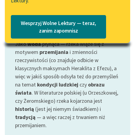
Lektury.
Katalog
Blog
Katalog w formacie PDF
Wesprzyj Wolne Lektury — teraz,
Lektury szkolne i klasyka
zanim zapomnisz
Motyw: Rzeka
literatury do słuchania dla
Jako
woda
płynąca — rzeka wiąże się z
uczennic i uczniów z
niepełnosprawnościami
motywem
przemijania
i zmienności
rzeczywistości (co znajduje odbicie w
E-kolekcja lektur
klasycznych maksymach Heraklita z Efezu), a
szkolnych i literatury do
więc w jakiś sposób odsyła też do przemyśleń
słuchania dla uczennic i
na temat
kondycji ludzkiej
czy
obrazu
uczniów z
świata
. W literaturze polskiej (u Orzeszkowej,
niepełnosprawnościami
czy Żeromskiego) rzeka kojarzona jest
Feministyczne inspiracje.
historią
(jest jej niemym świadkiem) i
Popularyzacja
tradycją
— a więc raczej z trwaniem niż
skandynawskiej literatury
przemijaniem.
feministycznej