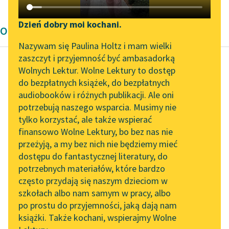
Katalog DAISY
Zgłoś brak utworu
Podkasty o książkach
Dzień dobry moi kochani.
Opowiadanie Wita Szostaka
Aktualności
Narzędzia
Nazywam się Paulina Holtz i mam wielki
zaszczyt i przyjemność być ambasadorką
„Prokurator Alicja Horn”
Mapa Wolnych Lektur
Wolnych Lektur. Wolne Lektury to dostęp
do słuchania
do bezpłatnych książek, do bezpłatnych
Wit Szostak
Leśmianator
audiobooków i różnych publikacji. Ale oni
Posłowie
Byliśmy częścią AI Impact
potrzebują naszego wsparcia. Musimy nie
Przewodnik dla piszących i
Lab
tylko korzystać, ale także wspierać
czytających
z szarej ogólności
finansowo Wolne Lektury, bo bez nas nie
Zapraszamy na spotkanie
przedświtu wyłania się
przeżyją, a my bez nich nie będziemy mieć
online z tłumaczkami
konkret starego mostu
dostępu do fantastycznej literatury, do
literatury skandynawskiej
API
na Wiśle, który od
potrzebnych materiałów, które bardzo
wieków łączył...
Spotkanie z Katarzyną
OAI-PMH
często przydają się naszym dzieciom w
Tunkiel w Oslo
szkołach albo nam samym w pracy, albo
Widget Wolnych Lektur
Czytaj więcej
po prostu do przyjemności, jaką dają nam
102. lata temu zmarł
książki. Także kochani, wspierajmy Wolne
Przypisy
Joseph Conrad