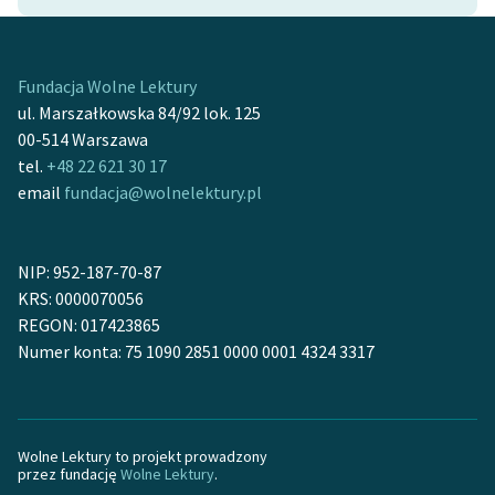
Ręce pełne poezji
Kolekcje edukacyjne
twórców przechodzących
Fundacja Wolne Lektury
do domeny publicznej,
ul. Marszałkowska 84/92 lok. 125
lektur szkolnych oraz
00-514 Warszawa
Starego Testamentu
tel.
+48 22 621 30 17
email
fundacja@wolnelektury.pl
Odkurzamy bohaterów
Szkoła Poezji Wolnych
NIP: 952-187-70-87
Lektur
KRS: 0000070056
O nas
REGON: 017423865
Numer konta: 75 1090 2851 0000 0001 4324 3317
Kontakt
O projekcie
Wolne Lektury to projekt prowadzony
Zespół
przez fundację
Wolne Lektury
.