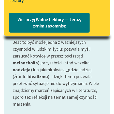
Lektury.
Wolne Lektury – idealna na
Katalog
lato
Katalog w formacie PDF
Blog
Wesprzyj Wolne Lektury — teraz,
zanim zapomnisz
Motyw: Marzenie
Lektury szkolne i klasyka
Jest to być może jedna z ważniejszych
literatury do słuchania dla
czynności w ludzkim życiu: pozwala myśli
uczennic i uczniów z
zarzucać kotwicę w przeszłości (stąd
niepełnosprawnościami
melancholia
), przyszłości (stąd wszelka
E-kolekcja lektur
nadzieja
) lub jakimkolwiek ,,gdzie indziej"
szkolnych i literatury do
(źródło
idealizmu
) i dzięki temu pozwala
słuchania dla uczennic i
przetrwać sytuacje nie do wytrzymania. Wiele
uczniów z
znajdziemy marzeń zapisanych w literaturze,
niepełnosprawnościami
sporo też refleksji na temat samej czynności
Feministyczne inspiracje.
marzenia.
Popularyzacja
skandynawskiej literatury