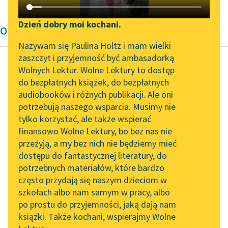
Katalog DAISY
Zgłoś brak utworu
Podkasty o książkach
Dzień dobry moi kochani.
Opowiadanie Wita Szostaka
Aktualności
Narzędzia
Nazywam się Paulina Holtz i mam wielki
zaszczyt i przyjemność być ambasadorką
Spotkanie z Katarzyną
Mapa Wolnych Lektur
Wolnych Lektur. Wolne Lektury to dostęp
Tunkiel w Oslo
do bezpłatnych książek, do bezpłatnych
Wit Szostak
Leśmianator
audiobooków i różnych publikacji. Ale oni
Posłowie
Wolne Lektury na 32.
potrzebują naszego wsparcia. Musimy nie
Przewodnik dla piszących i
Pol’and’Rock Festivalu
tylko korzystać, ale także wspierać
czytających
Historycy Wolibrodu
finansowo Wolne Lektury, bo bez nas nie
„Kochanek Lady
nazwali ten czas
przeżyją, a my bez nich nie będziemy mieć
Chatterley” do słuchania
okresem rezydencji,
dostępu do fantastycznej literatury, do
na Wolnych Lekturach
API
usiłując retorycznie
potrzebnych materiałów, które bardzo
uwznioślić kolejny etap
Nowy audiobook –
OAI-PMH
często przydają się naszym dzieciom w
upadku miasta,
„Marzenie o Oriencie”
szkołach albo nam samym w pracy, albo
Widget Wolnych Lektur
Sophie Elkan
przekuwając...
po prostu do przyjemności, jaką dają nam
książki. Także kochani, wspierajmy Wolne
Przypisy
Kolekcja Nadwyraz.com x
Czytaj więcej