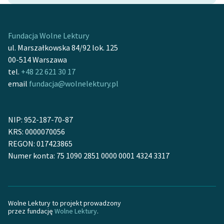
feministycznej
Ręce pełne poezji
Fundacja Wolne Lektury
ul. Marszałkowska 84/92 lok. 125
Kolekcje edukacyjne
00-514 Warszawa
twórców przechodzących
tel.
+48 22 621 30 17
do domeny publicznej,
email
fundacja@wolnelektury.pl
lektur szkolnych oraz
Starego Testamentu
Odkurzamy bohaterów
NIP: 952-187-70-87
KRS: 0000070056
Szkoła Poezji Wolnych
REGON: 017423865
Lektur
Numer konta: 75 1090 2851 0000 0001 4324 3317
O nas
Kontakt
Wolne Lektury to projekt prowadzony
przez fundację
Wolne Lektury
.
O projekcie