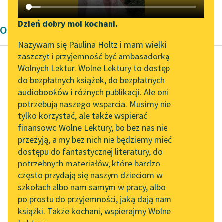
Katalog DAISY
Zgłoś brak utworu
Podkasty o książkach
Dzień dobry moi kochani.
Opowiadanie Wita Szostaka
Aktualności
Narzędzia
Nazywam się Paulina Holtz i mam wielki
zaszczyt i przyjemność być ambasadorką
„Prokurator Alicja Horn”
Mapa Wolnych Lektur
Wolnych Lektur. Wolne Lektury to dostęp
do słuchania
do bezpłatnych książek, do bezpłatnych
Wit Szostak
Leśmianator
audiobooków i różnych publikacji. Ale oni
Posłowie
Byliśmy częścią AI Impact
potrzebują naszego wsparcia. Musimy nie
Przewodnik dla piszących i
Lab
tylko korzystać, ale także wspierać
czytających
Na początku okresu
finansowo Wolne Lektury, bo bez nas nie
Zapraszamy na spotkanie
rezydencji stare rody
przeżyją, a my bez nich nie będziemy mieć
online z tłumaczkami
przeniosły do piwnic
dostępu do fantastycznej literatury, do
literatury skandynawskiej
API
swoje najcenniejsze
potrzebnych materiałów, które bardzo
zbiory, drogocenne
Spotkanie z Katarzyną
OAI-PMH
często przydają się naszym dzieciom w
gobeliny, płótna...
Tunkiel w Oslo
szkołach albo nam samym w pracy, albo
Widget Wolnych Lektur
po prostu do przyjemności, jaką dają nam
102. lata temu zmarł
Czytaj więcej
książki. Także kochani, wspierajmy Wolne
Przypisy
Joseph Conrad