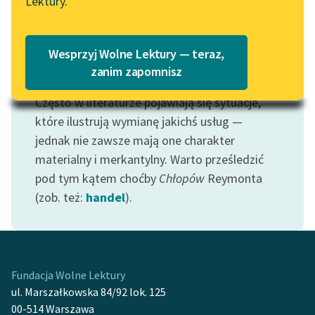
Lektury.
Katalog
Blog
Katalog w formacie PDF
Wesprzyj Wolne Lektury — teraz,
Lektury szkolne i klasyka
zanim zapomnisz
Motyw: Interes
literatury do słuchania dla
Często w literaturze pojawiają się sytuacje,
uczennic i uczniów z
niepełnosprawnościami
które ilustrują wymianę jakichś usług —
jednak nie zawsze mają one charakter
E-kolekcja lektur
materialny i merkantylny. Warto prześledzić
szkolnych i literatury do
pod tym kątem choćby
Chłopów
Reymonta
słuchania dla uczennic i
(zob. też:
handel
).
uczniów z
niepełnosprawnościami
Feministyczne inspiracje.
Popularyzacja
Fundacja Wolne Lektury
skandynawskiej literatury
ul. Marszałkowska 84/92 lok. 125
feministycznej
00-514 Warszawa