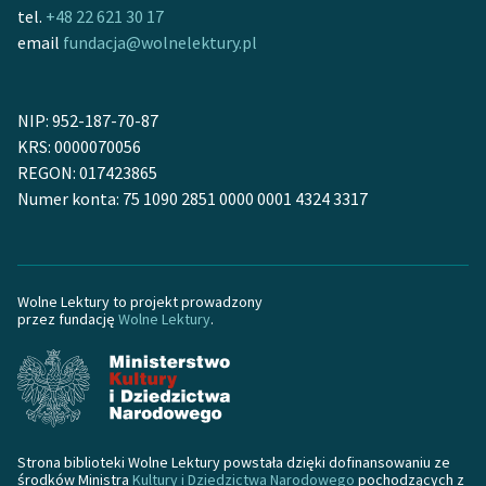
Ręce pełne poezji
tel.
+48 22 621 30 17
email
fundacja@wolnelektury.pl
Kolekcje edukacyjne
twórców przechodzących
do domeny publicznej,
NIP: 952-187-70-87
lektur szkolnych oraz
KRS: 0000070056
Starego Testamentu
REGON: 017423865
Numer konta: 75 1090 2851 0000 0001 4324 3317
Odkurzamy bohaterów
Szkoła Poezji Wolnych
Lektur
Wolne Lektury to projekt prowadzony
O nas
przez fundację
Wolne Lektury
.
Kontakt
O projekcie
Zespół
Strona biblioteki Wolne Lektury powstała dzięki dofinansowaniu ze
środków Ministra
Kultury i Dziedzictwa Narodowego
pochodzących z