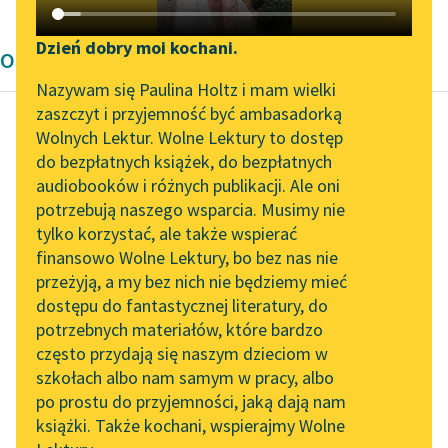
Katalog DAISY
Zgłoś brak utworu
Podkasty o książkach
Dzień dobry moi kochani.
Opowiadanie Wita Szostaka
Aktualności
Narzędzia
Nazywam się Paulina Holtz i mam wielki
zaszczyt i przyjemność być ambasadorką
„Prokurator Alicja Horn”
Mapa Wolnych Lektur
Wolnych Lektur. Wolne Lektury to dostęp
do słuchania
do bezpłatnych książek, do bezpłatnych
Wit Szostak
Leśmianator
audiobooków i różnych publikacji. Ale oni
Posłowie
Byliśmy częścią AI Impact
potrzebują naszego wsparcia. Musimy nie
Przewodnik dla piszących i
Lab
tylko korzystać, ale także wspierać
czytających
mostu pozwalającego
finansowo Wolne Lektury, bo bez nas nie
Zapraszamy na spotkanie
podróżnym,
przeżyją, a my bez nich nie będziemy mieć
online z tłumaczkami
wędrownikom i
dostępu do fantastycznej literatury, do
literatury skandynawskiej
API
pielgrzymom stanąć u
potrzebnych materiałów, które bardzo
bram miasta i kołatać,
Spotkanie z Katarzyną
OAI-PMH
często przydają się naszym dzieciom w
jak kołatali od...
Tunkiel w Oslo
szkołach albo nam samym w pracy, albo
Widget Wolnych Lektur
po prostu do przyjemności, jaką dają nam
102. lata temu zmarł
Czytaj więcej
książki. Także kochani, wspierajmy Wolne
Przypisy
Joseph Conrad