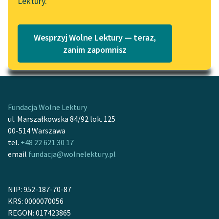
Lektury.
Katalog
Blog
Katalog w formacie PDF
Wesprzyj Wolne Lektury — teraz,
Lektury szkolne i klasyka
zanim zapomnisz
Motyw: Droga
literatury do słuchania dla
uczennic i uczniów z
niepełnosprawnościami
E-kolekcja lektur
Fundacja Wolne Lektury
szkolnych i literatury do
ul. Marszałkowska 84/92 lok. 125
słuchania dla uczennic i
00-514 Warszawa
uczniów z
tel.
+48 22 621 30 17
niepełnosprawnościami
email
fundacja@wolnelektury.pl
Feministyczne inspiracje.
Popularyzacja
NIP: 952-187-70-87
skandynawskiej literatury
KRS: 0000070056
feministycznej
REGON: 017423865