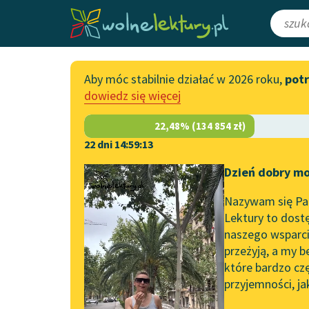
Aby móc stabilnie działać w 2026 roku,
pot
Katalog
Włącz się
dowiedz się więcej
Lektury szkolne
Wesprzyj Woln
Książki
Współpraca z f
22 dni 14:59:13
Autorki i autorzy
Zapisz się na n
Dzień dobry mo
Strona główna
Katalog
Motyw
Rzeka
Audiobooki
Przekaż 1,5%
Nazywam się Pau
Motyw:
Rzeka
Kolekcje tematyczne
Lektury to dostę
naszego wsparcia
Włącz się w pra
NOWOŚCI
przeżyją, a my b
Zgłoś błąd
Motywy literackie
które bardzo cz
przyjemności, ja
Zgłoś brak utw
Katalog DAISY
Wit Sz