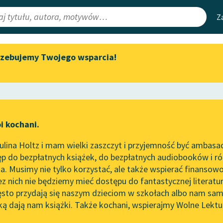
Z
rzebujemy Twojego wsparcia!
Aktualności
Narzędzia
e Lektury
„Prokurator Alicja Horn” do
Mapa Wolnych 
słuchania
irmami
Leśmianator
Byliśmy częścią AI Impact Lab
ewsletter
Przewodnik dla
i kochani.
Zapraszamy na spotkanie
czytających
online z tłumaczkami
lina Holtz i mam wielki zaszczyt i przyjemność być ambasa
literatury skandynawskiej
p do bezpłatnych książek, do bezpłatnych audiobooków i różn
API
Spotkanie z Katarzyną Tunkiel
. Musimy nie tylko korzystać, ale także wspierać finansowo
ce redakcyjne
w Oslo
OAI-PMH
ez nich nie będziemy mieć dostępu do fantastycznej literatu
ęsto przydają się naszym dzieciom w szkołach albo nam sam
102. lata temu zmarł Joseph
Widget Wolnyc
Conrad
ką dają nam książki. Także kochani, wspierajmy Wolne Lektu
oru
ostak
✖
Współczesność
✖
Przypisy
Blog