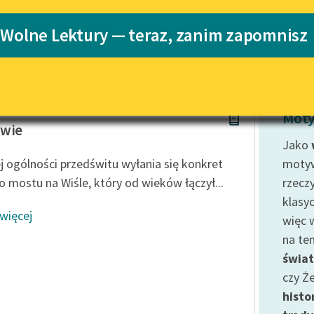
Katalog
 Wolne Lektury — teraz, zanim zapomnisz
 Szostaka
Katalog w for
Lektury szkolne i klasyka
literatury do słuchania dla
uczennic i uczniów z
niepełnosprawnościami
stak
E-kolekcja lektur szkolnych i
Moty
literatury do słuchania dla
owie
uczennic i uczniów z
Jako
niepełnosprawnościami
ej ogólności przedświtu wyłania się konkret
mot
Feministyczne inspiracje.
o mostu na Wiśle, który od wieków łączył...
rzeczy
Popularyzacja skandynawskiej
klasy
literatury feministycznej
 więcej
więc 
Ręce pełne poezji
na t
świa
Kolekcje edukacyjne twórców
przechodzących do domeny
czy Ż
publicznej, lektur szkolnych
histo
oraz Starego Testamentu