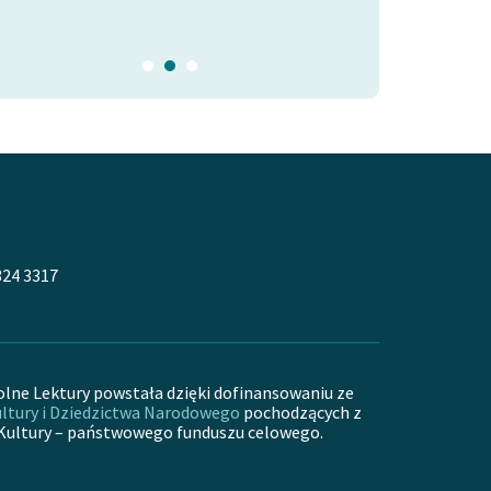
324 3317
olne Lektury powstała dzięki dofinansowaniu ze
ltury i Dziedzictwa Narodowego
pochodzących z
Kultury – państwowego funduszu celowego.