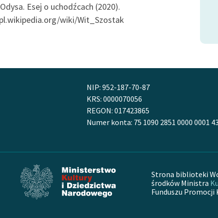
Wit Szostak, Posłowie
Odysa. Esej o uchodźcach (2020).
/pl.wikipedia.org/wiki/Wit_Szostak
NIP: 952-187-70-87
KRS: 0000070056
REGON: 017423865
Numer konta: 75 1090 2851 0000 0001 4
Strona biblioteki W
środków Ministra
Ku
Funduszu Promocji 