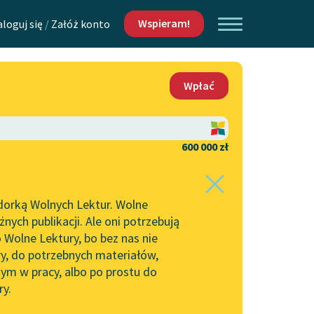
Wspieram!
aloguj się
/
Załóż konto
O nas
Wpłać
Lektur
Kontakt
O projekcie
600 000 zł
 piszących i
Zespół
dorką Wolnych Lektur. Wolne
Zasady wykorzystania
ych publikacji. Ale oni potrzebują
Wolnych Lektur
 Wolne Lektury, bo bez nas nie
Logotypy
ry, do potrzebnych materiałów,
ym w pracy, albo po prostu do
h Lektur
Materiały promocyjne
ry.
rtuj:
najpopularniejsze
alfabetycznie
Polityka prywatności