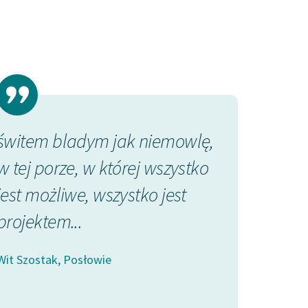
świtem bladym jak niemowlę,
czuwając n
w tej porze, w której wszystko
miastem, mi
jest możliwe, wszystko jest
swej minionej
projektem...
potędze, o
szarej...
Wit Szostak, Posłowie
Wit Szostak, Pos