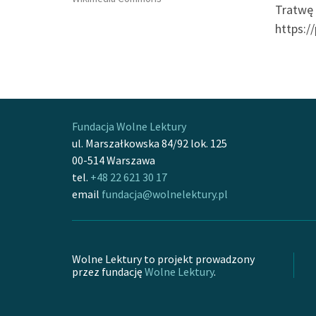
Tratwę 
https:/
Fundacja Wolne Lektury
ul. Marszałkowska 84/92 lok. 125
00-514 Warszawa
tel.
+48 22 621 30 17
email
fundacja@wolnelektury.pl
Wolne Lektury to projekt prowadzony
przez fundację
Wolne Lektury
.