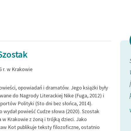
Odkurzamy bohaterów
Szkoła Poezji Wolnych Lektur
Szostak
nnym
Na początku okresu
6 r. w Krakowie
 śniącym o
rezydencji stare rody
yszłej
przeniosły do piwnic swoje
owieści, opowiadań i dramatów. Jego książki były
onym od
najcenniejsze zbiory,
ane do Nagrody Literackiej Nike (Fuga, 2012) i
portów Polityki (Sto dni bez słońca, 2014).
drogocenne gobeliny,
o wydał powieść Cudze słowa (2020). Szostak
płótna...
 w Krakowie z żoną i trójką dzieci. Jako
aw Kot publikuje teksty filozoficzne, ostatnio