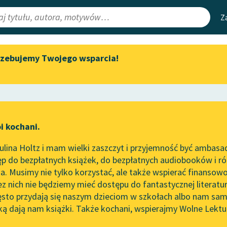
Z
rzebujemy Twojego wsparcia!
Aktualności
Narzędzia
e Lektury
„Prokurator Alicja Horn” do
Mapa Wolnych 
słuchania
irmami
Leśmianator
Byliśmy częścią AI Impact Lab
ewsletter
Przewodnik dla
i kochani.
Zapraszamy na spotkanie
czytających
online z tłumaczkami
lina Holtz i mam wielki zaszczyt i przyjemność być ambasa
literatury skandynawskiej
p do bezpłatnych książek, do bezpłatnych audiobooków i różn
API
Spotkanie z Katarzyną Tunkiel
. Musimy nie tylko korzystać, ale także wspierać finansowo
ce redakcyjne
w Oslo
OAI-PMH
ez nich nie będziemy mieć dostępu do fantastycznej literatu
ęsto przydają się naszym dzieciom w szkołach albo nam sam
102. lata temu zmarł Joseph
Widget Wolnyc
Conrad
ką dają nam książki. Także kochani, wspierajmy Wolne Lektu
oru
So
esność
✖
Opowiadanie
✖
Przypisy
Blog