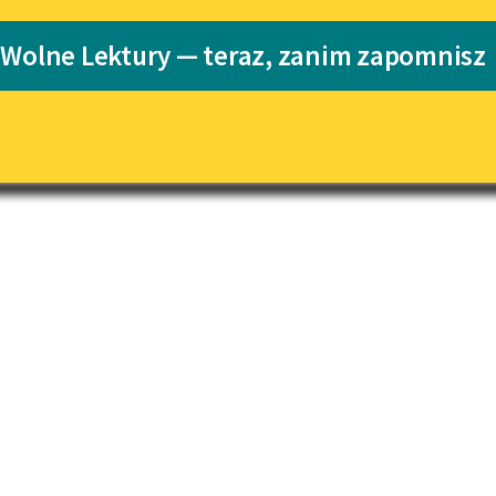
Katalog
 Wolne Lektury — teraz, zanim zapomnisz
Wita Szostaka
Katalog w for
Lektury szkolne i klasyka
literatury do słuchania dla
uczennic i uczniów z
niepełnosprawnościami
E-kolekcja lektur szkolnych i
literatury do słuchania dla
uczennic i uczniów z
niepełnosprawnościami
Feministyczne inspiracje.
Popularyzacja skandynawskiej
literatury feministycznej
Ręce pełne poezji
Kolekcje edukacyjne twórców
przechodzących do domeny
publicznej, lektur szkolnych
oraz Starego Testamentu