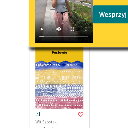
Podkasty o książkach
Wesprzyj
Opowiadanie okresu współczesności 
Wit Szostak