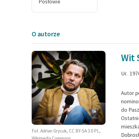
Posłowie
O autorze
Wit 
czuwając nad se
Ur.
197
miastem, miastem
swej minionej i prz
Autor p
potędze, odwróc
nominow
do Pasz
szarej...
Ostatni
mieszka
Wit Szostak, Posłowie
Fot. Adrian Grycuk, CC BY-SA 3.0 PL,
Dobrosł
Wikimedia Commons