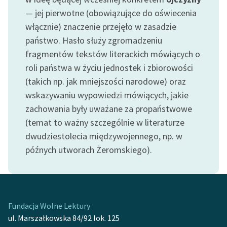
— jej pierwotne (obowiązujące do oświecenia
Zasady wykorzystania
włącznie) znaczenie przejęło w zasadzie
Wolnych Lektur
państwo. Hasło służy zgromadzeniu
Logotypy
fragmentów tekstów literackich mówiących o
roli państwa w życiu jednostek i zbiorowości
Materiały promocyjne
(takich np. jak mniejszości narodowe) oraz
Polityka prywatności
wskazywaniu wypowiedzi mówiących, jakie
zachowania były uważane za propaństwowe
Regulamin biblioteki
(temat to ważny szczególnie w literaturze
Dane fundacji i
dwudziestolecia międzywojennego, np. w
sprawozdania finansowe
późnych utworach Żeromskiego).
Regulamin darowizn
Informacja o treściach
wrażliwych
Fundacja Wolne Lektury
ul. Marszałkowska 84/92 lok. 125
Deklaracja dostępności