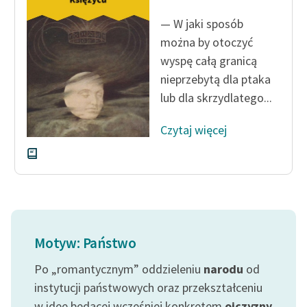
Ręce pełne poezji
— W jaki sposób
Kolekcje edukacyjne
można by otoczyć
twórców przechodzących
wyspę całą granicą
do domeny publicznej,
nieprzebytą dla ptaka
lektur szkolnych oraz
lub dla skrzydlatego...
Starego Testamentu
Odkurzamy bohaterów
Czytaj więcej
Szkoła Poezji Wolnych
Lektur
O nas
Kontakt
Motyw: Państwo
O projekcie
Po „romantycznym” oddzieleniu
narodu
od
Zespół
instytucji państwowych oraz przekształceniu
w ideę będącej wcześniej konkretem
ojczyzny