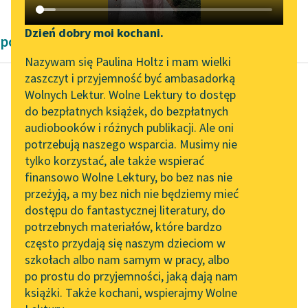
Katalog DAISY
Zgłoś brak utworu
Podkasty o książkach
Dzień dobry moi kochani.
powieści fantastyczne Teodora Tripplina
Aktualności
Narzędzia
Nazywam się Paulina Holtz i mam wielki
zaszczyt i przyjemność być ambasadorką
„Prokurator Alicja Horn”
Mapa Wolnych Lektur
Wolnych Lektur. Wolne Lektury to dostęp
do słuchania
do bezpłatnych książek, do bezpłatnych
Teodor Tripplin
Leśmianator
audiobooków i różnych publikacji. Ale oni
Podróż po Księżycu
Byliśmy częścią AI Impact
potrzebują naszego wsparcia. Musimy nie
Przewodnik dla piszących i
Lab
tylko korzystać, ale także wspierać
czytających
Umysły mieszkańców
finansowo Wolne Lektury, bo bez nas nie
Zapraszamy na spotkanie
Snu są pod wszystkimi
przeżyją, a my bez nich nie będziemy mieć
online z tłumaczkami
względami nadzwyczaj
dostępu do fantastycznej literatury, do
literatury skandynawskiej
API
rozdwojone. Teraz
potrzebnych materiałów, które bardzo
snogrodzianie sami nie
Spotkanie z Katarzyną
OAI-PMH
często przydają się naszym dzieciom w
wiedzą, co...
Tunkiel w Oslo
szkołach albo nam samym w pracy, albo
Widget Wolnych Lektur
po prostu do przyjemności, jaką dają nam
102. lata temu zmarł
Czytaj więcej
książki. Także kochani, wspierajmy Wolne
Przypisy
Joseph Conrad