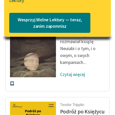
Lektury.
Katalog
Blog
Katalog w formacie PDF
Teodor Tripplin
Wesprzyj Wolne Lektury — teraz,
Podróż po Księżycu
Lektury szkolne i klasyka
zanim zapomnisz
literatury do słuchania dla
Wiele ze mną
uczennic i uczniów z
rozmawiał książę
niepełnosprawnościami
Neuiabi i o tym, i o
E-kolekcja lektur
owym, o swych
szkolnych i literatury do
kampaniach...
słuchania dla uczennic i
uczniów z
Czytaj więcej
niepełnosprawnościami
Feministyczne inspiracje.
Popularyzacja
skandynawskiej literatury
Teodor Tripplin
feministycznej
Podróż po Księżycu